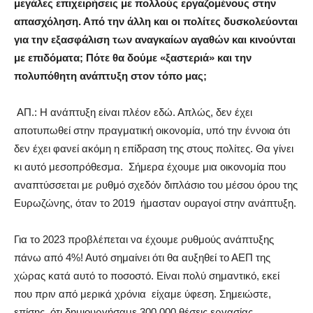
μεγάλες επιχειρήσεις με πολλούς εργαζομένους στην
απασχόληση. Από την άλλη και οι πολίτες δυσκολεύονται
για την εξασφάλιση των αναγκαίων αγαθών και κινούνται
με επιδόματα; Πότε θα δούμε «ξαστεριά» και την
πολυπόθητη ανάπτυξη στον τόπο μας;
ΑΠ.: Η ανάπτυξη είναι πλέον εδώ. Απλώς, δεν έχει
αποτυπωθεί στην πραγματική οικονομία, υπό την έννοια ότι
δεν έχει φανεί ακόμη η επίδραση της στους πολίτες. Θα γίνει
κι αυτό μεσοπρόθεσμα.
Σήμερα έχουμε μια οικονομία που
αναπτύσσεται με ρυθμό σχεδόν διπλάσιο του μέσου όρου της
Ευρωζώνης, όταν το 2019
ήμασταν ουραγοί στην ανάπτυξη.
Για το 2023 προβλέπεται να έχουμε ρυθμούς ανάπτυξης
πάνω από 4%! Αυτό σημαίνει ότι θα αυξηθεί το ΑΕΠ της
χώρας κατά αυτό το ποσοστό. Είναι πολύ σημαντικό, εκεί
που πριν από μερικά χρόνια
είχαμε ύφεση. Σημειώστε,
επίσης, ότι δημιουργήσαμε 300.000 θέσεις εργασίας,