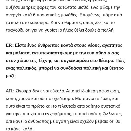
αυξήσαμε τρεις φορές τον κατώτατο μισθό, ενώ ρίξαμε την
ανεργία κατά 6 ποσοστιαίες μονάδες. Επομένως, πάμε από
το καλό στο καλύτερο. Και να θυμάστε, όπως λέει και το
τραγούδι, ότι για να γυρίσει ο ήλιος θέλει δουλειά πολλή.
ΕΡ.: Είστε ένας άνθρωπος κοντά στους νέους, αγαπητός
και μάλιστα, εντυπωσιαστήκαμε με την ευαισθησία σας
στον χώρο της Τέχνης και συγκεκριμένα στο θέατρο. Πώς
ένας πολιτικός, μπορεί να συνδυάσει πολιτική και θέατρο
μαζί;
ΑΠ.: Σίγουρα δεν είναι εύκολο. Απαιτεί ιδιαίτερη αφοσίωση,
κόπο, χρόνο και σωστό σχεδιασμό. Μα πάνω απ’ όλα, και
αυτό είναι το πρώτο και το τελευταίο απαραίτητο συστατικό
για την επιτυχία του εγχειρήματος, απαιτεί αγάπη. Άλλωστε,
ό,τι κάνει ο άνθρωπος με αγάπη είναι σχεδόν βέβαιο ότι θα
το κάνει καλά!