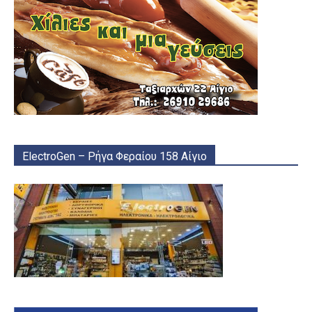
ElectroGen – Ρήγα Φεραίου 158 Αίγιο