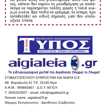
ΣΤΙΒΑΧΤΟΠΟΥΛΟΥ ΕΥΦΡΟΣΥΝΗ ΚΑΙ ΜΑΡΙΑ Ο.Ε.
Αθ. Φαραζουλή 41 Τ.Κ. 25100 Αίγιο
Α.Φ.Μ.: 999893467 - Δ.Ο.Υ. ΑΙΓΙΟΥ
Τ. 2691023507 - email: info@aigialeia24.gr
Domain name: aigialeia24.gr
Νόμιμος Εκπρόσωπος - Διευθύνων Σύμβουλος: