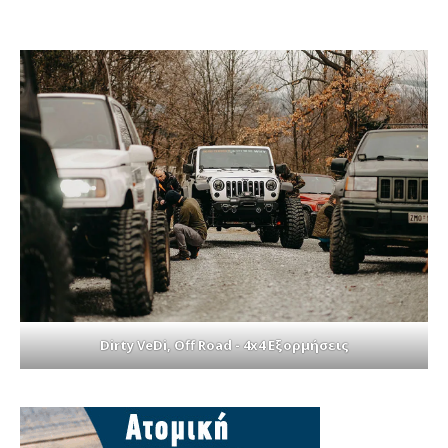
Dirty VeDi, Off Road - 4x4 Εξορμήσεις