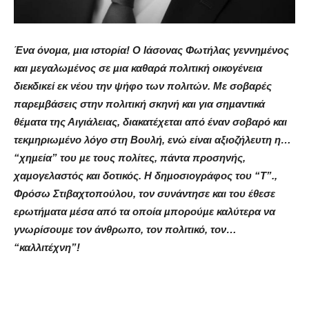
Ένα όνοµα, µια ιστορία! Ο Ιάσονας Φωτήλας γεννηµένος
και µεγαλωµένος σε µια καθαρά πολιτική οικογένεια
διεκδικεί εκ νέου την ψήφο των πολιτών. Με σοβαρές
παρεµβάσεις στην πολιτική σκηνή και για σηµαντικά
θέµατα της Αιγιάλειας, διακατέχεται από έναν σοβαρό και
τεκµηριωµένο λόγο στη Βουλή, ενώ είναι αξιοζήλευτη η…
“χηµεία” του µε τους πολίτες, πάντα προσηνής,
χαµογελαστός και δοτικός. Η δηµοσιογράφος του “Τ”.,
Φρόσω Στιβαχτοπούλου, τον συνάντησε και του έθεσε
ερωτήµατα µέσα από τα οποία µπορούµε καλύτερα να
γνωρίσουµε τον άνθρωπο, τον πολιτικό, τον…
“καλλιτέχνη”!