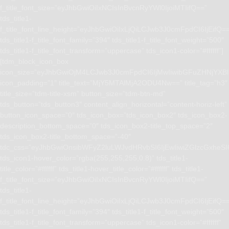
f_title_font_size=”eyJhbGwiOiIxNCIsInBvcnRyYWl0IjoiMTIifQ==”
tds_title1-
f_title_font_line_height=”eyJhbGwiOiIxLjQiLCJwb3J0cmFpdCI6IjEifQ=
tds_title1-f_title_font_family=”394″ tds_title1-f_title_font_weight=”500″
tds_title1-f_title_font_transform=”uppercase” tds_icon1-color=”#ffffff”]
[tdm_block_icon_box
icon_size=”eyJhbGwiOjM4LCJwb3J0cmFpdCI6IjMwIiwibGFuZHNjYXBlI
icon_padding=”1″ title_text=”MjY5MTAlMjA2ODU4Nw==” title_tag=”h3″
title_size=”tdm-title-xsm” button_size=”tdm-btn-md”
tds_button=”tds_button3″ content_align_horizontal=”content-horiz-left”
button_icon_space=”0″ tds_icon_box=”tds_icon_box2″ tds_icon_box2-
description_bottom_space=”0″ tds_icon_box2-title_top_space=”2″
tds_icon_box2-title_bottom_space=”-40″
tdc_css=”eyJhbGwiOnsibWFyZ2luLWJvdHRvbSI6IjEwIiwiZGlzcGxhe
tds_icon1-hover_color=”rgba(255,255,255,0.8)” tds_title1-
title_color=”#ffffff” tds_title1-hover_title_color=”#ffffff” tds_title1-
f_title_font_size=”eyJhbGwiOiIxNCIsInBvcnRyYWl0IjoiMTIifQ==”
tds_title1-
f_title_font_line_height=”eyJhbGwiOiIxLjQiLCJwb3J0cmFpdCI6IjEifQ=
tds_title1-f_title_font_family=”394″ tds_title1-f_title_font_weight=”500″
tds_title1-f_title_font_transform=”uppercase” tds_icon1-color=”#ffffff”