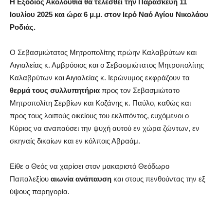
Η Εξόδιος Ακολουθία θα τελεσθεί την
Παρασκευή 11
Ιουλίου 2025 και ώρα 6 μ.μ.
στον Ιερό Ναό Αγίου Νικολάου
Ροδιάς.
Ο Σεβασμιώτατος Μητροπολίτης πρώην Καλαβρύτων και
Αιγιαλείας κ. Αμβρόσιος και ο Σεβασμιώτατος Μητροπολίτης
Καλαβρύτων και Αιγιαλείας κ. Ιερώνυμος εκφράζουν τα
θερμά τους συλλυπητήρια
προς τον Σεβασμιώτατο
Μητροπολίτη Σερβίων και Κοζάνης κ. Παύλο, καθώς και
προς τους λοιπούς οικείους του εκλιπόντος, ευχόμενοι ο
Κύριος να αναπαύσει την ψυχή αυτού εν χώρα ζώντων, εν
σκηναίς δικαίων και εν κόλποις Αβραάμ.
Είθε ο Θεός να χαρίσει στον μακαριστό Θεόδωρο
Παπαλεξίου
αιωνία ανάπαυση
και στους πενθούντας την εξ
ύψους παρηγορία.