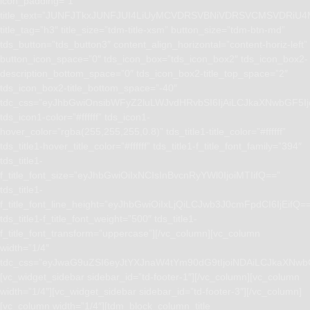
icon_padding=”1″
title_text=”JUNFJTkxJUNFJUI4LiUyMCVDRSVBNiVDRSVCMSVD
title_tag=”h3″ title_size=”tdm-title-xsm” button_size=”tdm-btn-md”
tds_button=”tds_button3″ content_align_horizontal=”content-horiz-left”
button_icon_space=”0″ tds_icon_box=”tds_icon_box2″ tds_icon_box2-
description_bottom_space=”0″ tds_icon_box2-title_top_space=”2″
tds_icon_box2-title_bottom_space=”-40″
tdc_css=”eyJhbGwiOnsibWFyZ2luLWJvdHRvbSI6IjAiLCJkaXNwbGF5I
tds_icon1-color=”#ffffff” tds_icon1-
hover_color=”rgba(255,255,255,0.8)” tds_title1-title_color=”#ffffff”
tds_title1-hover_title_color=”#ffffff” tds_title1-f_title_font_family=”394″
tds_title1-
f_title_font_size=”eyJhbGwiOiIxNCIsInBvcnRyYWl0IjoiMTIifQ==”
tds_title1-
f_title_font_line_height=”eyJhbGwiOiIxLjQiLCJwb3J0cmFpdCI6IjEifQ=
tds_title1-f_title_font_weight=”500″ tds_title1-
f_title_font_transform=”uppercase”][/vc_column][vc_column
width=”1/4″
tdc_css=”eyJwaG9uZSI6eyJtYXJnaW4tYm90dG9tIjoiNDAiLCJkaXNwb
[vc_widget_sidebar sidebar_id=”td-footer-1″][/vc_column][vc_column
width=”1/4″][vc_widget_sidebar sidebar_id=”td-footer-3″][/vc_column]
[vc_column width=”1/4″][tdm_block_column_title