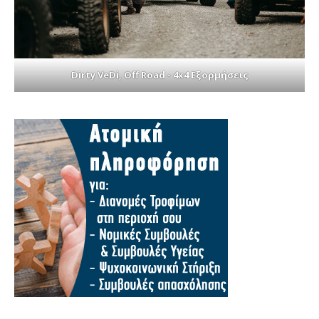
Dirty VeDi, Off Road - 4x4 Εξορμήσεις