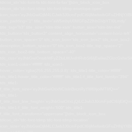
tdicon_id=”tdc-font-fa tdc-font-fa-fax”][tdm_block_icon_box
tdicon_id=”tdc-font-tdmp tdc-font-tdmp-envelope-open”
icon_size=”eyJhbGwiOjM4LCJwb3J0cmFpdCI6IjMwIiwibGFuZHNjYXBlI
icon_padding=”1″ title_text=”aW5mbyU0MGFpZ2lhbGVpYTI0Lmdy”
title_tag=”h3″ title_size=”tdm-title-xsm” button_size=”tdm-btn-md”
tds_button=”tds_button3″ content_align_horizontal=”content-horiz-left”
button_icon_space=”0″ tds_icon_box=”tds_icon_box2″ tds_icon_box2-
description_bottom_space=”0″ tds_icon_box2-title_top_space=”2″
tds_icon_box2-title_bottom_space=”-40″
tdc_css=”eyJhbGwiOnsibWFyZ2luLWJvdHRvbSI6IjEwIiwiZGlzcGxhe
tds_icon1-color=”#ffffff” tds_icon1-
hover_color=”rgba(255,255,255,0.8)” tds_title1-title_color=”#ffffff”
tds_title1-hover_title_color=”#ffffff” tds_title1-f_title_font_family=”394″
tds_title1-
f_title_font_size=”eyJhbGwiOiIxNCIsInBvcnRyYWl0IjoiMTIifQ==”
tds_title1-
f_title_font_line_height=”eyJhbGwiOiIxLjQiLCJwb3J0cmFpdCI6IjEifQ=
tds_title1-f_title_font_weight=”500″ tds_title1-
f_title_font_transform=”uppercase”][tdm_block_icon_box
tdicon_id=”tdc-font-tdmp tdc-font-tdmp-location”
icon_size=”eyJhbGwiOjM4LCJwb3J0cmFpdCI6IjMwIiwibGFuZHNjYXBlI