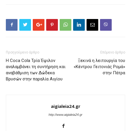
Προηγούμενο άρθρο
Επόμενο άρθρο
Η Coca Cola Τρία Έψιλον
Ξεκινά η λειτουργία του
αναλαμβάνει τη συντήρηση και
«Κέντρου Γειτονιάς Ρομά»
αναβάθμιση των Δώδεκα
στην Πάτρα
Βρυσών στην παραλία Αιγίου
aigialeia24.gr
http://www.aigialeia24.gr