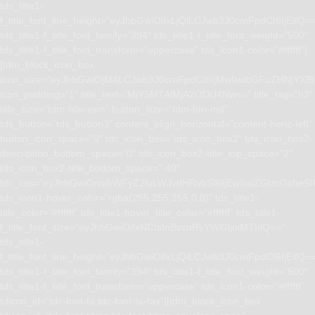
tds_title1-
f_title_font_line_height=”eyJhbGwiOiIxLjQiLCJwb3J0cmFpdCI6IjEifQ=
tds_title1-f_title_font_family=”394″ tds_title1-f_title_font_weight=”500″
tds_title1-f_title_font_transform=”uppercase” tds_icon1-color=”#ffffff”]
[tdm_block_icon_box
icon_size=”eyJhbGwiOjM4LCJwb3J0cmFpdCI6IjMwIiwibGFuZHNjYXBlI
icon_padding=”1″ title_text=”MjY5MTAlMjA2ODU4Nw==” title_tag=”h3″
title_size=”tdm-title-xsm” button_size=”tdm-btn-md”
tds_button=”tds_button3″ content_align_horizontal=”content-horiz-left”
button_icon_space=”0″ tds_icon_box=”tds_icon_box2″ tds_icon_box2-
description_bottom_space=”0″ tds_icon_box2-title_top_space=”2″
tds_icon_box2-title_bottom_space=”-40″
tdc_css=”eyJhbGwiOnsibWFyZ2luLWJvdHRvbSI6IjEwIiwiZGlzcGxhe
tds_icon1-hover_color=”rgba(255,255,255,0.8)” tds_title1-
title_color=”#ffffff” tds_title1-hover_title_color=”#ffffff” tds_title1-
f_title_font_size=”eyJhbGwiOiIxNCIsInBvcnRyYWl0IjoiMTIifQ==”
tds_title1-
f_title_font_line_height=”eyJhbGwiOiIxLjQiLCJwb3J0cmFpdCI6IjEifQ=
tds_title1-f_title_font_family=”394″ tds_title1-f_title_font_weight=”500″
tds_title1-f_title_font_transform=”uppercase” tds_icon1-color=”#ffffff”
tdicon_id=”tdc-font-fa tdc-font-fa-fax”][tdm_block_icon_box