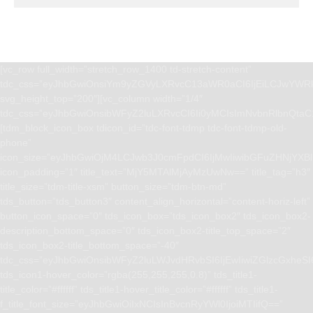
[vc_row full_width=”stretch_row_1400 td-stretch-content”
tdc_css=”eyJhbGwiOnsiYm9yZGVyLXRvcC13aWR0aCI6IjEiLCJwYWRk
svg_height_top=”200″][vc_column width=”1/4″
tdc_css=”eyJhbGwiOnsibWFyZ2luLXRvcCI6Ii0yMCIsImNvbnRlbnQta
[tdm_block_icon_box tdicon_id=”tdc-font-tdmp tdc-font-tdmp-old-
phone”
icon_size=”eyJhbGwiOjM4LCJwb3J0cmFpdCI6IjMwIiwibGFuZHNjYXBlI
icon_padding=”1″ title_text=”MjY5MTAlMjAyMzUwNw==” title_tag=”h3″
title_size=”tdm-title-xsm” button_size=”tdm-btn-md”
tds_button=”tds_button3″ content_align_horizontal=”content-horiz-left”
button_icon_space=”0″ tds_icon_box=”tds_icon_box2″ tds_icon_box2-
description_bottom_space=”0″ tds_icon_box2-title_top_space=”2″
tds_icon_box2-title_bottom_space=”-40″
tdc_css=”eyJhbGwiOnsibWFyZ2luLWJvdHRvbSI6IjEwIiwiZGlzcGxhe
tds_icon1-hover_color=”rgba(255,255,255,0.8)” tds_title1-
title_color=”#ffffff” tds_title1-hover_title_color=”#ffffff” tds_title1-
f_title_font_size=”eyJhbGwiOiIxNCIsInBvcnRyYWl0IjoiMTIifQ==”