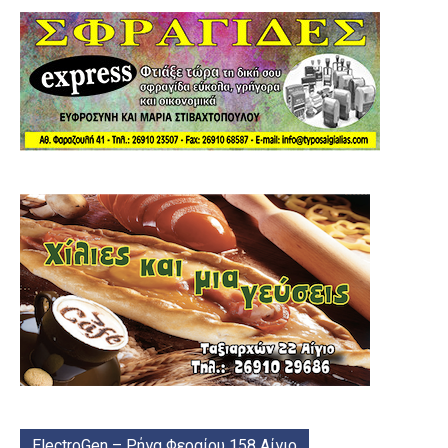
ElectroGen – Ρήγα Φεραίου 158 Αίγιο