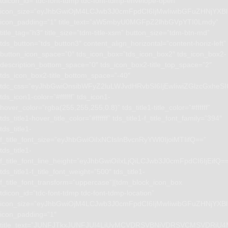
tdicon_id=”tdc-font-tdmp tdc-font-tdmp-envelope-open”
icon_size=”eyJhbGwiOjM4LCJwb3J0cmFpdCI6IjMwIiwibGFuZHNjYXBlI
icon_padding=”1″ title_text=”aW5mbyU0MGFpZ2lhbGVpYTI0Lmdy”
title_tag=”h3″ title_size=”tdm-title-xsm” button_size=”tdm-btn-md”
tds_button=”tds_button3″ content_align_horizontal=”content-horiz-left”
button_icon_space=”0″ tds_icon_box=”tds_icon_box2″ tds_icon_box2-
description_bottom_space=”0″ tds_icon_box2-title_top_space=”2″
tds_icon_box2-title_bottom_space=”-40″
tdc_css=”eyJhbGwiOnsibWFyZ2luLWJvdHRvbSI6IjEwIiwiZGlzcGxhe
tds_icon1-color=”#ffffff” tds_icon1-
hover_color=”rgba(255,255,255,0.8)” tds_title1-title_color=”#ffffff”
tds_title1-hover_title_color=”#ffffff” tds_title1-f_title_font_family=”394″
tds_title1-
f_title_font_size=”eyJhbGwiOiIxNCIsInBvcnRyYWl0IjoiMTIifQ==”
tds_title1-
f_title_font_line_height=”eyJhbGwiOiIxLjQiLCJwb3J0cmFpdCI6IjEifQ=
tds_title1-f_title_font_weight=”500″ tds_title1-
f_title_font_transform=”uppercase”][tdm_block_icon_box
tdicon_id=”tdc-font-tdmp tdc-font-tdmp-location”
icon_size=”eyJhbGwiOjM4LCJwb3J0cmFpdCI6IjMwIiwibGFuZHNjYXBlI
icon_padding=”1″
title_text=”JUNFJTkxJUNFJUI4LiUyMCVDRSVBNiVDRSVCMSVD