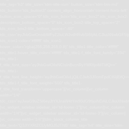
title_tag=”h3″ title_size=”tdm-title-xsm” button_size=”tdm-btn-md”
tds_button=”tds_button3″ content_align_horizontal=”content-horiz-left”
button_icon_space=”0″ tds_icon_box=”tds_icon_box2″ tds_icon_box2-
description_bottom_space=”0″ tds_icon_box2-title_top_space=”2″
tds_icon_box2-title_bottom_space=”-40″
tdc_css=”eyJhbGwiOnsibWFyZ2luLWJvdHRvbSI6IjAiLCJkaXNwbGF5I
tds_icon1-color=”#ffffff” tds_icon1-
hover_color=”rgba(255,255,255,0.8)” tds_title1-title_color=”#ffffff”
tds_title1-hover_title_color=”#ffffff” tds_title1-f_title_font_family=”394″
tds_title1-
f_title_font_size=”eyJhbGwiOiIxNCIsInBvcnRyYWl0IjoiMTIifQ==”
tds_title1-
f_title_font_line_height=”eyJhbGwiOiIxLjQiLCJwb3J0cmFpdCI6IjEifQ=
tds_title1-f_title_font_weight=”500″ tds_title1-
f_title_font_transform=”uppercase”][/vc_column][vc_column
width=”1/4″
tdc_css=”eyJwaG9uZSI6eyJtYXJnaW4tYm90dG9tIjoiNDAiLCJkaXNwb
[vc_widget_sidebar sidebar_id=”td-footer-1″][/vc_column][vc_column
width=”1/4″][vc_widget_sidebar sidebar_id=”td-footer-3″][/vc_column]
[vc_column width=”1/4″][tdm_block_column_title
title_text=”Q3JlYXRlZCUyMGJ5JTNB” title_tag=”h4″ title_size=”tdm-