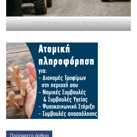
Dirty VeDi, Off Road - 4x4 Εξορμήσεις
Πρόσφατα άρθρα