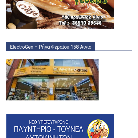
ElectroGen – Ρήγα Φεραίου 158 Αίγιο