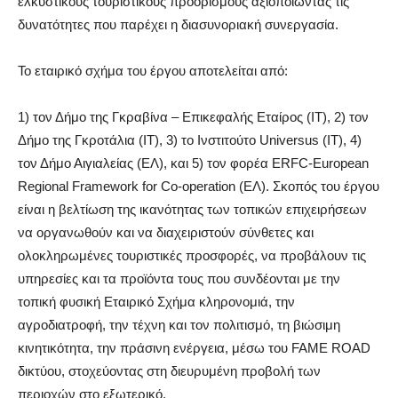
ελκυστικούς τουριστικούς προορισμούς αξιοποιώντας τις
δυνατότητες που παρέχει η διασυνοριακή συνεργασία.
Το εταιρικό σχήμα του έργου αποτελείται από:
1) τον Δήμο της Γκραβίνα – Επικεφαλής Εταίρος (ΙΤ), 2) τον
Δήμο της Γκροτάλια (ΙΤ), 3) το Ινστιτούτο Universus (ΙΤ), 4)
τον Δήμο Αιγιαλείας (ΕΛ), και 5) τον φορέα ERFC-European
Regional Framework for Co-operation (ΕΛ). Σκοπός του έργου
είναι η βελτίωση της ικανότητας των τοπικών επιχειρήσεων
να οργανωθούν και να διαχειριστούν σύνθετες και
ολοκληρωμένες τουριστικές προσφορές, να προβάλουν τις
υπηρεσίες και τα προϊόντα τους που συνδέονται με την
τοπική φυσική Εταιρικό Σχήμα κληρονομιά, την
αγροδιατροφή, την τέχνη και τον πολιτισμό, τη βιώσιμη
κινητικότητα, την πράσινη ενέργεια, μέσω του FAME ROAD
δικτύου, στοχεύοντας στη διευρυμένη προβολή των
περιοχών στο εξωτερικό.