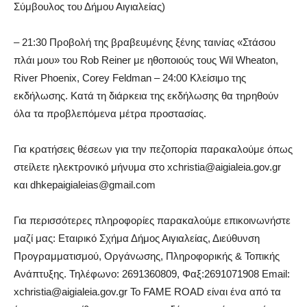
Σύμβουλος του Δήμου Αιγιαλείας)
– 21:30 Προβολή της βραβευμένης ξένης ταινίας «Στάσου
πλάι μου» του Rob Reiner με ηθοποιούς τους Wil Wheaton,
River Phoenix, Corey Feldman – 24:00 Κλείσιμο της
εκδήλωσης. Κατά τη διάρκεια της εκδήλωσης θα τηρηθούν
όλα τα προβλεπόμενα μέτρα προστασίας.
Για κρατήσεις θέσεων για την πεζοπορία παρακαλούμε όπως
στείλετε ηλεκτρονικό μήνυμα στο xchristia@aigialeia.gov.gr
και dhkepaigialeias@gmail.com
Για περισσότερες πληροφορίες παρακαλούμε επικοινωνήστε
μαζί μας: Εταιρικό Σχήμα Δήμος Αιγιαλείας, Διεύθυνση
Προγραμματισμού, Οργάνωσης, Πληροφορικής & Τοπικής
Ανάπτυξης. Τηλέφωνο: 2691360809, Φαξ:2691071908 Email:
xchristia@aigialeia.gov.gr Το FAME ROAD είναι ένα από τα