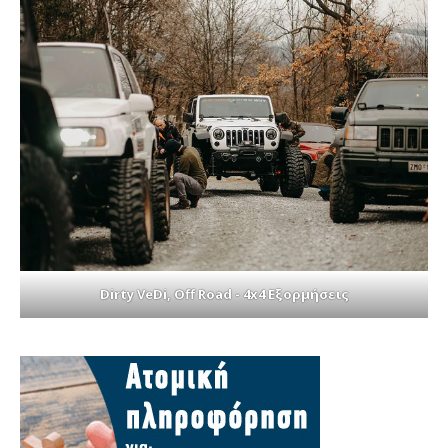
Dirty VeDi, Off Road - 4x4 Εξορμήσεις