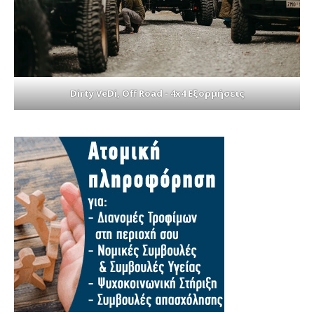
Dirty VeDi, Off Road - 4x4 Εξορμήσεις