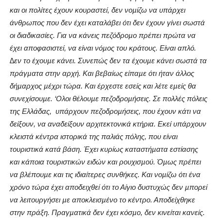
και οι πολίτες έχουν κουραστεί, δεν νοµίζω να υπάρχει
άνθρωπος που δεν έχει καταλάβει ότι δεν έχουν γίνει σωστά
οι διαδικασίες. Για να κάνεις πεζόδροµο πρέπει πρώτα να
έχει αποφασιστεί, να είναι νόµος του κράτους. Είναι απλό.
∆εν το έχουµε κάνει. Συνεπώς δεν τα έχουµε κάνει σωστά τα
πράγµατα στην αρχή. Και βεβαίως είπαµε ότι ήταν άλλος
δήµαρχος µέχρι τώρα. Και έρχεστε εσείς και λέτε εµείς θα
συνεχίσουµε. ‘Ολοι θέλουµε πεζοδροµήσεις. Σε πολλές πόλεις
της Ελλάδας,
υπάρχουν πεζοδροµήσεις, που έχουν κάτι να
δείξουν, να αναδείξουν αρχιτεκτονικά κτήρια. Εκεί υπάρχουν
κλειστά κέντρα ιστορικά της παλιάς πόλης, που είναι
τουριστικά κατά βάση. Έχει κυρίως καταστήµατα εστίασης
και κάποια τουριστικών ειδών και ρουχισµού. Όµως πρέπει
να βλέπουµε και τις ιδιαίτερες συνθήκες. Και νοµίζω ότι ένα
χρόνο τώρα έχει αποδειχθεί ότι το Αίγιο δυστυχώς δεν µπορεί
να λειτουργήσει µε αποκλεισµένο το κέντρο. Αποδείχθηκε
στην πράξη. Πραγµατικά δεν έχει κόσµο, δεν κινείται κανείς.