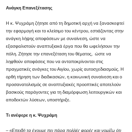
Ανάγκη Επανεξέτασης
Η κ. Ψυχράµη ζήτησε από τη δηµοτική αρχή να ξανασκεφτεί
την εφαρµογή και το κλείσιµο του κέντρου, εστιάζοντας στην
ανάγκη λήψης αποφάσεων µε συναίνεση, ώστε να
εξασφαλιστούν αναπτυξιακά έργα που θα ωφελήσουν την
πόλη. Ζήτησε την επανεξέταση του θέµατος,
ώστε να
ληφθούν αποφάσεις που να ανταποκρίνονται στις
πραγµατικές ανάγκες του Αιγίου, χωρίς αυτοσχεδιασµούς. Η
ορθή τήρηση των διαδικασιών, η κοινωνική συναίνεση και ο
προσανατολισµός σε αναπτυξιακές προοπτικές αποτελούν
βασικούς παράγοντες για τη διαµόρφωση λειτουργικών και
αποδεκτών λύσεων, υποστήριξε.
Τι ανέφερε η κ. Ψυχράµη
–
«Επειδή τα έχουµε πει πάρα πολλές φορές και νοµίζω ότι