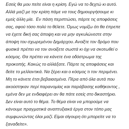
Εσείς θα µου πείτε είναι η κρίση. Εγώ να το δεχτώ κι αυτό.
Αλλά µαζί µε την κρίση πάµε να τους δηµιουργήσουµε κι
εµείς άλλη µία.
Εν πάση περιπτώσει, πάρτε τις αποφάσεις
σας, αφού τόσο πολύ το θέλετε. Όµως νοµίζω ότι θα έπρεπε
να έχετε δική σας άποψη και να µην αγκυλώνεστε στην
άποψη του σχωρεµένου ∆ηµάρχου. Ανοίξτε τον δρόµο που
φυσικά πρέπει να τον ανοίξετε σωστά κι όχι να σκοτωθεί ο
κόσµος. Θα πρέπει να κάνετε ένα οδόστρωµα της
προκοπής. Κακώς το αλλάξατε. Πάρτε τις αποφάσεις και
δείτε το µελλοντικά. Να ξέρει και ο κόσµος τι τον περιµένει.
Μη το κάνετε έτσι βεβαιασµένα. Πέρα από όλα αυτά που
ακούστηκαν περί παρανοµίας και παράβασης καθήκοντος ,
εµένα δεν µε ενδιαφέρει αν θα πάτε εσείς στο δικαστήριο.
∆εν είναι αυτό το θέµα. Το θέµα είναι να µπορούµε να
κάνουµε πραγµατικά αναπτυξιακά έργα στον τόπο µας
συµφωνώντας όλοι µαζί. Είµαι σίγουρη ότι µπορείτε να το
ξαναδείτε»
.