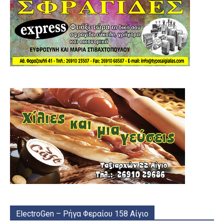
ElectroGen – Ρήγα Φεραίου 158 Αίγιο