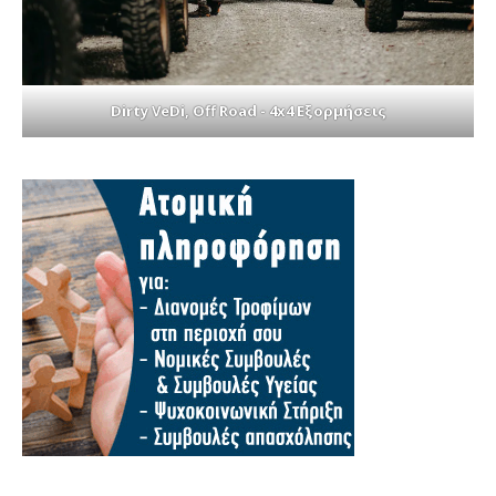
Dirty VeDi, Off Road - 4x4 Εξορμήσεις