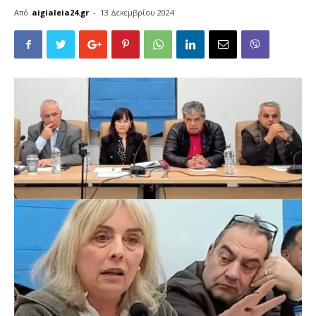
Από
aigialeia24.gr
-
13 Δεκεμβρίου 2024