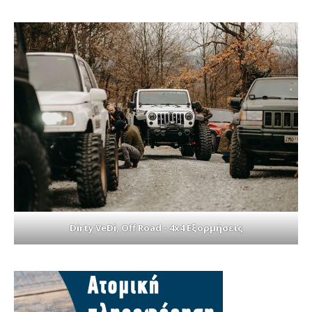
Dirty VeDi, Off Road - 4x4 Εξορμήσεις