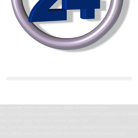
[vc_row full_width=”stretch_row_1400 td-stretch-content”
tdc_css=”eyJhbGwiOnsiYm9yZGVyLXRvcC13aWR0aCI6IjEiLCJwYWRk
svg_height_top=”200″][vc_column width=”1/4″
tdc_css=”eyJhbGwiOnsibWFyZ2luLXRvcCI6Ii0yMCIsImNvbnRlbnQta
[tdm_block_icon_box tdicon_id=”tdc-font-tdmp tdc-font-tdmp-old-