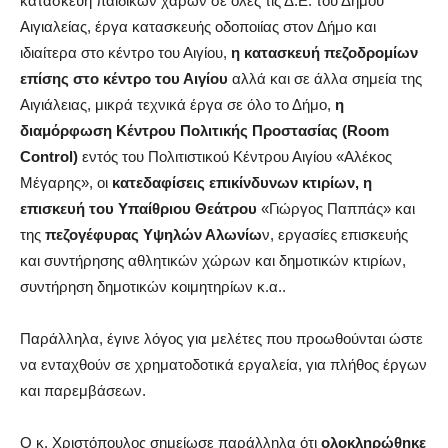
κατασκευή παιδικών χαρών σε όλες τις Δ.Ε. του Δήμου
Αιγιαλείας, έργα κατασκευής οδοποιίας στον Δήμο και
ιδιαίτερα στο κέντρο του Αιγίου,
η κατασκευή πεζοδρομίων
επίσης στο κέντρο του Αιγίου
αλλά και σε άλλα σημεία της
Αιγιάλειας, μικρά τεχνικά έργα σε όλο το Δήμο,
η
διαμόρφωση Κέντρου Πολιτικής Προστασίας (Room
Control)
εντός του Πολιτιστικού Κέντρου Αιγίου «Αλέκος
Μέγαρης», οι
κατεδαφίσεις επικίνδυνων κτιρίων, η
επισκευή του Υπαίθριου Θεάτρου
«Γιώργος Παππάς» και
της
πεζογέφυρας Υψηλών Αλωνίω
ν, εργασίες επισκευής
και συντήρησης αθλητικών χώρων και δημοτικών κτιρίων,
συντήρηση δημοτικών κοιμητηρίων κ.α..
Παράλληλα, έγινε λόγος για μελέτες που προωθούνται ώστε
να ενταχθούν σε χρηματοδοτικά εργαλεία, για πλήθος έργων
και παρεμβάσεων.
Ο κ. Χριστόπουλος σημείωσε παράλληλα ότι
ολοκληρώθηκε