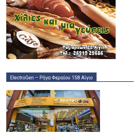
ElectroGen – Ρήγα Φεραίου 158 Αίγιο