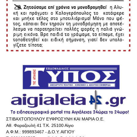
ΣΤΙΒΑΧΤΟΠΟΥΛΟΥ ΕΥΦΡΟΣΥΝΗ ΚΑΙ ΜΑΡΙΑ Ο.Ε.
Αθ. Φαραζουλή 41 Τ.Κ. 25100 Αίγιο
Α.Φ.Μ.: 999893467 - Δ.Ο.Υ. ΑΙΓΙΟΥ