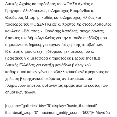
Δυτικής Αχαΐας και πρόεδρος του ΦΟΔΣΑ Αχαΐας κ.
Γρηγόρης Αλεξόπουλος, ο Δήμαρχος Ερυμάνθου κ.
Θεόδωρος Μπαρής, καθώς και ο Δήμαρχος Ήλιδας και
πρόεδρος του ΦΟΔΣΑ Ηλείας κ. Χρίστος Χριστοδουλόπουλος
και Ακτίου-Βόνιτσας κ. Θανάσης Κασόλας, συγχαίροντας
άπαντες τον Δήμο Αιγιαλείας για την σπουδαία εξέλιξη που
σημειώνει σε δημιουργία έργων διαχείρισης αποβλήτων.
Ιδιαίτερη σημασία έχει η δέσμευση εκ μέρους του κ.
Γραφάκου για μεταφορά αιτήματος εκ μέρους της ΠΕΔ
Δυτικής Ελλάδας για ένταξη μονάδων βιολογικού
καθαρισμού και εν γένει περιβαλλοντικού ενδιαφέροντος σε
χρέωση βιομηχανικού ρεύματος αντί οικιακού που
πληρώνουν σήμερα, αυξάνοντας δραματικά το κόστος των
δημοτικών τελών.
[ngg src=”galleries” ids=”6″ display=”basic_thumbnail”
thumbnail_crop=”0″ maximum_entity_count=”500″]
Η Μονάδα