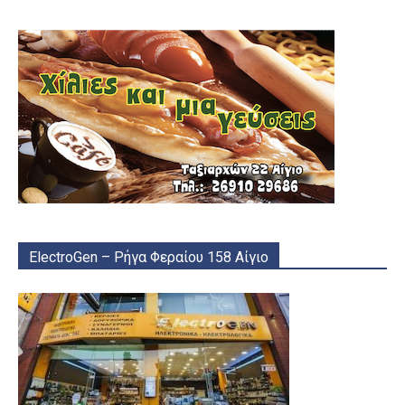
ElectroGen – Ρήγα Φεραίου 158 Αίγιο