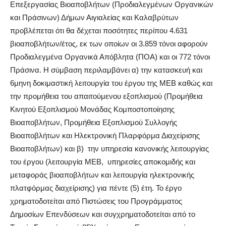
Επεξεργασίας Βιοαποβλήτων (Προδιαλεγμένων Οργανικών
και Πράσινων) Δήμων Αιγιαλείας και Καλαβρύτων
προβλέπεται ότι θα δέχεται ποσότητες περίπου 4.631
βιοαποβλήτων/έτος, εκ των οποίων οι 3.859 τόνοι αφορούν
Προδιαλεγμένα Οργανικά Απόβλητα (ΠΟΑ) και οι 772 τόνοι
Πράσινα. Η σύμβαση περιλαμβάνει α) την κατασκευή και
6μηνη δοκιμαστική λειτουργία του έργου της ΜΕΒ καθώς και
την προμήθεια του απαιτούμενου εξοπλισμού (Προμήθεια
Κινητού Εξοπλισμού Μονάδας Κομποστοποίησης
Βιοαποβλήτων, Προμήθεια Εξοπλισμού Συλλογής
Βιοαποβλήτων και Ηλεκτρονική Πλαρφόρμα Διαχείρισης
Βιοαποβλήτων) και β) την υπηρεσία κανονικής λειτουργίας
του έργου (λειτουργία ΜΕΒ, υπηρεσίες αποκομιδής και
μεταφοράς βιοαποβλήτων και λειτουργία ηλεκτρονικής
πλατφόρμας διαχείρισης) για πέντε (5) έτη. Το έργο
χρηματοδοτείται από Πιστώσεις του Προγράμματος
Δημοσίων Επενδύσεων και συγχρηματοδοτείται από το