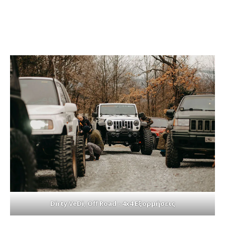
Dirty VeDi, Off Road - 4x4 Εξορμήσεις