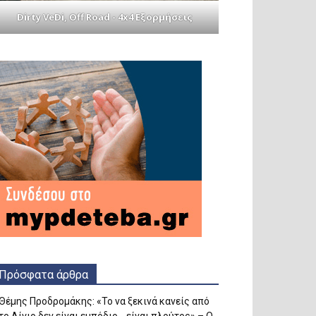
Dirty VeDi, Off Road - 4x4 Εξορμήσεις
Πρόσφατα άρθρα
Θέμης Προδρομάκης: «Το να ξεκινά κανείς από