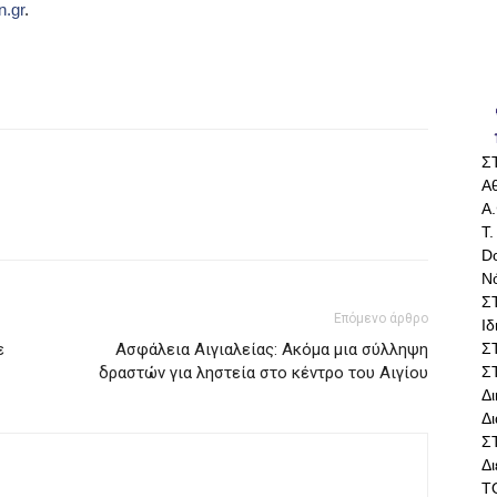
n.gr
.
Σ
Αθ
Α.
Τ.
Do
Ν
Σ
Επόμενο άρθρο
Ι
Σ
ε
Ασφάλεια Αιγιαλείας: Ακόμα μια σύλληψη
Σ
δραστών για ληστεία στο κέντρο του Αιγίου
Δ
Δι
Σ
Δ
Τ