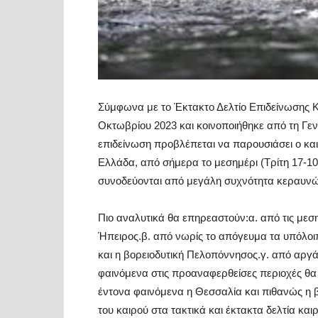
Σύμφωνα με το Έκτακτο Δελτίο Επιδείνωσης Κ
Οκτωβρίου 2023 και κοινοποιήθηκε από τη Γε
επιδείνωση προβλέπεται να παρουσιάσει ο και
Ελλάδα, από σήμερα το μεσημέρι (Τρίτη 17-10-
συνοδεύονται από μεγάλη συχνότητα κεραυνών
Πιο αναλυτικά θα επηρεαστούν:α. από τις με
Ήπειρος.β. από νωρίς το απόγευμα τα υπόλοιπα
και η βορειοδυτική Πελοπόννησος.γ. από αργά
φαινόμενα στις προαναφερθείσες περιοχές θ
έντονα φαινόμενα η Θεσσαλία και πιθανώς η β
του καιρού στα τακτικά και έκτακτα δελτία και