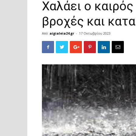
Χαλάει ο καιρός
βροχές και κατα
Από
aigialeia24.gr
-
17 Οκτωβρίου 2023