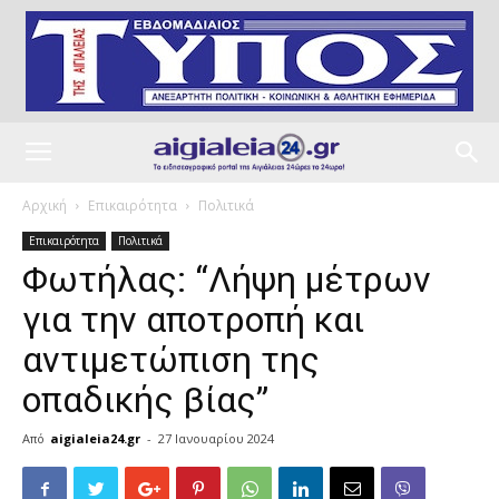
Αρχική
Επικαιρότητα
Πολιτικά
Επικαιρότητα
Πολιτικά
Φωτήλας: “Λήψη μέτρων
για την αποτροπή και
αντιμετώπιση της
οπαδικής βίας”
Από
aigialeia24.gr
-
27 Ιανουαρίου 2024