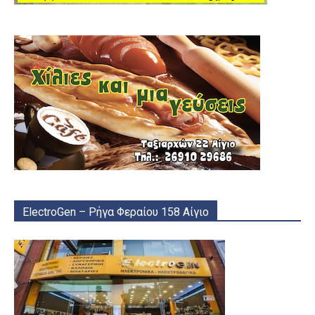
ElectroGen – Ρήγα Φεραίου 158 Αίγιο