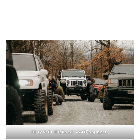
Dirty VeDi, Off Road - 4x4 Εξορμήσεις