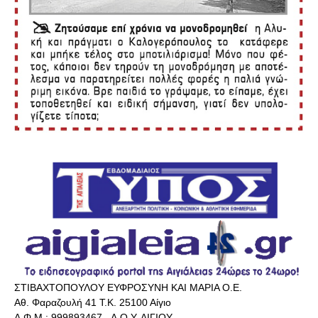
ΣΤΙΒΑΧΤΟΠΟΥΛΟΥ ΕΥΦΡΟΣΥΝΗ ΚΑΙ ΜΑΡΙΑ Ο.Ε.
Αθ. Φαραζουλή 41 Τ.Κ. 25100 Αίγιο
Α.Φ.Μ.: 999893467 - Δ.Ο.Υ. ΑΙΓΙΟΥ