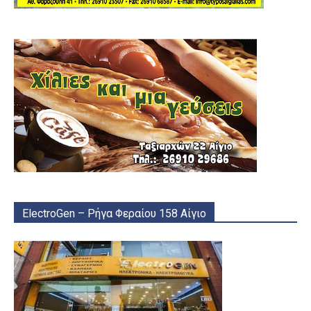
ElectroGen – Ρήγα Φεραίου 158 Αίγιο