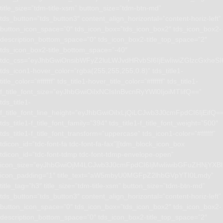
title_size=”tdm-title-xsm” button_size=”tdm-btn-md”
tds_button=”tds_button3″ content_align_horizontal=”content-horiz-left”
button_icon_space=”0″ tds_icon_box=”tds_icon_box2″ tds_icon_box2-
description_bottom_space=”0″ tds_icon_box2-title_top_space=”2″
tds_icon_box2-title_bottom_space=”-40″
tdc_css=”eyJhbGwiOnsibWFyZ2luLWJvdHRvbSI6IjEwIiwiZGlzcGxhe
tds_icon1-hover_color=”rgba(255,255,255,0.8)” tds_title1-
title_color=”#ffffff” tds_title1-hover_title_color=”#ffffff” tds_title1-
f_title_font_size=”eyJhbGwiOiIxNCIsInBvcnRyYWl0IjoiMTIifQ==”
tds_title1-
f_title_font_line_height=”eyJhbGwiOiIxLjQiLCJwb3J0cmFpdCI6IjEifQ=
tds_title1-f_title_font_family=”394″ tds_title1-f_title_font_weight=”500″
tds_title1-f_title_font_transform=”uppercase” tds_icon1-color=”#ffffff”
tdicon_id=”tdc-font-fa tdc-font-fa-fax”][tdm_block_icon_box
tdicon_id=”tdc-font-tdmp tdc-font-tdmp-envelope-open”
icon_size=”eyJhbGwiOjM4LCJwb3J0cmFpdCI6IjMwIiwibGFuZHNjYXBlI
icon_padding=”1″ title_text=”aW5mbyU0MGFpZ2lhbGVpYTI0Lmdy”
title_tag=”h3″ title_size=”tdm-title-xsm” button_size=”tdm-btn-md”
tds_button=”tds_button3″ content_align_horizontal=”content-horiz-left”
button_icon_space=”0″ tds_icon_box=”tds_icon_box2″ tds_icon_box2-
description_bottom_space=”0″ tds_icon_box2-title_top_space=”2″