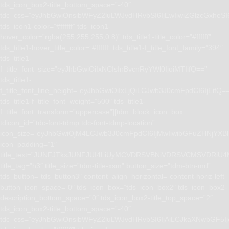
tds_icon_box2-title_bottom_space=”-40″
tdc_css=”eyJhbGwiOnsibWFyZ2luLWJvdHRvbSI6IjEwIiwiZGlzcGxhe
tds_icon1-color=”#ffffff” tds_icon1-
hover_color=”rgba(255,255,255,0.8)” tds_title1-title_color=”#ffffff”
tds_title1-hover_title_color=”#ffffff” tds_title1-f_title_font_family=”394″
tds_title1-
f_title_font_size=”eyJhbGwiOiIxNCIsInBvcnRyYWl0IjoiMTIifQ==”
tds_title1-
f_title_font_line_height=”eyJhbGwiOiIxLjQiLCJwb3J0cmFpdCI6IjEifQ=
tds_title1-f_title_font_weight=”500″ tds_title1-
f_title_font_transform=”uppercase”][tdm_block_icon_box
tdicon_id=”tdc-font-tdmp tdc-font-tdmp-location”
icon_size=”eyJhbGwiOjM4LCJwb3J0cmFpdCI6IjMwIiwibGFuZHNjYXBlI
icon_padding=”1″
title_text=”JUNFJTkxJUNFJUI4LiUyMCVDRSVBNiVDRSVCMSVD
title_tag=”h3″ title_size=”tdm-title-xsm” button_size=”tdm-btn-md”
tds_button=”tds_button3″ content_align_horizontal=”content-horiz-left”
button_icon_space=”0″ tds_icon_box=”tds_icon_box2″ tds_icon_box2-
description_bottom_space=”0″ tds_icon_box2-title_top_space=”2″
tds_icon_box2-title_bottom_space=”-40″
tdc_css=”eyJhbGwiOnsibWFyZ2luLWJvdHRvbSI6IjAiLCJkaXNwbGF5I