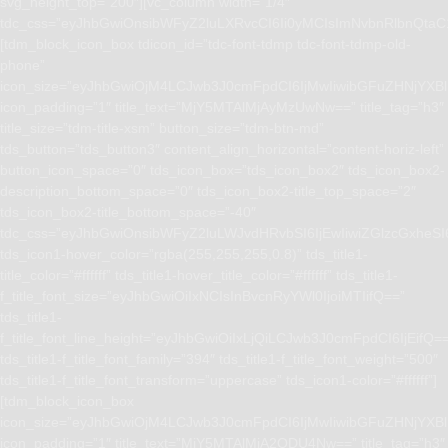
svg_height_top=”200″][vc_column width=”1/4″
tdc_css=”eyJhbGwiOnsibWFyZ2luLXRvcCI6Ii0yMCIsImNvbnRlbnQta
[tdm_block_icon_box tdicon_id=”tdc-font-tdmp tdc-font-tdmp-old-
phone”
icon_size=”eyJhbGwiOjM4LCJwb3J0cmFpdCI6IjMwIiwibGFuZHNjYXBlI
icon_padding=”1″ title_text=”MjY5MTAlMjAyMzUwNw==” title_tag=”h3″
title_size=”tdm-title-xsm” button_size=”tdm-btn-md”
tds_button=”tds_button3″ content_align_horizontal=”content-horiz-left”
button_icon_space=”0″ tds_icon_box=”tds_icon_box2″ tds_icon_box2-
description_bottom_space=”0″ tds_icon_box2-title_top_space=”2″
tds_icon_box2-title_bottom_space=”-40″
tdc_css=”eyJhbGwiOnsibWFyZ2luLWJvdHRvbSI6IjEwIiwiZGlzcGxhe
tds_icon1-hover_color=”rgba(255,255,255,0.8)” tds_title1-
title_color=”#ffffff” tds_title1-hover_title_color=”#ffffff” tds_title1-
f_title_font_size=”eyJhbGwiOiIxNCIsInBvcnRyYWl0IjoiMTIifQ==”
tds_title1-
f_title_font_line_height=”eyJhbGwiOiIxLjQiLCJwb3J0cmFpdCI6IjEifQ=
tds_title1-f_title_font_family=”394″ tds_title1-f_title_font_weight=”500″
tds_title1-f_title_font_transform=”uppercase” tds_icon1-color=”#ffffff”]
[tdm_block_icon_box
icon_size=”eyJhbGwiOjM4LCJwb3J0cmFpdCI6IjMwIiwibGFuZHNjYXBlI
icon_padding=”1″ title_text=”MjY5MTAlMjA2ODU4Nw==” title_tag=”h3″