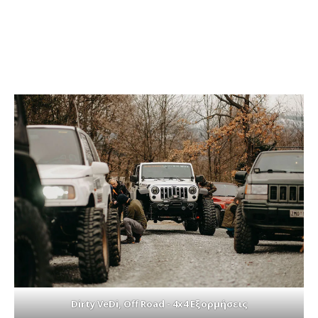
Dirty VeDi, Off Road - 4x4 Εξορμήσεις