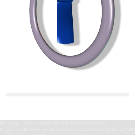
[vc_row full_width=”stretch_row_1400 td-stretch-content”
tdc_css=”eyJhbGwiOnsiYm9yZGVyLXRvcC13aWR0aCI6IjEiLCJwYWRk