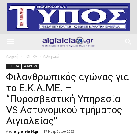
Αρχική
ΤΟΠΙΚΑ
Αθλητικά
ΤΟΠΙΚΑ
Αθλητικά
Φιλανθρωπικός αγώνας για
το Ε.Κ.Α.ΜΕ. –
“Πυροσβεστική Υπηρεσία
VS Αστυνομικού τμήματος
Αιγιαλείας”
Από
aigialeia24.gr
-
17 Νοεμβρίου 2023