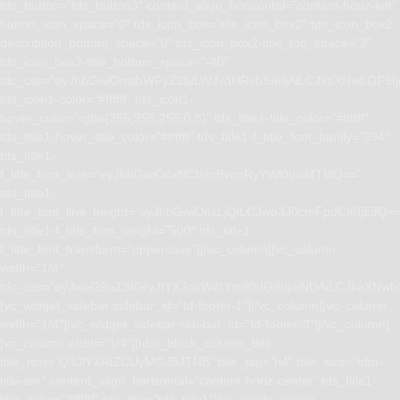
tds_button=”tds_button3″ content_align_horizontal=”content-horiz-left”
button_icon_space=”0″ tds_icon_box=”tds_icon_box2″ tds_icon_box2-
description_bottom_space=”0″ tds_icon_box2-title_top_space=”2″
tds_icon_box2-title_bottom_space=”-40″
tdc_css=”eyJhbGwiOnsibWFyZ2luLWJvdHRvbSI6IjAiLCJkaXNwbGF5I
tds_icon1-color=”#ffffff” tds_icon1-
hover_color=”rgba(255,255,255,0.8)” tds_title1-title_color=”#ffffff”
tds_title1-hover_title_color=”#ffffff” tds_title1-f_title_font_family=”394″
tds_title1-
f_title_font_size=”eyJhbGwiOiIxNCIsInBvcnRyYWl0IjoiMTIifQ==”
tds_title1-
f_title_font_line_height=”eyJhbGwiOiIxLjQiLCJwb3J0cmFpdCI6IjEifQ=
tds_title1-f_title_font_weight=”500″ tds_title1-
f_title_font_transform=”uppercase”][/vc_column][vc_column
width=”1/4″
tdc_css=”eyJwaG9uZSI6eyJtYXJnaW4tYm90dG9tIjoiNDAiLCJkaXNwb
[vc_widget_sidebar sidebar_id=”td-footer-1″][/vc_column][vc_column
width=”1/4″][vc_widget_sidebar sidebar_id=”td-footer-3″][/vc_column]
[vc_column width=”1/4″][tdm_block_column_title
title_text=”Q3JlYXRlZCUyMGJ5JTNB” title_tag=”h4″ title_size=”tdm-
title-sm” content_align_horizontal=”content-horiz-center” tds_title1-
title_color=”#ffffff” tds_title=”tds_title1″][vc_single_image