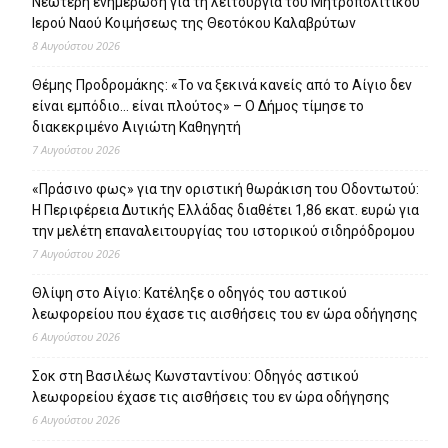
Νεώτερη ενημέρωση για τη λειτουργία του Μητροπολιτικού
Ιερού Ναού Κοιμήσεως της Θεοτόκου Καλαβρύτων
8 Αυγούστου 2026
Θέμης Προδρομάκης: «Το να ξεκινά κανείς από το Αίγιο δεν
είναι εμπόδιο… είναι πλούτος» – O Δήμος τίμησε το
διακεκριμένο Αιγιώτη Καθηγητή
7 Αυγούστου 2026
«Πράσινο φως» για την οριστική θωράκιση του Οδοντωτού:
Η Περιφέρεια Δυτικής Ελλάδας διαθέτει 1,86 εκατ. ευρώ για
την μελέτη επαναλειτουργίας του ιστορικού σιδηρόδρομου
7 Αυγούστου 2026
Θλίψη στο Αίγιο: Κατέληξε ο οδηγός του αστικού
λεωφορείου που έχασε τις αισθήσεις του εν ώρα οδήγησης
6 Αυγούστου 2026
Σοκ στη Βασιλέως Κωνσταντίνου: Οδηγός αστικού
λεωφορείου έχασε τις αισθήσεις του εν ώρα οδήγησης
6 Αυγούστου 2026