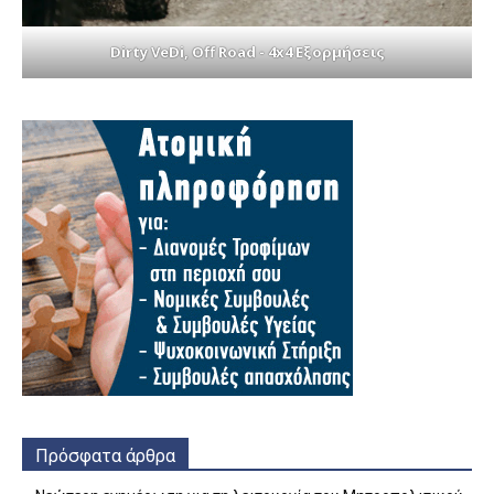
Dirty VeDi, Off Road - 4x4 Εξορμήσεις
Πρόσφατα άρθρα