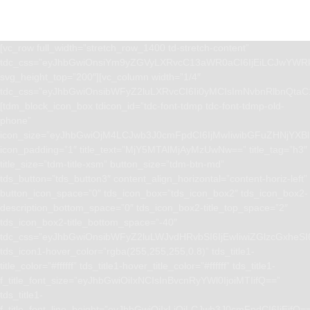
[vc_row full_width=”stretch_row_1400 td-stretch-content”
tdc_css=”eyJhbGwiOnsiYm9yZGVyLXRvcC13aWR0aCI6IjEiLCJwYWRk
svg_height_top=”200″][vc_column width=”1/4″
tdc_css=”eyJhbGwiOnsibWFyZ2luLXRvcCI6Ii0yMCIsImNvbnRlbnQta
[tdm_block_icon_box tdicon_id=”tdc-font-tdmp tdc-font-tdmp-old-
phone”
icon_size=”eyJhbGwiOjM4LCJwb3J0cmFpdCI6IjMwIiwibGFuZHNjYXBlI
icon_padding=”1″ title_text=”MjY5MTAlMjAyMzUwNw==” title_tag=”h3″
title_size=”tdm-title-xsm” button_size=”tdm-btn-md”
tds_button=”tds_button3″ content_align_horizontal=”content-horiz-left”
button_icon_space=”0″ tds_icon_box=”tds_icon_box2″ tds_icon_box2-
description_bottom_space=”0″ tds_icon_box2-title_top_space=”2″
tds_icon_box2-title_bottom_space=”-40″
tdc_css=”eyJhbGwiOnsibWFyZ2luLWJvdHRvbSI6IjEwIiwiZGlzcGxhe
tds_icon1-hover_color=”rgba(255,255,255,0.8)” tds_title1-
title_color=”#ffffff” tds_title1-hover_title_color=”#ffffff” tds_title1-
f_title_font_size=”eyJhbGwiOiIxNCIsInBvcnRyYWl0IjoiMTIifQ==”
tds_title1-
f_title_font_line_height=”eyJhbGwiOiIxLjQiLCJwb3J0cmFpdCI6IjEifQ=