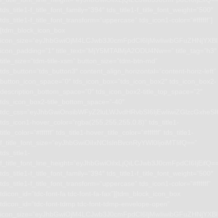
tds_title1-f_title_font_family=”394″ tds_title1-f_title_font_weight=”500″
tds_title1-f_title_font_transform=”uppercase” tds_icon1-color=”#ffffff”]
[tdm_block_icon_box
icon_size=”eyJhbGwiOjM4LCJwb3J0cmFpdCI6IjMwIiwibGFuZHNjYXBlI
icon_padding=”1″ title_text=”MjY5MTAlMjA2ODU4Nw==” title_tag=”h3″
title_size=”tdm-title-xsm” button_size=”tdm-btn-md”
tds_button=”tds_button3″ content_align_horizontal=”content-horiz-left”
button_icon_space=”0″ tds_icon_box=”tds_icon_box2″ tds_icon_box2-
description_bottom_space=”0″ tds_icon_box2-title_top_space=”2″
tds_icon_box2-title_bottom_space=”-40″
tdc_css=”eyJhbGwiOnsibWFyZ2luLWJvdHRvbSI6IjEwIiwiZGlzcGxhe
tds_icon1-hover_color=”rgba(255,255,255,0.8)” tds_title1-
title_color=”#ffffff” tds_title1-hover_title_color=”#ffffff” tds_title1-
f_title_font_size=”eyJhbGwiOiIxNCIsInBvcnRyYWl0IjoiMTIifQ==”
tds_title1-
f_title_font_line_height=”eyJhbGwiOiIxLjQiLCJwb3J0cmFpdCI6IjEifQ=
tds_title1-f_title_font_family=”394″ tds_title1-f_title_font_weight=”500″
tds_title1-f_title_font_transform=”uppercase” tds_icon1-color=”#ffffff”
tdicon_id=”tdc-font-fa tdc-font-fa-fax”][tdm_block_icon_box
tdicon_id=”tdc-font-tdmp tdc-font-tdmp-envelope-open”
icon_size=”eyJhbGwiOjM4LCJwb3J0cmFpdCI6IjMwIiwibGFuZHNjYXBlI