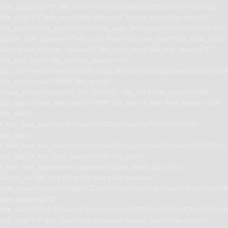
icon_padding=”1″ title_text=”aW5mbyU0MGFpZ2lhbGVpYTI0Lmdy”
title_tag=”h3″ title_size=”tdm-title-xsm” button_size=”tdm-btn-md”
tds_button=”tds_button3″ content_align_horizontal=”content-horiz-left”
button_icon_space=”0″ tds_icon_box=”tds_icon_box2″ tds_icon_box2-
description_bottom_space=”0″ tds_icon_box2-title_top_space=”2″
tds_icon_box2-title_bottom_space=”-40″
tdc_css=”eyJhbGwiOnsibWFyZ2luLWJvdHRvbSI6IjEwIiwiZGlzcGxhe
tds_icon1-color=”#ffffff” tds_icon1-
hover_color=”rgba(255,255,255,0.8)” tds_title1-title_color=”#ffffff”
tds_title1-hover_title_color=”#ffffff” tds_title1-f_title_font_family=”394″
tds_title1-
f_title_font_size=”eyJhbGwiOiIxNCIsInBvcnRyYWl0IjoiMTIifQ==”
tds_title1-
f_title_font_line_height=”eyJhbGwiOiIxLjQiLCJwb3J0cmFpdCI6IjEifQ=
tds_title1-f_title_font_weight=”500″ tds_title1-
f_title_font_transform=”uppercase”][tdm_block_icon_box
tdicon_id=”tdc-font-tdmp tdc-font-tdmp-location”
icon_size=”eyJhbGwiOjM4LCJwb3J0cmFpdCI6IjMwIiwibGFuZHNjYXBlI
icon_padding=”1″
title_text=”JUNFJTkxJUNFJUI4LiUyMCVDRSVBNiVDRSVCMSVD
title_tag=”h3″ title_size=”tdm-title-xsm” button_size=”tdm-btn-md”