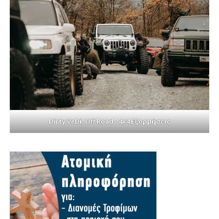
Dirty VeDi, Off Road - 4x4 Εξορμήσεις