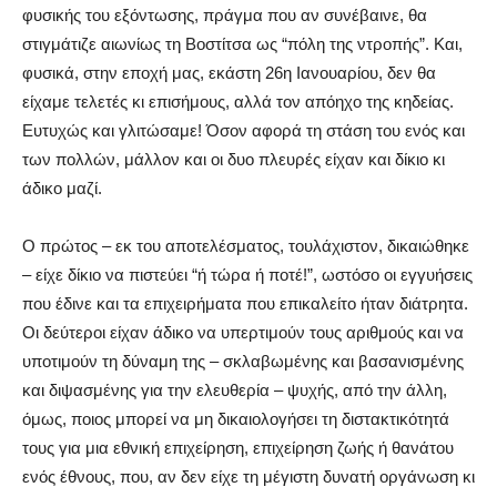
φυσικής του εξόντωσης, πράγμα που αν συνέβαινε, θα
στιγμάτιζε αιωνίως τη Βοστίτσα ως “πόλη της ντροπής”. Και,
φυσικά, στην εποχή μας, εκάστη 26η Ιανουαρίου, δεν θα
είχαμε τελετές κι επισήμους, αλλά τον απόηχο της κηδείας.
Ευτυχώς και γλιτώσαμε! Όσον αφορά τη στάση του ενός και
των πολλών, μάλλον και οι δυο πλευρές είχαν και δίκιο κι
άδικο μαζί.
Ο πρώτος – εκ του αποτελέσματος, τουλάχιστον, δικαιώθηκε
– είχε δίκιο να πιστεύει “ή τώρα ή ποτέ!”, ωστόσο οι εγγυήσεις
που έδινε και τα επιχειρήματα που επικαλείτο ήταν διάτρητα.
Οι δεύτεροι είχαν άδικο να υπερτιμούν τους αριθμούς και να
υποτιμούν τη δύναμη της – σκλαβωμένης και βασανισμένης
και διψασμένης για την ελευθερία – ψυχής, από την άλλη,
όμως, ποιος μπορεί να μη δικαιολογήσει τη διστακτικότητά
τους για μια εθνική επιχείρηση, επιχείρηση ζωής ή θανάτου
ενός έθνους, που, αν δεν είχε τη μέγιστη δυνατή οργάνωση κι