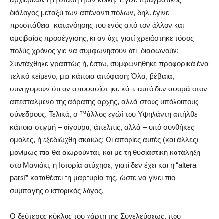
διάλογος μεταξύ των απέναντι πόλων, δηλ. έγινε
προσπάθεια
κατανόησης του ενός από τον άλλον και
αμοιβαίας προσέγγισης, κι αν όχι, γιατί χρειάστηκε τόσος
πολύς χρόνος για να συμφωνήσουν ότι διαφωνούν;
Συντάχθηκε γραπτώς ή, έστω, συμφωνήθηκε προφορικά ένα
τελικό κείμενο, μια κάποια απόφαση; Όλα, βέβαια,
συνηγορούν ότι αν αποφασίστηκε κάτι, αυτό δεν αφορά στον
απεσταλμένο της αόρατης αρχής, αλλά στους υπόλοιπους
σύνεδρους. Τελικά, ο ™άλλος εγώî του Υψηλάντη απήλθε
κάποια στιγμή – σίγουρα, άπελπις, αλλά – υπό συνθήκες
ομαλές, ή εξεδιώχθη σκαιώς; Οι απορίες αυτές (και άλλες)
μονίμως πια θα αιωρούνται, και με τη θυσιαστική κατάληξη
στο Μανιάκι, η Ιστορία ατύχησε, γιατί δεν έχει και η “altera
parsî” καταθέσει τη μαρτυρία της, ώστε να γίνει πιο
συμπαγής ο ιστορικός λόγος.
Ο δεύτερος κύκλος του χάρτη της Συνελεύσεως, που