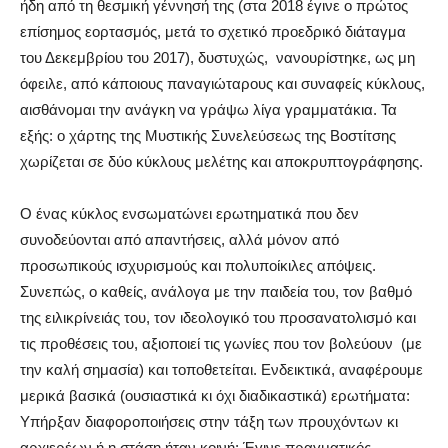
ήδη από τη θεσμική γέννησή της (στα 2018 έγινε ο πρώτος
επίσημος εορτασμός, μετά το σχετικό προεδρικό διάταγμα
του Δεκεμβρίου του 2017), δυστυχώς,
νανουρίστηκε, ως μη
όφειλε, από κάποιους παναγιώταρους και συναφείς κύκλους,
αισθάνομαι την ανάγκη να γράψω λίγα γραμματάκια. Τα
εξής: ο χάρτης της Μυστικής Συνελεύσεως της Βοστίτσης
χωρίζεται σε δύο κύκλους μελέτης και αποκρυπτογράφησης.
Ο ένας κύκλος ενσωματώνει ερωτηματικά που δεν
συνοδεύονται από απαντήσεις, αλλά μόνον από
προσωπικούς ισχυρισμούς και πολυποίκιλες απόψεις.
Συνεπώς, ο καθείς, ανάλογα με την παιδεία του, τον βαθμό
της ειλικρίνειάς του, τον ιδεολογικό του προσανατολισμό και
τις προθέσεις του, αξιοποιεί τις γωνίες που τον βολεύουν
(με
την καλή σημασία) και τοποθετείται. Ενδεικτικά, αναφέρουμε
μερικά βασικά (ουσιαστικά κι όχι διαδικαστικά) ερωτήματα:
Υπήρξαν διαφοροποιήσεις στην τάξη των προυχόντων κι
αρχιερέων ή η στάση ήταν κοινή; Έγινε πραγματικός