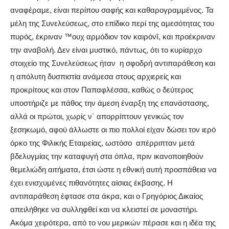
αναφέραμε, είναι περίπου σαφής και καθαρογραμμένος. Τα
μέλη της Συνελεύσεως, στο επίδικο περί της αμεσότητας του
πυρός, έκριναν ™ουχ αρμόδιον τον καιρόνî, και προέκριναν
την αναβολή. Δεν είναι μυστικό, πάντως, ότι το κυρίαρχο
στοιχείο της Συνελεύσεως ήταν
η σφοδρή αντιπαράθεση και
η απόλυτη δυσπιστία ανάμεσα στους αρχιερείς και
προκρίτους και στον Παπαφλέσσα, καθώς ο δεύτερος
υποστήριζε με πάθος την άμεση έναρξη της επανάστασης,
αλλά οι πρώτοι, χωρίς ν΄ απορρίπτουν γενικώς τον
ξεσηκωμό, αφού άλλωστε οι πιο πολλοί είχαν δώσει τον ιερό
όρκο της Φιλικής Εταιρείας, ωστόσο
απέρριπταν μετά
βδελυγμίας την καταφυγή στα όπλα, πριν ικανοποιηθούν
θεμελιώδη αιτήματα, έτσι ώστε η εθνική αυτή προσπάθεια να
έχει ενισχυμένες πιθανότητες αίσιας έκβασης. Η
αντιπαράθεση έφτασε στα άκρα, και ο Γρηγόριος Δικαίος
απειλήθηκε να συλληφθεί και να κλειστεί σε μοναστήρι.
Ακόμα χειρότερα, από το νου μερικών πέρασε και η ιδέα της