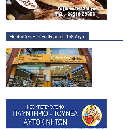
ElectroGen – Ρήγα Φεραίου 158 Αίγιο