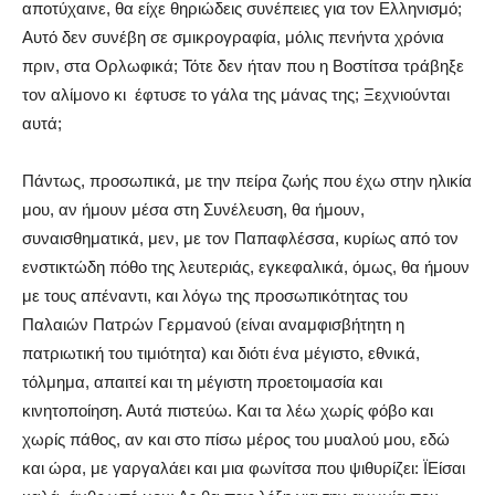
αποτύχαινε, θα είχε θηριώδεις συνέπειες για τον Ελληνισμό;
Αυτό δεν συνέβη σε σμικρογραφία, μόλις πενήντα χρόνια
πριν, στα Ορλωφικά; Τότε δεν ήταν που η Βοστίτσα τράβηξε
τον αλίμονο κι
έφτυσε το γάλα της μάνας της; Ξεχνιούνται
αυτά;
Πάντως, προσωπικά, με την πείρα ζωής που έχω στην ηλικία
μου, αν ήμουν μέσα στη Συνέλευση, θα ήμουν,
συναισθηματικά, μεν, με τον Παπαφλέσσα, κυρίως από τον
ενστικτώδη πόθο της λευτεριάς, εγκεφαλικά, όμως, θα ήμουν
με τους απέναντι, και λόγω της προσωπικότητας του
Παλαιών Πατρών Γερμανού (είναι αναμφισβήτητη η
πατριωτική του τιμιότητα) και διότι ένα μέγιστο, εθνικά,
τόλμημα, απαιτεί και τη μέγιστη προετοιμασία και
κινητοποίηση. Αυτά πιστεύω. Και τα λέω χωρίς φόβο και
χωρίς πάθος, αν και στο πίσω μέρος του μυαλού μου, εδώ
και ώρα, με γαργαλάει και μια φωνίτσα που ψιθυρίζει: ΪΕίσαι