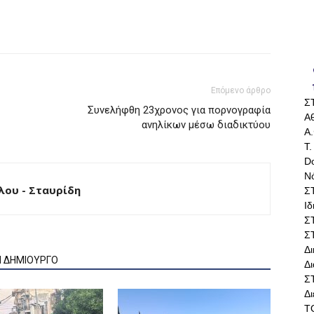
Επόμενο άρθρο
Σ
Συνελήφθη 23χρονος για πορνογραφία
Αθ
ανηλίκων μέσω διαδικτύου
Α.
Τ.
Do
Ν
ου - Σταυρίδη
Σ
Ι
Σ
Σ
Δ
Ν ΔΗΜΙΟΥΡΓΟ
Δι
Σ
Δ
Τ