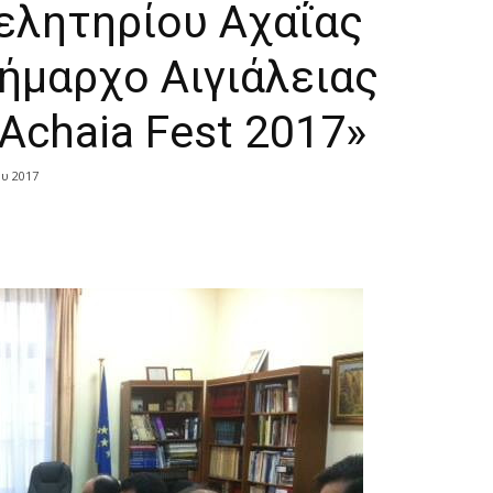
μελητηρίου Αχαΐας
ήμαρχο Αιγιάλειας
«Αchaia Fest 2017»
υ 2017