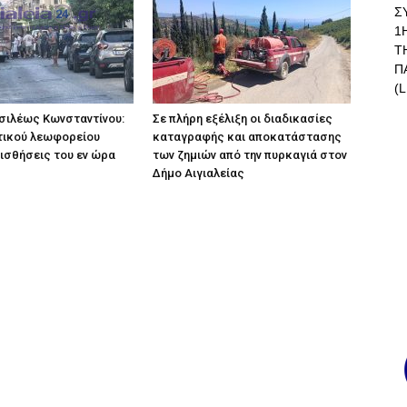
Σ
1
Τ
Π
(L
σιλέως Κωνσταντίνου:
Σε πλήρη εξέλιξη οι διαδικασίες
τικού λεωφορείου
καταγραφής και αποκατάστασης
αισθήσεις του εν ώρα
των ζημιών από την πυρκαγιά στον
Δήμο Αιγιαλείας