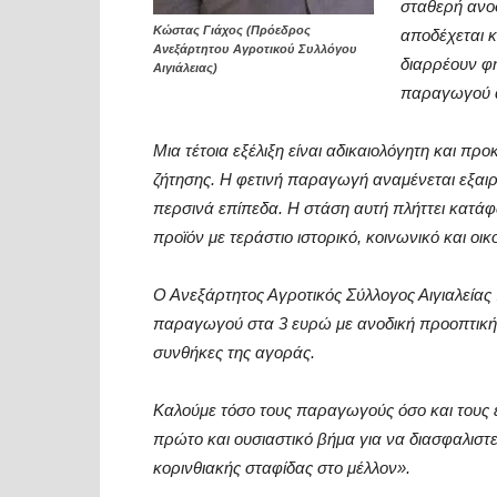
σταθερή ανοδ
Kώστας Γιάχος (Πρόεδρος
αποδέχεται κ
Ανεξάρτητου Αγροτικού Συλλόγου
διαρρέουν φή
Αιγιάλειας)
παραγωγού ακ
Μια τέτοια εξέλιξη είναι αδικαιολόγητη και πρ
ζήτησης. Η φετινή παραγωγή αναμένεται εξαιρ
περσινά επίπεδα. Η στάση αυτή πλήττει κατάφ
προϊόν με τεράστιο ιστορικό, κοινωνικό και οι
Ο Ανεξάρτητος Αγροτικός Σύλλογος Αιγιαλείας 
παραγωγού στα 3 ευρώ με ανοδική προοπτική, 
συνθήκες της αγοράς.
Καλούμε τόσο τους παραγωγούς όσο και τους ε
πρώτο και ουσιαστικό βήμα για να διασφαλιστεί
κορινθιακής σταφίδας στο μέλλον».