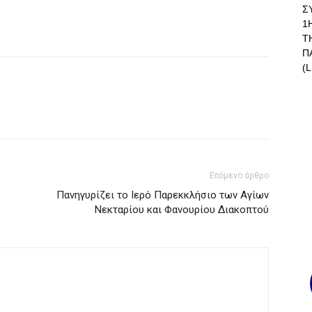
Σ
1
Τ
Π
(L
Επόμενο άρθρο
Πανηγυρίζει το Ιερό Παρεκκλήσιο των Αγίων
Νεκταρίου και Φανουρίου Διακοπτού