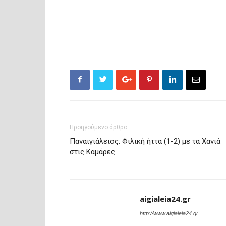
Προηγούμενο άρθρο
Παναιγιάλειος: Φιλική ήττα (1-2) με τα Χανιά
στις Καμάρες
aigialeia24.gr
http://www.aigialeia24.gr