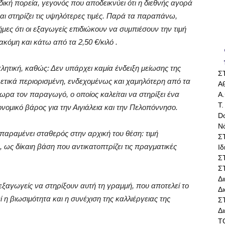
ική πορεία, γεγονός που αποδεικνύει ότι η διεθνής αγορά
αι στηρίζει τις υψηλότερες τιμές. Παρά τα παραπάνω,
μες ότι οι εξαγωγείς επιδιώκουν να συμπιέσουν την τιμή
όμη και κάτω από τα 2,50 €/κιλό .
οκλητική, καθώς: Δεν υπάρχει καμία ένδειξη μείωσης της
Σ
ετικά περιορισμένη, ενδεχομένως και χαμηλότερη από τα
Αθ
ωρα τον παραγωγό, ο οποίος καλείται να στηρίξει ένα
Α.
Τ.
κονομικό βάρος για την Αιγιάλεια και την Πελοπόννησο.
Do
Ν
παραμένει σταθερός στην αρχική του θέση: τιμή
Σ
ως δίκαιη βάση που αντικατοπτρίζει τις πραγματικές
Ι
Σ
Σ
Δ
ξαγωγείς να στηρίξουν αυτή τη γραμμή, που αποτελεί το
Δι
 η βιωσιμότητα και η συνέχιση της καλλιέργειας της
Σ
Δ
Τ