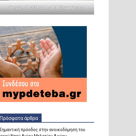
Dirty VeDi, Off Road - 4x4 Εξορμήσεις
Πρόσφατα άρθρα
Σημαντική πρόοδος στην ανοικοδόμηση του