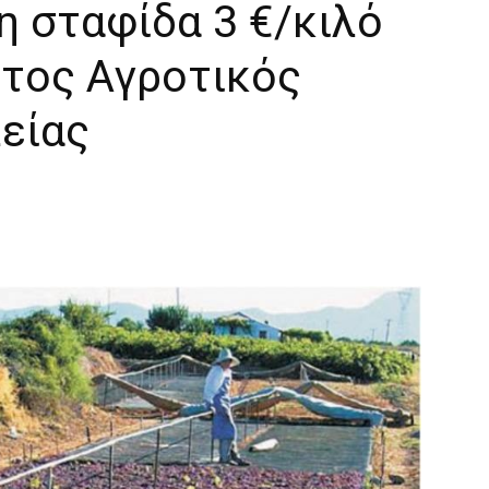
τη σταφίδα 3 €/κιλό
ητος Αγροτικός
είας