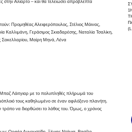
λες στην Αλίαρτο – και θα τελειώσει απρόβλεπτα
Σ
1
Τ
Π
τούν:
Προμηθέας Αλειφερόπουλος, Στέλιος Μάινας,
(L
α Καλλιμάνη, Γεράσιμος Σκιαδαρέσης, Ναταλία Τσαλίκη,
ς Σακελλαρίου, Μαίρη Μηνά, Λένα
η Μπαζ Λάιτγιαρ με το πολυπληθές πλήρωμά του
ημόπλοιό τους καθηλωμένο σε έναν αφιλόξενο πλανήτη.
 τρόπο να διορθώσει το λάθος του. Όμως, ο χρόνος
των: Ορφέα Αυγουστίδη, Ξένιας Ντάνια, Βασίλη