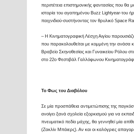
περιπέτεια επιστημονικής φαντασίας που θα μ
ιστορία του αγαπημένου Buzz Lightyear-του 
παιχνιδιού-συστήνοντας τον θρυλικό Space Ran
– Η Κινηματογραφική Λέσχη Αιγίου παρουσιάζε
που παρακολουθείται με κομμένη την ανάσα κα
Βραβείο Σκηνοθεσίας και Γυναικείου Ρόλου στ
στο 22ο Φεστιβάλ Γαλλόφωνου Κινηματογράφ
Το Φως του Διαβόλου
Σε μία προσπάθεια αντιμετώπισης της παγκόσ
ανοίγει ξανά σχολεία εξορκισμού για να εκπαιδ
πνευματικό πεδίο μάχης, θα γεννηθεί μία απίθ
(Ζακλίν Μπάιερς). Αν και οι καλόγριες απαγορ