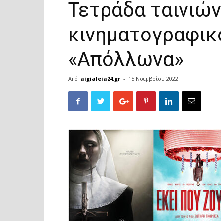
Τετράδα ταινιών
κινηματογραφικ
«Απόλλωνα»
Από
aigialeia24.gr
-
15 Νοεμβρίου 2022