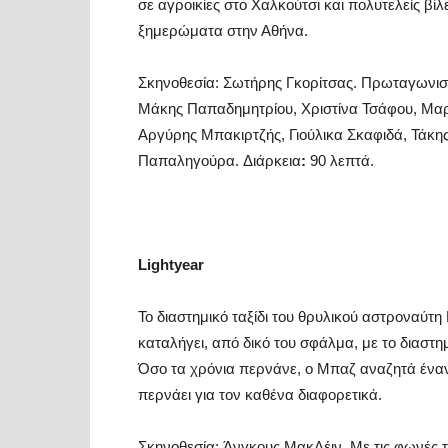
σε αγροικίες στο Χαλκούτσι και πολυτελείς βί
ξημερώματα στην Αθήνα.
Σκηνοθεσία: Σωτήρης Γκορίτσας. Πρωταγωνισ
Μάκης Παπαδημητρίου, Χριστίνα Τσάφου, Μαρί
Αργύρης Μπακιρτζής, Γιούλικα Σκαφιδά, Τάκη
Παπαληγούρα. Διάρκεια
:
90 λεπτά.
Lightyear
Το διαστημικό ταξίδι του θρυλικού αστροναύτ
καταλήγει, από δικό του σφάλμα, με το διαστ
Όσο τα χρόνια περνάνε, ο Μπαζ αναζητά έναν
περνάει για τον καθένα διαφορετικά.
Σκηνοθεσία: Άνγκους ΜακΛέιν. Με τις φωνές 