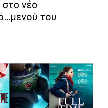
 στο νέο
ό…μενού του