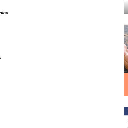
ρίου
υ