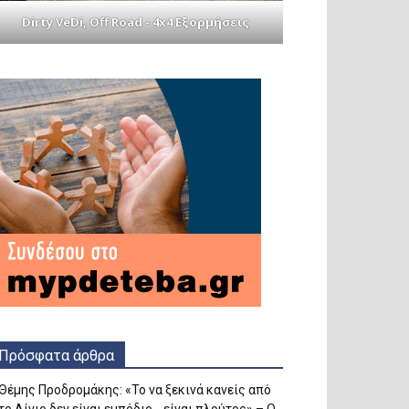
Dirty VeDi, Off Road - 4x4 Εξορμήσεις
Πρόσφατα άρθρα
Θέμης Προδρομάκης: «Το να ξεκινά κανείς από