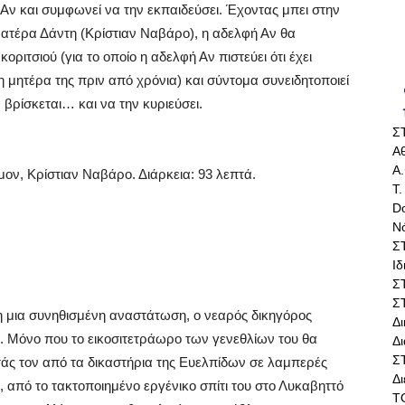
Αν και συμφωνεί να την εκπαιδεύσει. Έχοντας μπει στην
ατέρα Δάντη (Κρίστιαν Ναβάρο), η αδελφή Αν θα
ριτσιού (για το οποίο η αδελφή Αν πιστεύει ότι έχει
τη μητέρα της πριν από χρόνια) και σύντομα συνειδητοποιεί
να βρίσκεται… και να την κυριεύσει.
Σ
Αθ
Α.
ον, Κρίστιαν Ναβάρο. Διάρκεια:
93 λεπτά.
Τ.
Do
Ν
Σ
Ι
Σ
Σ
η μια συνηθισμένη αναστάτωση, ο νεαρός δικηγόρος
Δ
υ. Μόνο που το εικοσιτετράωρο των γενεθλίων του θα
Δι
Σ
άς τον από τα δικαστήρια της Ευελπίδων σε λαμπερές
Δ
ύ, από το τακτοποιημένο εργένικο σπίτι του στο Λυκαβηττό
Τ