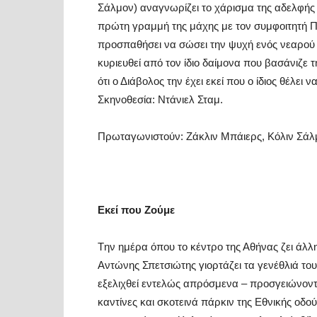
Σάλμον) αναγνωρίζει το χάρισμα της αδελφής 
πρώτη γραμμή της μάχης με τον συμφοιτητή Π
προσπαθήσει να σώσει την ψυχή ενός νεαρού κο
κυριευθεί από τον ίδιο δαίμονα που βασάνιζε 
ότι ο Διάβολος την έχει εκεί που ο ίδιος θέλει 
Σκηνοθεσία: Ντάνιελ Σταμ.
Πρωταγωνιστούν: Ζάκλιν Μπάιερς, Κόλιν Σάλμ
Εκεί που Ζούμε
Tην ημέρα όπου το κέντρο της Αθήνας ζει άλλ
Αντώνης Σπετσιώτης γιορτάζει τα γενέθλιά το
εξελιχθεί εντελώς απρόσμενα – προσγειώνοντ
καντίνες και σκοτεινά πάρκιν της Εθνικής οδο