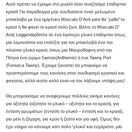
Αυτό πρέπει να έχουμε στο μυαλό όταν αναζητάμε επιδόρπιο
κρασί! Για παράδειγμα μην συνδυάσετε έναν μελωμένο
μπακλαβά με ένα ημίγλυκο Moscato D’Asti γιατί θα ‘χαθεί’ το
κρασί ή θα φανεί το κρασί πολύ ξινό. Βάλτε το Moscato D’
Asti( Leggenda)δίπλα σε ένα λιγότερο γλυκό επιδόρπιο όπως
μία λεμονόπιτα και επιλέξτε για τον μπακλαβά ένα πιο
πλούσιο γλυκό κρασί, όπως μια Μαυροδάφνη από την
Πάτρα ένα ώριμο Samos(Anthemis) ή ένα Tawny Port
(Fonseca Tawny). Έχουμε ξαναπεί ότι μπορούμε να
προσπεράσουμε τους κανόνες στον συνδυασμό κρασιού και
φαγητού, αλλά αυτόν καλό είναι να τον λάβουμε υπόψη μας!
Θα μπορούσαμε να αναφέρουμε πολλούς ακόμα κανόνες
για οξύτητα (οξύτητα το γλυκό – οξύτητα και το κρασί), για
ένταση αρωμάτων (ένταση το γλυκό – ένταση και το κρασί),
για μέλι ή ζάχαρη, για κρύο ή ζεστό και για υφή. Όμως δεν
έχει νόημα να κάνουμε κάτι πολύ ‘γλυκό’ και ευχάριστο, μία