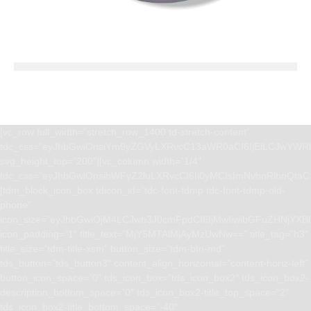
[vc_row full_width=”stretch_row_1400 td-stretch-content”
tdc_css=”eyJhbGwiOnsiYm9yZGVyLXRvcC13aWR0aCI6IjEiLCJwYWRk
svg_height_top=”200″][vc_column width=”1/4″
tdc_css=”eyJhbGwiOnsibWFyZ2luLXRvcCI6Ii0yMCIsImNvbnRlbnQta
[tdm_block_icon_box tdicon_id=”tdc-font-tdmp tdc-font-tdmp-old-
phone”
icon_size=”eyJhbGwiOjM4LCJwb3J0cmFpdCI6IjMwIiwibGFuZHNjYXBlI
icon_padding=”1″ title_text=”MjY5MTAlMjAyMzUwNw==” title_tag=”h3″
title_size=”tdm-title-xsm” button_size=”tdm-btn-md”
tds_button=”tds_button3″ content_align_horizontal=”content-horiz-left”
button_icon_space=”0″ tds_icon_box=”tds_icon_box2″ tds_icon_box2-
description_bottom_space=”0″ tds_icon_box2-title_top_space=”2″
tds_icon_box2-title_bottom_space=”-40″