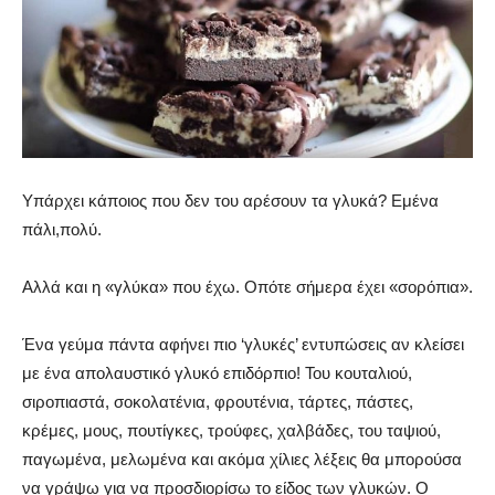
Υπάρχει κάποιος που δεν του αρέσουν τα γλυκά? Εμένα
πάλι,πολύ.
Αλλά και η «γλύκα» που έχω. Οπότε σήμερα έχει «σορόπια».
Ένα γεύμα πάντα αφήνει πιο ‘γλυκές’ εντυπώσεις αν κλείσει
με ένα απολαυστικό γλυκό επιδόρπιο! Του κουταλιού,
σιροπιαστά, σοκολατένια, φρουτένια, τάρτες, πάστες,
κρέμες, μους, πουτίγκες, τρούφες, χαλβάδες, του ταψιού,
παγωμένα, μελωμένα και ακόμα χίλιες λέξεις θα μπορούσα
να γράψω για να προσδιορίσω το είδος των γλυκών. Ο