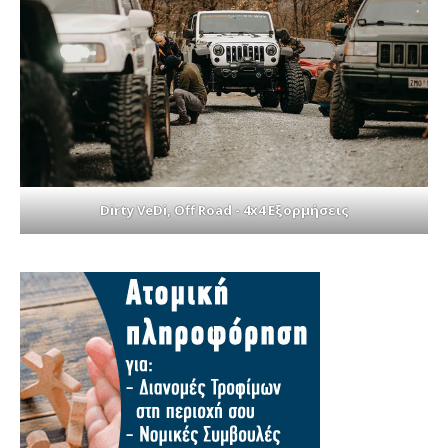
Dirty VeDi, Off Road - 4x4 Εξορμήσεις