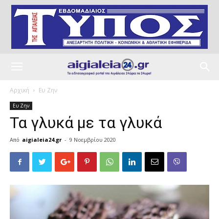
Αρχική
Ευ Ζην
Ευ Ζην
Τα γλυκά με τα γλυκά
Από
aigialeia24.gr
-
9 Νοεμβρίου 2020