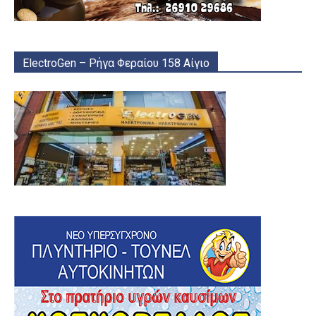
ElectroGen – Ρήγα Φεραίου 158 Αίγιο