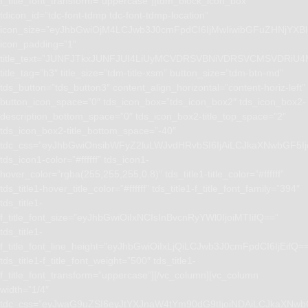
f_title_font_transform=”uppercase”][tdm_block_icon_box
tdicon_id=”tdc-font-tdmp tdc-font-tdmp-location”
icon_size=”eyJhbGwiOjM4LCJwb3J0cmFpdCI6IjMwIiwibGFuZHNjYXBlI
icon_padding=”1″
title_text=”JUNFJTkxJUNFJUI4LiUyMCVDRSVBNiVDRSVCMSVD
title_tag=”h3″ title_size=”tdm-title-xsm” button_size=”tdm-btn-md”
tds_button=”tds_button3″ content_align_horizontal=”content-horiz-left”
button_icon_space=”0″ tds_icon_box=”tds_icon_box2″ tds_icon_box2-
description_bottom_space=”0″ tds_icon_box2-title_top_space=”2″
tds_icon_box2-title_bottom_space=”-40″
tdc_css=”eyJhbGwiOnsibWFyZ2luLWJvdHRvbSI6IjAiLCJkaXNwbGF5I
tds_icon1-color=”#ffffff” tds_icon1-
hover_color=”rgba(255,255,255,0.8)” tds_title1-title_color=”#ffffff”
tds_title1-hover_title_color=”#ffffff” tds_title1-f_title_font_family=”394″
tds_title1-
f_title_font_size=”eyJhbGwiOiIxNCIsInBvcnRyYWl0IjoiMTIifQ==”
tds_title1-
f_title_font_line_height=”eyJhbGwiOiIxLjQiLCJwb3J0cmFpdCI6IjEifQ=
tds_title1-f_title_font_weight=”500″ tds_title1-
f_title_font_transform=”uppercase”][/vc_column][vc_column
width=”1/4″
tdc_css=”eyJwaG9uZSI6eyJtYXJnaW4tYm90dG9tIjoiNDAiLCJkaXNwb