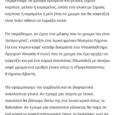
περιμένουμε να βρούμε αρώματα και γεύσεις ξηρών
καρπών, μελιού ή καραμέλας, οπότε ένα γλυκό με ξηρούς
καρπούς ή καραμέλα ή μέλι (που το χρώμα του θα καφετίζει)
είναι πολύ πιθανό να ταιριάξει καλά.
Για παράδειγμα, αν έχετε ένα μιλφέιγ που το χρώμα του είναι
‘άσπρο-μπεζ’, επιλέξτε ένα λευκό φρέσκο Μοσχάτο Λήμνου.
Για ένα ‘κίτρινο-καφέ’ καταΐφι δοκιμάστε ένα Vinsanto(Κτήμα
Αργυρού Vinsanto 4 ετών) που το χρώμα του έχει αρχίζει να
καφετίζει και για ένα κορμό σοκολάτας (Μωσαϊκό) με σκούρο
καφέ χρώμα ένα ερυθρό γλυκό όπως η «Πριγκίπισσα»του
Κτήματος Αβαντίς.
Θα εφαρμόσουμε την συμβουλή και σε διαφορετικά
σοκολατένια γλυκά. Αν έχουμε μία τούρτα με λευκή
σοκολάτα θα βάλουμε δίπλα της ένα λευκό κρασί όπως το
Belvedere. Αν έχουμε μια σοκολατίνα γάλακτος θα πάμε σε
ένα κρασί με καφετί αποχρώσεις όπως το Ιουλιάτικο, ενώ αν