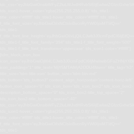
tdc_css=”eyJhbGwiOnsibWFyZ2luLWJvdHRvbSI6IjEwIiwiZGlzcGxhe
tds_icon1-hover_color=”rgba(255,255,255,0.8)” tds_title1-
title_color=”#ffffff” tds_title1-hover_title_color=”#ffffff” tds_title1-
f_title_font_size=”eyJhbGwiOiIxNCIsInBvcnRyYWl0IjoiMTIifQ==”
tds_title1-
f_title_font_line_height=”eyJhbGwiOiIxLjQiLCJwb3J0cmFpdCI6IjEifQ=
tds_title1-f_title_font_family=”394″ tds_title1-f_title_font_weight=”500″
tds_title1-f_title_font_transform=”uppercase” tds_icon1-color=”#ffffff”]
[tdm_block_icon_box
icon_size=”eyJhbGwiOjM4LCJwb3J0cmFpdCI6IjMwIiwibGFuZHNjYXBlI
icon_padding=”1″ title_text=”MjY5MTAlMjA2ODU4Nw==” title_tag=”h3″
title_size=”tdm-title-xsm” button_size=”tdm-btn-md”
tds_button=”tds_button3″ content_align_horizontal=”content-horiz-left”
button_icon_space=”0″ tds_icon_box=”tds_icon_box2″ tds_icon_box2-
description_bottom_space=”0″ tds_icon_box2-title_top_space=”2″
tds_icon_box2-title_bottom_space=”-40″
tdc_css=”eyJhbGwiOnsibWFyZ2luLWJvdHRvbSI6IjEwIiwiZGlzcGxhe
tds_icon1-hover_color=”rgba(255,255,255,0.8)” tds_title1-
title_color=”#ffffff” tds_title1-hover_title_color=”#ffffff” tds_title1-
f_title_font_size=”eyJhbGwiOiIxNCIsInBvcnRyYWl0IjoiMTIifQ==”
tds_title1-