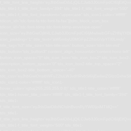
f_title_font_line_height=”eyJhbGwiOiIxLjQiLCJwb3J0cmFpdCI6IjEifQ=
tds_title1-f_title_font_family=”394″ tds_title1-f_title_font_weight=”500″
tds_title1-f_title_font_transform=”uppercase” tds_icon1-color=”#ffffff”
tdicon_id=”tdc-font-fa tdc-font-fa-fax”][tdm_block_icon_box
tdicon_id=”tdc-font-tdmp tdc-font-tdmp-envelope-open”
icon_size=”eyJhbGwiOjM4LCJwb3J0cmFpdCI6IjMwIiwibGFuZHNjYXBlI
icon_padding=”1″ title_text=”aW5mbyU0MGFpZ2lhbGVpYTI0Lmdy”
title_tag=”h3″ title_size=”tdm-title-xsm” button_size=”tdm-btn-md”
tds_button=”tds_button3″ content_align_horizontal=”content-horiz-left”
button_icon_space=”0″ tds_icon_box=”tds_icon_box2″ tds_icon_box2-
description_bottom_space=”0″ tds_icon_box2-title_top_space=”2″
tds_icon_box2-title_bottom_space=”-40″
tdc_css=”eyJhbGwiOnsibWFyZ2luLWJvdHRvbSI6IjEwIiwiZGlzcGxhe
tds_icon1-color=”#ffffff” tds_icon1-
hover_color=”rgba(255,255,255,0.8)” tds_title1-title_color=”#ffffff”
tds_title1-hover_title_color=”#ffffff” tds_title1-f_title_font_family=”394″
tds_title1-
f_title_font_size=”eyJhbGwiOiIxNCIsInBvcnRyYWl0IjoiMTIifQ==”
tds_title1-
f_title_font_line_height=”eyJhbGwiOiIxLjQiLCJwb3J0cmFpdCI6IjEifQ=
tds_title1-f_title_font_weight=”500″ tds_title1-