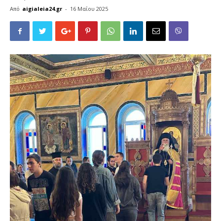
Από
aigialeia24.gr
-
16 Μαΐου 2025