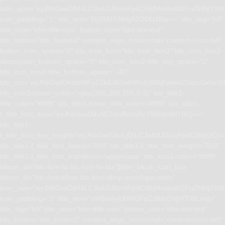
icon_size=”eyJhbGwiOjM4LCJwb3J0cmFpdCI6IjMwIiwibGFuZHNjYXBlI
icon_padding=”1″ title_text=”MjY5MTAlMjA2ODU4Nw==” title_tag=”h3″
title_size=”tdm-title-xsm” button_size=”tdm-btn-md”
tds_button=”tds_button3″ content_align_horizontal=”content-horiz-left”
button_icon_space=”0″ tds_icon_box=”tds_icon_box2″ tds_icon_box2-
description_bottom_space=”0″ tds_icon_box2-title_top_space=”2″
tds_icon_box2-title_bottom_space=”-40″
tdc_css=”eyJhbGwiOnsibWFyZ2luLWJvdHRvbSI6IjEwIiwiZGlzcGxhe
tds_icon1-hover_color=”rgba(255,255,255,0.8)” tds_title1-
title_color=”#ffffff” tds_title1-hover_title_color=”#ffffff” tds_title1-
f_title_font_size=”eyJhbGwiOiIxNCIsInBvcnRyYWl0IjoiMTIifQ==”
tds_title1-
f_title_font_line_height=”eyJhbGwiOiIxLjQiLCJwb3J0cmFpdCI6IjEifQ=
tds_title1-f_title_font_family=”394″ tds_title1-f_title_font_weight=”500″
tds_title1-f_title_font_transform=”uppercase” tds_icon1-color=”#ffffff”
tdicon_id=”tdc-font-fa tdc-font-fa-fax”][tdm_block_icon_box
tdicon_id=”tdc-font-tdmp tdc-font-tdmp-envelope-open”
icon_size=”eyJhbGwiOjM4LCJwb3J0cmFpdCI6IjMwIiwibGFuZHNjYXBlI
icon_padding=”1″ title_text=”aW5mbyU0MGFpZ2lhbGVpYTI0Lmdy”
title_tag=”h3″ title_size=”tdm-title-xsm” button_size=”tdm-btn-md”
tds_button=”tds_button3″ content_align_horizontal=”content-horiz-left”