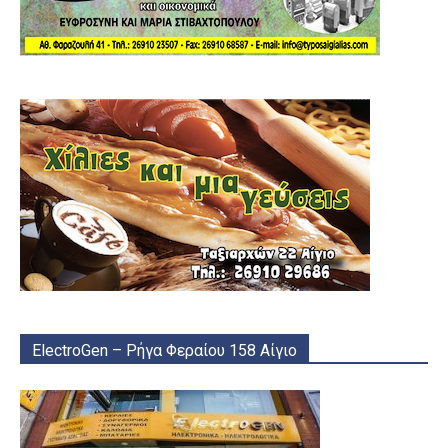
ElectroGen – Ρήγα Φεραίου 158 Αίγιο