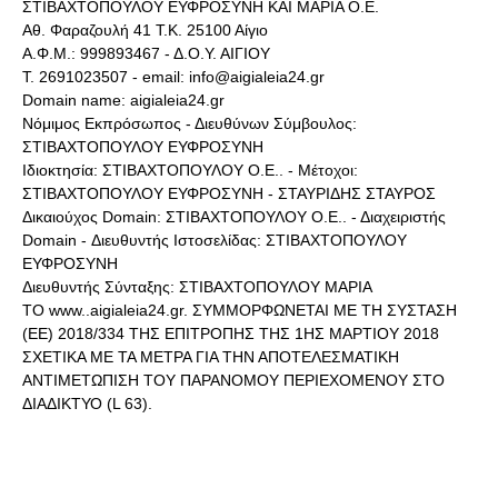
ΣΤΙΒΑΧΤΟΠΟΥΛΟΥ ΕΥΦΡΟΣΥΝΗ ΚΑΙ ΜΑΡΙΑ Ο.Ε.
Αθ. Φαραζουλή 41 Τ.Κ. 25100 Αίγιο
Α.Φ.Μ.: 999893467 - Δ.Ο.Υ. ΑΙΓΙΟΥ
Τ. 2691023507 - email: info@aigialeia24.gr
Domain name: aigialeia24.gr
Νόμιμος Εκπρόσωπος - Διευθύνων Σύμβουλος:
ΣΤΙΒΑΧΤΟΠΟΥΛΟΥ ΕΥΦΡΟΣΥΝΗ
Ιδιοκτησία: ΣΤΙΒΑΧΤΟΠΟΥΛΟΥ Ο.Ε.. - Μέτοχοι:
ΣΤΙΒΑΧΤΟΠΟΥΛΟΥ ΕΥΦΡΟΣΥΝΗ - ΣΤΑΥΡΙΔΗΣ ΣΤΑΥΡΟΣ
Δικαιούχος Domain: ΣΤΙΒΑΧΤΟΠΟΥΛΟΥ Ο.Ε.. - Διαχειριστής
Domain - Διευθυντής Ιστοσελίδας: ΣΤΙΒΑΧΤΟΠΟΥΛΟΥ
ΕΥΦΡΟΣΥΝΗ
Διευθυντής Σύνταξης: ΣΤΙΒΑΧΤΟΠΟΥΛΟΥ ΜΑΡΙΑ
ΤΟ www..aigialeia24.gr. ΣΥΜΜΟΡΦΩΝΕΤΑΙ ΜΕ ΤΗ ΣΥΣΤΑΣΗ
(ΕΕ) 2018/334 ΤΗΣ ΕΠΙΤΡΟΠΗΣ ΤΗΣ 1ΗΣ ΜΑΡΤΙΟΥ 2018
ΣΧΕΤΙΚΑ ΜΕ ΤΑ ΜΕΤΡΑ ΓΙΑ ΤΗΝ ΑΠΟΤΕΛΕΣΜΑΤΙΚΗ
ΑΝΤΙΜΕΤΩΠΙΣΗ ΤΟΥ ΠΑΡΑΝΟΜΟΥ ΠΕΡΙΕΧΟΜΕΝΟΥ ΣΤΟ
ΔΙΑΔΙΚΤΥΟ (L 63).