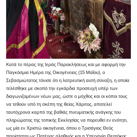
Κατά το πέρας της Ιεράς Παρακλήσεως και με αφορμή την
Παγκόσμια Ημέρα της Οικογένειας (15 Μαΐου), ο
Σεβασμιώτατος τόνισε ότι η λατρευτική αυτή σύναξη, η οποία
τελέσθηκε με σκοπό την εγκάρδια προσευχή υπέρ των
διαγωνιζομένων νέων μας, ώστε ο μόχθος και οι κόποι τους
να τεθούν υπό τη σκέπη της θείας Χάριτος, αποτελεί
ταυτόχρονα καρπό της βαθιάς πνευματικής ανάγκης του
πληρώματος της τοπικής Εκκλησίας να πορευθεί εν ενότητι,
ως μία εν Χριστώ οικογένεια, όπου ο Τρισάγιος Θεός
παρίσταται ως Πατέρας αληθινός και η Υπεραγία Θεοτόκος