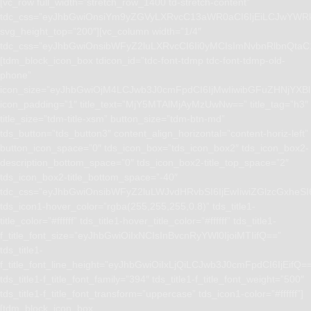
[vc_row full_width=”stretch_row_1400 td-stretch-content”
tdc_css=”eyJhbGwiOnsiYm9yZGVyLXRvcC13aWR0aCI6IjEiLCJwYWRk
svg_height_top=”200″][vc_column width=”1/4″
tdc_css=”eyJhbGwiOnsibWFyZ2luLXRvcCI6Ii0yMCIsImNvbnRlbnQta
[tdm_block_icon_box tdicon_id=”tdc-font-tdmp tdc-font-tdmp-old-
phone”
icon_size=”eyJhbGwiOjM4LCJwb3J0cmFpdCI6IjMwIiwibGFuZHNjYXBlI
icon_padding=”1″ title_text=”MjY5MTAlMjAyMzUwNw==” title_tag=”h3″
title_size=”tdm-title-xsm” button_size=”tdm-btn-md”
tds_button=”tds_button3″ content_align_horizontal=”content-horiz-left”
button_icon_space=”0″ tds_icon_box=”tds_icon_box2″ tds_icon_box2-
description_bottom_space=”0″ tds_icon_box2-title_top_space=”2″
tds_icon_box2-title_bottom_space=”-40″
tdc_css=”eyJhbGwiOnsibWFyZ2luLWJvdHRvbSI6IjEwIiwiZGlzcGxhe
tds_icon1-hover_color=”rgba(255,255,255,0.8)” tds_title1-
title_color=”#ffffff” tds_title1-hover_title_color=”#ffffff” tds_title1-
f_title_font_size=”eyJhbGwiOiIxNCIsInBvcnRyYWl0IjoiMTIifQ==”
tds_title1-
f_title_font_line_height=”eyJhbGwiOiIxLjQiLCJwb3J0cmFpdCI6IjEifQ=
tds_title1-f_title_font_family=”394″ tds_title1-f_title_font_weight=”500″
tds_title1-f_title_font_transform=”uppercase” tds_icon1-color=”#ffffff”]
[tdm_block_icon_box