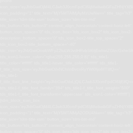
phone”
icon_size=”eyJhbGwiOjM4LCJwb3J0cmFpdCI6IjMwIiwibGFuZHNjYXBlI
icon_padding=”1″ title_text=”MjY5MTAlMjAyMzUwNw==” title_tag=”h3″
title_size=”tdm-title-xsm” button_size=”tdm-btn-md”
tds_button=”tds_button3″ content_align_horizontal=”content-horiz-left”
button_icon_space=”0″ tds_icon_box=”tds_icon_box2″ tds_icon_box2-
description_bottom_space=”0″ tds_icon_box2-title_top_space=”2″
tds_icon_box2-title_bottom_space=”-40″
tdc_css=”eyJhbGwiOnsibWFyZ2luLWJvdHRvbSI6IjEwIiwiZGlzcGxhe
tds_icon1-hover_color=”rgba(255,255,255,0.8)” tds_title1-
title_color=”#ffffff” tds_title1-hover_title_color=”#ffffff” tds_title1-
f_title_font_size=”eyJhbGwiOiIxNCIsInBvcnRyYWl0IjoiMTIifQ==”
tds_title1-
f_title_font_line_height=”eyJhbGwiOiIxLjQiLCJwb3J0cmFpdCI6IjEifQ=
tds_title1-f_title_font_family=”394″ tds_title1-f_title_font_weight=”500″
tds_title1-f_title_font_transform=”uppercase” tds_icon1-color=”#ffffff”]
[tdm_block_icon_box
icon_size=”eyJhbGwiOjM4LCJwb3J0cmFpdCI6IjMwIiwibGFuZHNjYXBlI
icon_padding=”1″ title_text=”MjY5MTAlMjA2ODU4Nw==” title_tag=”h3″
title_size=”tdm-title-xsm” button_size=”tdm-btn-md”
tds_button=”tds_button3″ content_align_horizontal=”content-horiz-left”
button_icon_space=”0″ tds_icon_box=”tds_icon_box2″ tds_icon_box2-