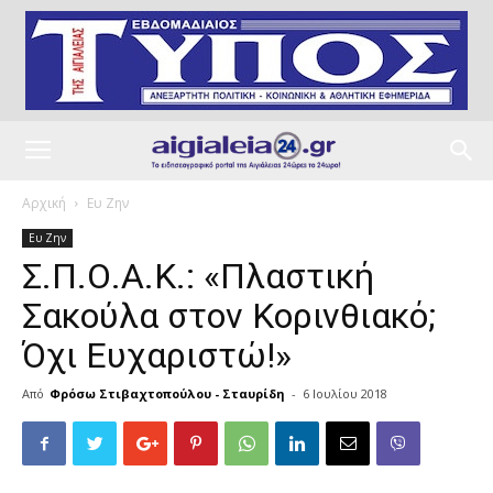
Αρχική
Ευ Ζην
Ευ Ζην
Σ.Π.Ο.Α.Κ.: «Πλαστική
Σακούλα στον Κορινθιακό;
Όχι Ευχαριστώ!»
Από
Φρόσω Στιβαχτοπούλου - Σταυρίδη
-
6 Ιουλίου 2018