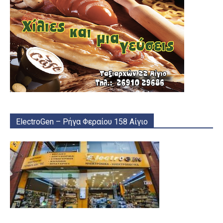
ElectroGen – Ρήγα Φεραίου 158 Αίγιο