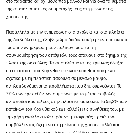
στο παράκτιο και όχι μόνο περιβάλλον και για όλα τα θέματα
της αποτελεσματικής συμμετοχής τους στη μείωση της
χρήσης της.
Παράλληλα με την ενημέρωση στα σχολεία και στα πλαίσια
της διαβούλευσης, έλαβε χώρα διαδικτυακή έρευνα με σκοπό
τόσο την ενημέρωση των πολιτών, όσο και τη
σφυγμομέτρηση των απόψεών τους απέναντι στο ζήτημα της
πλαστικής σακούλας. Τα αποτελέσματα της έρευνας έδειξαν
ότι οι κάτοικοι του Κορινθιακού είναι ευαισθητοποιημένοι
σχετικά με τη πλαστική σακούλα σε μεγάλο βαθμό,
αντιλαμβανόμενοι τα προβλήματα που δημιουργούνται. Το
77% των ερωτηθέντων συμφωνεί με το μέτρο επιβολής
ανταποδοτικού τέλους στην πλαστική σακούλα. Το 95,2% των
κατοίκων του Κορινθιακού έχει αλλάξει τις συνήθειές του, με
τη χρήση εναλλακτικών τρόπων μεταφοράς προϊόντων,
συμβάλλοντας όχι μόνο στη μείωση της χρήσης, αλλά και
στην τελική κατάργηση. Τέλος, το 77,8% έκρινε πως το