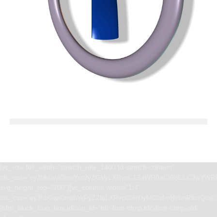
[vc_row full_width=”stretch_row_1400 td-stretch-content”
tdc_css=”eyJhbGwiOnsiYm9yZGVyLXRvcC13aWR0aCI6IjEiLCJwYWRk
svg_height_top=”200″][vc_column width=”1/4″
tdc_css=”eyJhbGwiOnsibWFyZ2luLXRvcCI6Ii0yMCIsImNvbnRlbnQta
[tdm_block_icon_box tdicon_id=”tdc-font-tdmp tdc-font-tdmp-old-