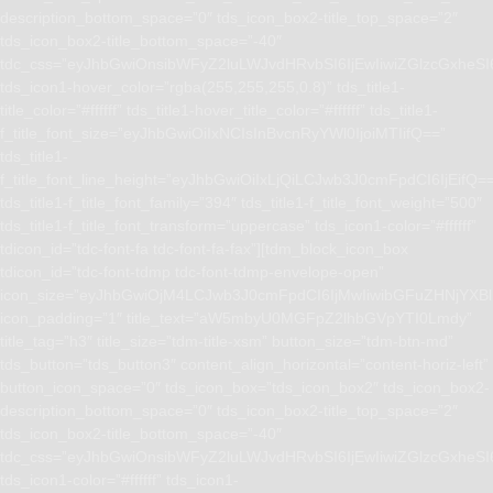
description_bottom_space=”0″ tds_icon_box2-title_top_space=”2″
tds_icon_box2-title_bottom_space=”-40″
tdc_css=”eyJhbGwiOnsibWFyZ2luLWJvdHRvbSI6IjEwIiwiZGlzcGxhe
tds_icon1-hover_color=”rgba(255,255,255,0.8)” tds_title1-
title_color=”#ffffff” tds_title1-hover_title_color=”#ffffff” tds_title1-
f_title_font_size=”eyJhbGwiOiIxNCIsInBvcnRyYWl0IjoiMTIifQ==”
tds_title1-
f_title_font_line_height=”eyJhbGwiOiIxLjQiLCJwb3J0cmFpdCI6IjEifQ=
tds_title1-f_title_font_family=”394″ tds_title1-f_title_font_weight=”500″
tds_title1-f_title_font_transform=”uppercase” tds_icon1-color=”#ffffff”
tdicon_id=”tdc-font-fa tdc-font-fa-fax”][tdm_block_icon_box
tdicon_id=”tdc-font-tdmp tdc-font-tdmp-envelope-open”
icon_size=”eyJhbGwiOjM4LCJwb3J0cmFpdCI6IjMwIiwibGFuZHNjYXBlI
icon_padding=”1″ title_text=”aW5mbyU0MGFpZ2lhbGVpYTI0Lmdy”
title_tag=”h3″ title_size=”tdm-title-xsm” button_size=”tdm-btn-md”
tds_button=”tds_button3″ content_align_horizontal=”content-horiz-left”
button_icon_space=”0″ tds_icon_box=”tds_icon_box2″ tds_icon_box2-
description_bottom_space=”0″ tds_icon_box2-title_top_space=”2″
tds_icon_box2-title_bottom_space=”-40″
tdc_css=”eyJhbGwiOnsibWFyZ2luLWJvdHRvbSI6IjEwIiwiZGlzcGxhe
tds_icon1-color=”#ffffff” tds_icon1-