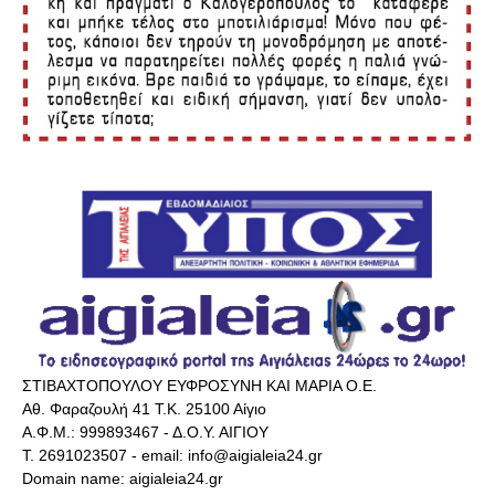
ΣΤΙΒΑΧΤΟΠΟΥΛΟΥ ΕΥΦΡΟΣΥΝΗ ΚΑΙ ΜΑΡΙΑ Ο.Ε.
Αθ. Φαραζουλή 41 Τ.Κ. 25100 Αίγιο
Α.Φ.Μ.: 999893467 - Δ.Ο.Υ. ΑΙΓΙΟΥ
Τ. 2691023507 - email: info@aigialeia24.gr
Domain name: aigialeia24.gr