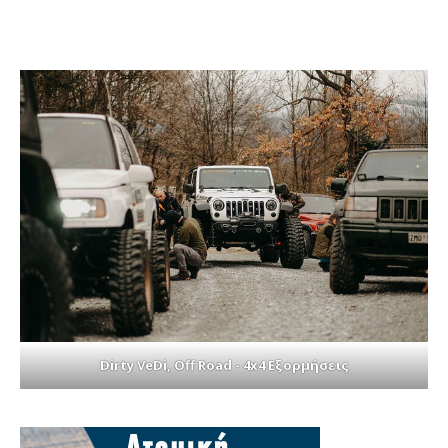
Dirty VeDi, Off Road - 4x4 Εξορμήσεις