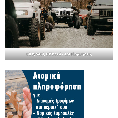
Dirty VeDi, Off Road - 4x4 Εξορμήσεις