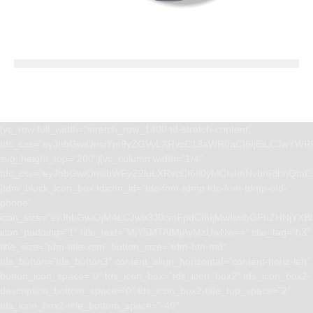
[vc_row full_width=”stretch_row_1400 td-stretch-content”
tdc_css=”eyJhbGwiOnsiYm9yZGVyLXRvcC13aWR0aCI6IjEiLCJwYWRk
svg_height_top=”200″][vc_column width=”1/4″
tdc_css=”eyJhbGwiOnsibWFyZ2luLXRvcCI6Ii0yMCIsImNvbnRlbnQta
[tdm_block_icon_box tdicon_id=”tdc-font-tdmp tdc-font-tdmp-old-
phone”
icon_size=”eyJhbGwiOjM4LCJwb3J0cmFpdCI6IjMwIiwibGFuZHNjYXBlI
icon_padding=”1″ title_text=”MjY5MTAlMjAyMzUwNw==” title_tag=”h3″
title_size=”tdm-title-xsm” button_size=”tdm-btn-md”
tds_button=”tds_button3″ content_align_horizontal=”content-horiz-left”
button_icon_space=”0″ tds_icon_box=”tds_icon_box2″ tds_icon_box2-
description_bottom_space=”0″ tds_icon_box2-title_top_space=”2″
tds_icon_box2-title_bottom_space=”-40″