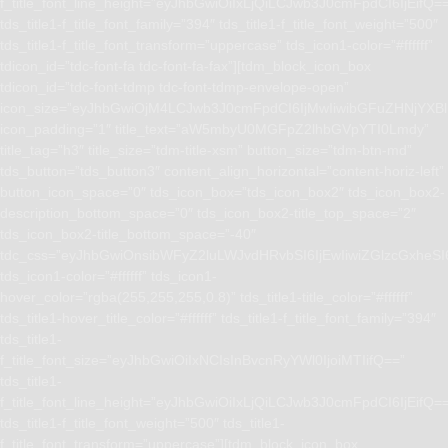
f_title_font_line_height=”eyJhbGwiOiIxLjQiLCJwb3J0cmFpdCI6IjEifQ=
tds_title1-f_title_font_family=”394″ tds_title1-f_title_font_weight=”500″
tds_title1-f_title_font_transform=”uppercase” tds_icon1-color=”#ffffff”
tdicon_id=”tdc-font-fa tdc-font-fa-fax”][tdm_block_icon_box
tdicon_id=”tdc-font-tdmp tdc-font-tdmp-envelope-open”
icon_size=”eyJhbGwiOjM4LCJwb3J0cmFpdCI6IjMwIiwibGFuZHNjYXBlI
icon_padding=”1″ title_text=”aW5mbyU0MGFpZ2lhbGVpYTI0Lmdy”
title_tag=”h3″ title_size=”tdm-title-xsm” button_size=”tdm-btn-md”
tds_button=”tds_button3″ content_align_horizontal=”content-horiz-left”
button_icon_space=”0″ tds_icon_box=”tds_icon_box2″ tds_icon_box2-
description_bottom_space=”0″ tds_icon_box2-title_top_space=”2″
tds_icon_box2-title_bottom_space=”-40″
tdc_css=”eyJhbGwiOnsibWFyZ2luLWJvdHRvbSI6IjEwIiwiZGlzcGxhe
tds_icon1-color=”#ffffff” tds_icon1-
hover_color=”rgba(255,255,255,0.8)” tds_title1-title_color=”#ffffff”
tds_title1-hover_title_color=”#ffffff” tds_title1-f_title_font_family=”394″
tds_title1-
f_title_font_size=”eyJhbGwiOiIxNCIsInBvcnRyYWl0IjoiMTIifQ==”
tds_title1-
f_title_font_line_height=”eyJhbGwiOiIxLjQiLCJwb3J0cmFpdCI6IjEifQ=
tds_title1-f_title_font_weight=”500″ tds_title1-
f_title_font_transform=”uppercase”][tdm_block_icon_box