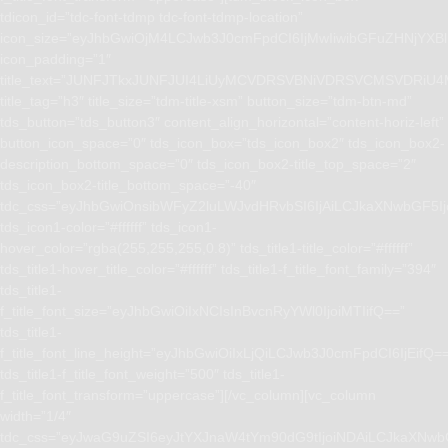
tdicon_id=”tdc-font-tdmp tdc-font-tdmp-location”
icon_size=”eyJhbGwiOjM4LCJwb3J0cmFpdCI6IjMwIiwibGFuZHNjYXBlI
icon_padding=”1″
title_text=”JUNFJTkxJUNFJUI4LiUyMCVDRSVBNiVDRSVCMSVD
title_tag=”h3″ title_size=”tdm-title-xsm” button_size=”tdm-btn-md”
tds_button=”tds_button3″ content_align_horizontal=”content-horiz-left”
button_icon_space=”0″ tds_icon_box=”tds_icon_box2″ tds_icon_box2-
description_bottom_space=”0″ tds_icon_box2-title_top_space=”2″
tds_icon_box2-title_bottom_space=”-40″
tdc_css=”eyJhbGwiOnsibWFyZ2luLWJvdHRvbSI6IjAiLCJkaXNwbGF5I
tds_icon1-color=”#ffffff” tds_icon1-
hover_color=”rgba(255,255,255,0.8)” tds_title1-title_color=”#ffffff”
tds_title1-hover_title_color=”#ffffff” tds_title1-f_title_font_family=”394″
tds_title1-
f_title_font_size=”eyJhbGwiOiIxNCIsInBvcnRyYWl0IjoiMTIifQ==”
tds_title1-
f_title_font_line_height=”eyJhbGwiOiIxLjQiLCJwb3J0cmFpdCI6IjEifQ=
tds_title1-f_title_font_weight=”500″ tds_title1-
f_title_font_transform=”uppercase”][/vc_column][vc_column
width=”1/4″
tdc_css=”eyJwaG9uZSI6eyJtYXJnaW4tYm90dG9tIjoiNDAiLCJkaXNwb