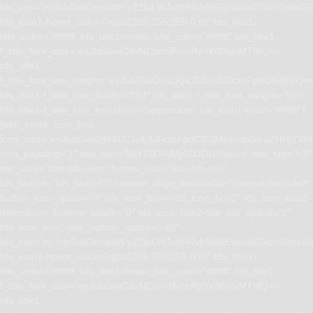
tdc_css=”eyJhbGwiOnsibWFyZ2luLWJvdHRvbSI6IjEwIiwiZGlzcGxhe
tds_icon1-hover_color=”rgba(255,255,255,0.8)” tds_title1-
title_color=”#ffffff” tds_title1-hover_title_color=”#ffffff” tds_title1-
f_title_font_size=”eyJhbGwiOiIxNCIsInBvcnRyYWl0IjoiMTIifQ==”
tds_title1-
f_title_font_line_height=”eyJhbGwiOiIxLjQiLCJwb3J0cmFpdCI6IjEifQ=
tds_title1-f_title_font_family=”394″ tds_title1-f_title_font_weight=”500″
tds_title1-f_title_font_transform=”uppercase” tds_icon1-color=”#ffffff”]
[tdm_block_icon_box
icon_size=”eyJhbGwiOjM4LCJwb3J0cmFpdCI6IjMwIiwibGFuZHNjYXBlI
icon_padding=”1″ title_text=”MjY5MTAlMjA2ODU4Nw==” title_tag=”h3″
title_size=”tdm-title-xsm” button_size=”tdm-btn-md”
tds_button=”tds_button3″ content_align_horizontal=”content-horiz-left”
button_icon_space=”0″ tds_icon_box=”tds_icon_box2″ tds_icon_box2-
description_bottom_space=”0″ tds_icon_box2-title_top_space=”2″
tds_icon_box2-title_bottom_space=”-40″
tdc_css=”eyJhbGwiOnsibWFyZ2luLWJvdHRvbSI6IjEwIiwiZGlzcGxhe
tds_icon1-hover_color=”rgba(255,255,255,0.8)” tds_title1-
title_color=”#ffffff” tds_title1-hover_title_color=”#ffffff” tds_title1-
f_title_font_size=”eyJhbGwiOiIxNCIsInBvcnRyYWl0IjoiMTIifQ==”
tds_title1-