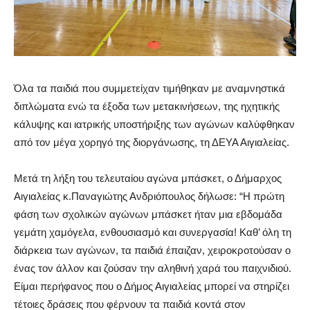
Όλα τα παιδιά που συμμετείχαν τιμήθηκαν με αναμνηστικά
διπλώματα ενώ
τα έξοδα των μετακινήσεων, της ηχητικής
κάλυψης και ιατρικής υποστήριξης των αγώνων
καλύφθη
καν
από τον μέγα χορηγό της διοργάνωσης, τη ΔΕΥΑ Αιγιαλείας.
Μετά τη λήξη του τελευταίου αγώνα μπάσκετ, ο Δήμαρχος
Αιγιαλείας κ.Παναγιώτης Ανδριόπουλος δήλωσε
:
“
Η πρώτη
φάση των σχολικών αγώνων μπάσκετ ήταν μια εβδομάδα
γεμάτη χαμόγελα, ενθουσιασμό και συνεργασία! Καθ’ όλη τη
διάρκεια των αγώνων, τα παιδιά έπαιζαν, χειροκροτούσαν ο
ένας τον άλλον και ζούσαν την αληθινή χαρά του παιχνιδιού.
Είμαι περήφανος που ο Δήμος Αιγιαλείας μπορεί να στηρίζει
τέτοιες δράσεις που φέρνουν τα παιδιά κοντά στον