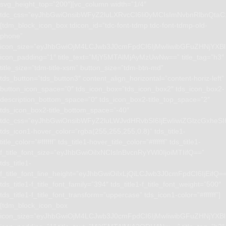
svg_height_top=”200″][vc_column width=”1/4″
tdc_css=”eyJhbGwiOnsibWFyZ2luLXRvcCI6Ii0yMCIsImNvbnRlbnQta
[tdm_block_icon_box tdicon_id=”tdc-font-tdmp tdc-font-tdmp-old-
phone”
icon_size=”eyJhbGwiOjM4LCJwb3J0cmFpdCI6IjMwIiwibGFuZHNjYXBlI
icon_padding=”1″ title_text=”MjY5MTAlMjAyMzUwNw==” title_tag=”h3″
title_size=”tdm-title-xsm” button_size=”tdm-btn-md”
tds_button=”tds_button3″ content_align_horizontal=”content-horiz-left”
button_icon_space=”0″ tds_icon_box=”tds_icon_box2″ tds_icon_box2-
description_bottom_space=”0″ tds_icon_box2-title_top_space=”2″
tds_icon_box2-title_bottom_space=”-40″
tdc_css=”eyJhbGwiOnsibWFyZ2luLWJvdHRvbSI6IjEwIiwiZGlzcGxhe
tds_icon1-hover_color=”rgba(255,255,255,0.8)” tds_title1-
title_color=”#ffffff” tds_title1-hover_title_color=”#ffffff” tds_title1-
f_title_font_size=”eyJhbGwiOiIxNCIsInBvcnRyYWl0IjoiMTIifQ==”
tds_title1-
f_title_font_line_height=”eyJhbGwiOiIxLjQiLCJwb3J0cmFpdCI6IjEifQ=
tds_title1-f_title_font_family=”394″ tds_title1-f_title_font_weight=”500″
tds_title1-f_title_font_transform=”uppercase” tds_icon1-color=”#ffffff”]
[tdm_block_icon_box
icon_size=”eyJhbGwiOjM4LCJwb3J0cmFpdCI6IjMwIiwibGFuZHNjYXBlI