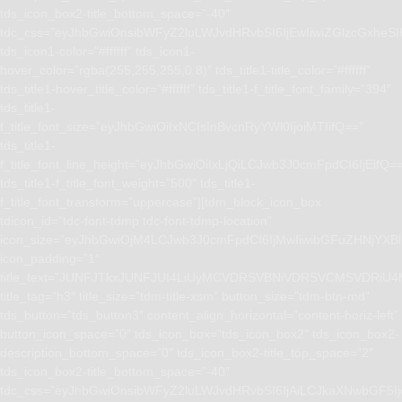
tds_icon_box2-title_bottom_space=”-40″
tdc_css=”eyJhbGwiOnsibWFyZ2luLWJvdHRvbSI6IjEwIiwiZGlzcGxhe
tds_icon1-color=”#ffffff” tds_icon1-
hover_color=”rgba(255,255,255,0.8)” tds_title1-title_color=”#ffffff”
tds_title1-hover_title_color=”#ffffff” tds_title1-f_title_font_family=”394″
tds_title1-
f_title_font_size=”eyJhbGwiOiIxNCIsInBvcnRyYWl0IjoiMTIifQ==”
tds_title1-
f_title_font_line_height=”eyJhbGwiOiIxLjQiLCJwb3J0cmFpdCI6IjEifQ=
tds_title1-f_title_font_weight=”500″ tds_title1-
f_title_font_transform=”uppercase”][tdm_block_icon_box
tdicon_id=”tdc-font-tdmp tdc-font-tdmp-location”
icon_size=”eyJhbGwiOjM4LCJwb3J0cmFpdCI6IjMwIiwibGFuZHNjYXBlI
icon_padding=”1″
title_text=”JUNFJTkxJUNFJUI4LiUyMCVDRSVBNiVDRSVCMSVD
title_tag=”h3″ title_size=”tdm-title-xsm” button_size=”tdm-btn-md”
tds_button=”tds_button3″ content_align_horizontal=”content-horiz-left”
button_icon_space=”0″ tds_icon_box=”tds_icon_box2″ tds_icon_box2-
description_bottom_space=”0″ tds_icon_box2-title_top_space=”2″
tds_icon_box2-title_bottom_space=”-40″
tdc_css=”eyJhbGwiOnsibWFyZ2luLWJvdHRvbSI6IjAiLCJkaXNwbGF5I