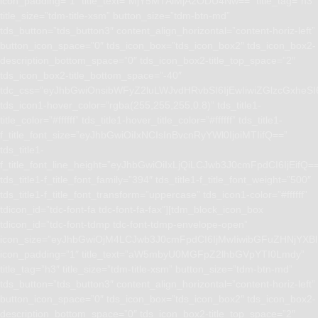
icon_padding=”1″ title_text=”MjY5MTAlMjA2ODU4Nw==” title_tag=”h3″
title_size=”tdm-title-xsm” button_size=”tdm-btn-md”
tds_button=”tds_button3″ content_align_horizontal=”content-horiz-left”
button_icon_space=”0″ tds_icon_box=”tds_icon_box2″ tds_icon_box2-
description_bottom_space=”0″ tds_icon_box2-title_top_space=”2″
tds_icon_box2-title_bottom_space=”-40″
tdc_css=”eyJhbGwiOnsibWFyZ2luLWJvdHRvbSI6IjEwIiwiZGlzcGxhe
tds_icon1-hover_color=”rgba(255,255,255,0.8)” tds_title1-
title_color=”#ffffff” tds_title1-hover_title_color=”#ffffff” tds_title1-
f_title_font_size=”eyJhbGwiOiIxNCIsInBvcnRyYWl0IjoiMTIifQ==”
tds_title1-
f_title_font_line_height=”eyJhbGwiOiIxLjQiLCJwb3J0cmFpdCI6IjEifQ=
tds_title1-f_title_font_family=”394″ tds_title1-f_title_font_weight=”500″
tds_title1-f_title_font_transform=”uppercase” tds_icon1-color=”#ffffff”
tdicon_id=”tdc-font-fa tdc-font-fa-fax”][tdm_block_icon_box
tdicon_id=”tdc-font-tdmp tdc-font-tdmp-envelope-open”
icon_size=”eyJhbGwiOjM4LCJwb3J0cmFpdCI6IjMwIiwibGFuZHNjYXBlI
icon_padding=”1″ title_text=”aW5mbyU0MGFpZ2lhbGVpYTI0Lmdy”
title_tag=”h3″ title_size=”tdm-title-xsm” button_size=”tdm-btn-md”
tds_button=”tds_button3″ content_align_horizontal=”content-horiz-left”
button_icon_space=”0″ tds_icon_box=”tds_icon_box2″ tds_icon_box2-
description_bottom_space=”0″ tds_icon_box2-title_top_space=”2″