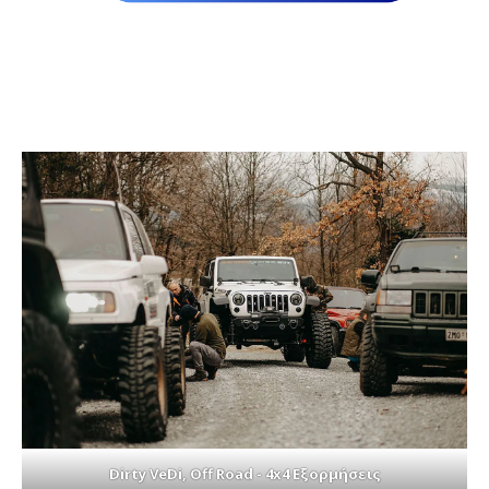
Dirty VeDi, Off Road - 4x4 Εξορμήσεις