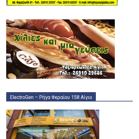
ElectroGen – Ρήγα Φεραίου 158 Αίγιο