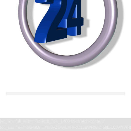
[vc_row full_width=”stretch_row_1400 td-stretch-content”
tdc_css=”eyJhbGwiOnsiYm9yZGVyLXRvcC13aWR0aCI6IjEiLCJwYWRk