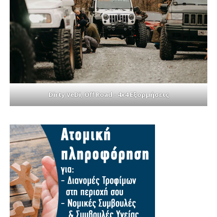
Dirty VeDi, Off Road - 4x4 Εξορμήσεις