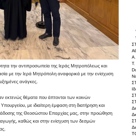
Σ
Αθ
Α.
Τ.
τητα την αντιπροσωπεία της Ιεράς Μητροπόλεως και
Do
ασία με την Ιερά Μητρόπολη αναφορικά με την ενίσχυση
Ν
αυξημένες ανάγκες.
Σ
Ι
Σ
αν εκτενώς θέματα που άπτονται των κοινών
Σ
Υπουργείου, με ιδιαίτερη έμφαση στη διατήρηση και
Δ
παράδοσης της Θεοσώστου Επαρχίας μας, στην προώθηση
Δι
Σ
 αγωγής, καθώς και στην ενίσχυση των δεσμών
Δ
ας.
Τ