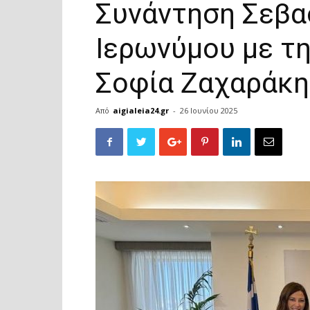
Συνάντηση Σεβα
Ιερωνύμου με τ
Σοφία Ζαχαράκη
Από
aigialeia24.gr
-
26 Ιουνίου 2025