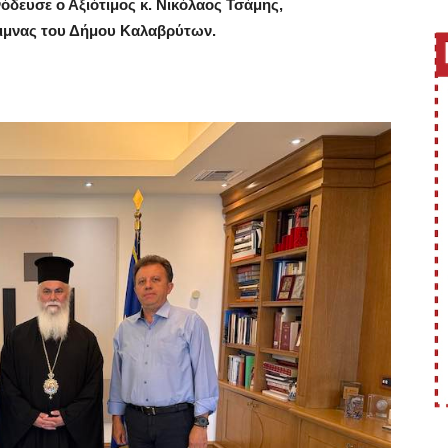
όδευσε ο Αξιότιμος κ. Νικόλαος Τσάμης,
ριμνας του Δήμου Καλαβρύτων.