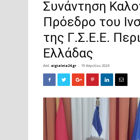
Συνάντηση Καλο
Πρόεδρο του Ιν
της Γ.Σ.Ε.Ε. Πε
Ελλάδας
Από
aigialeia24.gr
-
19 Απριλίου 2024