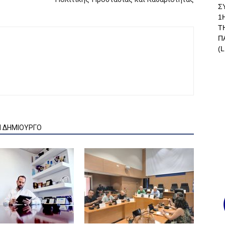
Σ
1
Τ
Π
(L
Ν ΔΗΜΙΟΥΡΓΟ