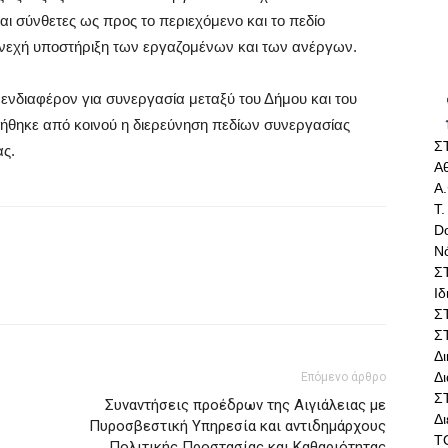
αι σύνθετες ως προς το περιεχόμενο και το πεδίο
υνεχή υποστήριξη των εργαζομένων και των ανέργων.
νδιαφέρον για συνεργασία μεταξύ του Δήμου και του
ήθηκε από κοινού η διερεύνηση πεδίων συνεργασίας
Σ
ας.
Αθ
Α.
Τ.
Do
Ν
Σ
Ι
Σ
Σ
Δ
Δι
Επόμενο άρθρο
Σ
Συναντήσεις προέδρων της Αιγιάλειας με
Δ
Πυροσβεστική Υπηρεσία και αντιδημάρχους
Τ
Πολιτικής Προστασίας και Καθαριότητας