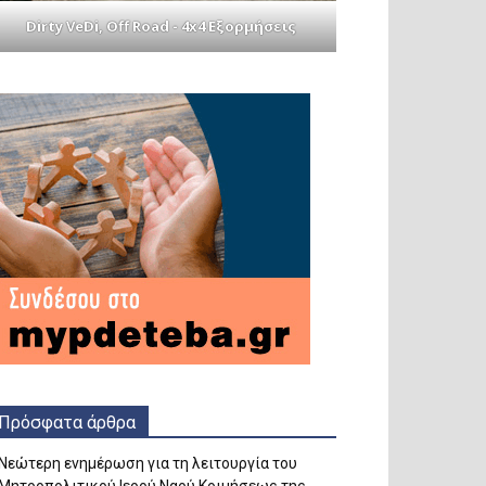
Dirty VeDi, Off Road - 4x4 Εξορμήσεις
Πρόσφατα άρθρα
Νεώτερη ενημέρωση για τη λειτουργία του