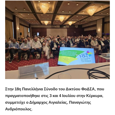
Στην 18η Πανελλ
ή
νια Σ
ύ
νοδο του Δικτ
ύ
ου ΦοΔΣΑ, που
πραγματοποι
ή
θηκε στι
ς
3 και 4 Ιουλ
ί
ου στην Κ
έ
ρκυρα,
συμμετε
ί
χε ο Δ
ή
μαρχο
ς
Αιγιαλε
ί
α
ς
, Παναγι
ώ
τη
ς
Ανδρι
ό
πουλο
ς
.