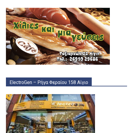
ElectroGen – Ρήγα Φεραίου 158 Αίγιο