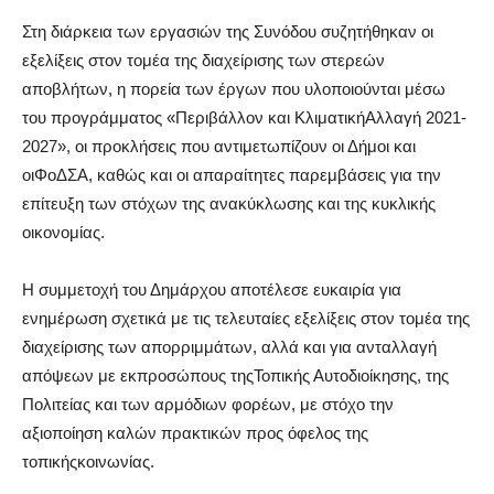
Στη δι
ά
ρκεια των εργασι
ώ
ν τη
ς
Συν
ό
δου συζητ
ή
θηκαν οι
εξελ
ί
ξει
ς
στον τομ
έ
α τη
ς
διαχε
ί
ριση
ς
των στερε
ώ
ν
αποβλ
ή
των, η πορε
ί
α των
έ
ργων που υλοποιο
ύ
νται μ
έ
σω
του προγρ
ά
μματο
ς
«Περιβ
ά
λλον και Κλιματικ
ή
Αλλαγ
ή
2021-
2027», οι προκλ
ή
σει
ς
που αντιμετωπ
ί
ζουν οι Δ
ή
μοι και
οι
ΦοΔΣΑ
, κα
θ
ώς
και
οι
απαρα
ί
τητε
ς
παρεμβ
ά
σει
ς
για την
επ
ί
τευξη των στ
ό
χων τη
ς
ανα
κ
ύ
κλωση
ς
και
τη
ς
κυκλικ
ής
οικονομ
ί
α
ς
.
Η συμμετοχ
ή
του Δημ
ά
ρχου αποτ
έ
λεσε ευκαιρ
ί
α για
ενημ
έ
ρωση σχετικ
ά
με τι
ς
τελευτα
ί
ε
ς
εξελ
ί
ξει
ς
στον τομ
έ
α τη
ς
διαχε
ί
ριση
ς
των απορριμμ
ά
των, αλλ
ά
και για ανταλλαγ
ή
απ
ό
ψεων
με
εκ
π
ροσ
ώ
π
ου
ς
τη
ς
Το
π
ικ
ής
Αυτοδιο
ί
κηση
ς
,
τη
ς
Πολιτε
ί
α
ς
και των αρμ
ό
διων φορ
έ
ων, με στ
ό
χο την
αξιοπο
ί
ηση καλ
ώ
ν πρακτικ
ώ
ν π
ρο
ς
ό
φελο
ς
τη
ς
το
π
ικ
ής
κοινων
ί
α
ς
.