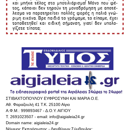
ΣΤΙΒΑΧΤΟΠΟΥΛΟΥ ΕΥΦΡΟΣΥΝΗ ΚΑΙ ΜΑΡΙΑ Ο.Ε.
Αθ. Φαραζουλή 41 Τ.Κ. 25100 Αίγιο
Α.Φ.Μ.: 999893467 - Δ.Ο.Υ. ΑΙΓΙΟΥ
Τ. 2691023507 - email: info@aigialeia24.gr
Domain name: aigialeia24.gr
Νόμιμος Εκπρόσωπος - Διευθύνων Σύμβουλος: