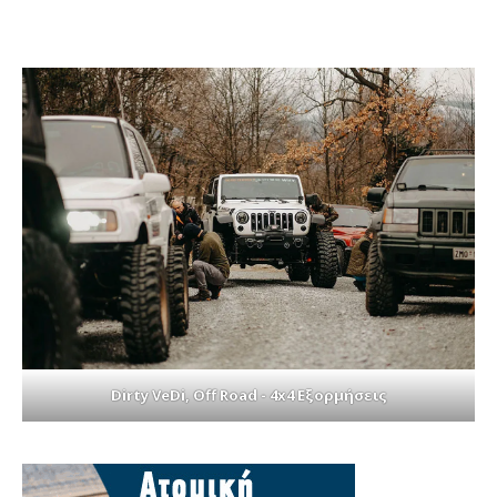
Dirty VeDi, Off Road - 4x4 Εξορμήσεις