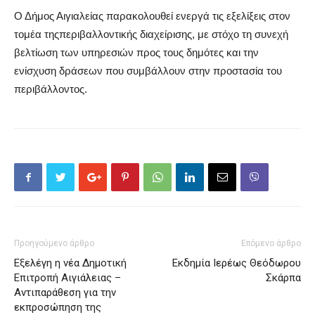
Ο Δ
ή
μο
ς
Αιγιαλε
ί
α
ς
παρακολουθε
ί
ενεργ
ά
τι
ς
εξελ
ί
ξει
ς
στον
τομ
έ
α
τη
ς
π
ερι
βα
λλοντικ
ής
δι
α
χε
ί
ριση
ς
,
με
στ
ό
χο
τη συνεχ
ή
βελτ
ί
ωση των υπηρεσι
ώ
ν προ
ς
του
ς
δημ
ό
τε
ς
και την
εν
ί
σχυση δρ
ά
σεων που συμβ
ά
λλουν στην προστασ
ί
α του
περιβ
ά
λλοντο
ς
.
Προηγούμενο άρθρο
Επόμενο άρθρο
Εξελέγη η νέα Δημοτική
Εκδημία Ιερέως Θεόδωρου
Επιτροπή Αιγιάλειας –
Σκάρπα
Αντιπαράθεση για την
εκπροσώπηση της