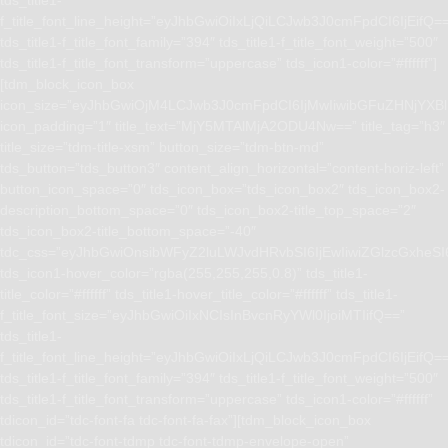
f_title_font_line_height=”eyJhbGwiOiIxLjQiLCJwb3J0cmFpdCI6IjEifQ=
tds_title1-f_title_font_family=”394″ tds_title1-f_title_font_weight=”500″
tds_title1-f_title_font_transform=”uppercase” tds_icon1-color=”#ffffff”]
[tdm_block_icon_box
icon_size=”eyJhbGwiOjM4LCJwb3J0cmFpdCI6IjMwIiwibGFuZHNjYXBlI
icon_padding=”1″ title_text=”MjY5MTAlMjA2ODU4Nw==” title_tag=”h3″
title_size=”tdm-title-xsm” button_size=”tdm-btn-md”
tds_button=”tds_button3″ content_align_horizontal=”content-horiz-left”
button_icon_space=”0″ tds_icon_box=”tds_icon_box2″ tds_icon_box2-
description_bottom_space=”0″ tds_icon_box2-title_top_space=”2″
tds_icon_box2-title_bottom_space=”-40″
tdc_css=”eyJhbGwiOnsibWFyZ2luLWJvdHRvbSI6IjEwIiwiZGlzcGxhe
tds_icon1-hover_color=”rgba(255,255,255,0.8)” tds_title1-
title_color=”#ffffff” tds_title1-hover_title_color=”#ffffff” tds_title1-
f_title_font_size=”eyJhbGwiOiIxNCIsInBvcnRyYWl0IjoiMTIifQ==”
tds_title1-
f_title_font_line_height=”eyJhbGwiOiIxLjQiLCJwb3J0cmFpdCI6IjEifQ=
tds_title1-f_title_font_family=”394″ tds_title1-f_title_font_weight=”500″
tds_title1-f_title_font_transform=”uppercase” tds_icon1-color=”#ffffff”
tdicon_id=”tdc-font-fa tdc-font-fa-fax”][tdm_block_icon_box
tdicon_id=”tdc-font-tdmp tdc-font-tdmp-envelope-open”