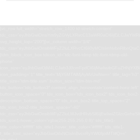
[vc_row full_width=”stretch_row_1400 td-stretch-content”
tdc_css=”eyJhbGwiOnsiYm9yZGVyLXRvcC13aWR0aCI6IjEiLCJwYWRk
svg_height_top=”200″][vc_column width=”1/4″
tdc_css=”eyJhbGwiOnsibWFyZ2luLXRvcCI6Ii0yMCIsImNvbnRlbnQta
[tdm_block_icon_box tdicon_id=”tdc-font-tdmp tdc-font-tdmp-old-
phone”
icon_size=”eyJhbGwiOjM4LCJwb3J0cmFpdCI6IjMwIiwibGFuZHNjYXBlI
icon_padding=”1″ title_text=”MjY5MTAlMjAyMzUwNw==” title_tag=”h3″
title_size=”tdm-title-xsm” button_size=”tdm-btn-md”
tds_button=”tds_button3″ content_align_horizontal=”content-horiz-left”
button_icon_space=”0″ tds_icon_box=”tds_icon_box2″ tds_icon_box2-
description_bottom_space=”0″ tds_icon_box2-title_top_space=”2″
tds_icon_box2-title_bottom_space=”-40″
tdc_css=”eyJhbGwiOnsibWFyZ2luLWJvdHRvbSI6IjEwIiwiZGlzcGxhe
tds_icon1-hover_color=”rgba(255,255,255,0.8)” tds_title1-
title_color=”#ffffff” tds_title1-hover_title_color=”#ffffff” tds_title1-
f_title_font_size=”eyJhbGwiOiIxNCIsInBvcnRyYWl0IjoiMTIifQ==”
tds_title1-