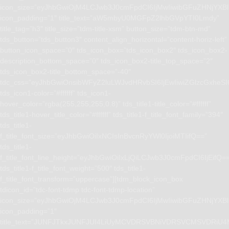
icon_size=”eyJhbGwiOjM4LCJwb3J0cmFpdCI6IjMwIiwibGFuZHNjYXBlI
icon_padding=”1″ title_text=”aW5mbyU0MGFpZ2lhbGVpYTI0Lmdy”
title_tag=”h3″ title_size=”tdm-title-xsm” button_size=”tdm-btn-md”
tds_button=”tds_button3″ content_align_horizontal=”content-horiz-left”
button_icon_space=”0″ tds_icon_box=”tds_icon_box2″ tds_icon_box2-
description_bottom_space=”0″ tds_icon_box2-title_top_space=”2″
tds_icon_box2-title_bottom_space=”-40″
tdc_css=”eyJhbGwiOnsibWFyZ2luLWJvdHRvbSI6IjEwIiwiZGlzcGxhe
tds_icon1-color=”#ffffff” tds_icon1-
hover_color=”rgba(255,255,255,0.8)” tds_title1-title_color=”#ffffff”
tds_title1-hover_title_color=”#ffffff” tds_title1-f_title_font_family=”394″
tds_title1-
f_title_font_size=”eyJhbGwiOiIxNCIsInBvcnRyYWl0IjoiMTIifQ==”
tds_title1-
f_title_font_line_height=”eyJhbGwiOiIxLjQiLCJwb3J0cmFpdCI6IjEifQ=
tds_title1-f_title_font_weight=”500″ tds_title1-
f_title_font_transform=”uppercase”][tdm_block_icon_box
tdicon_id=”tdc-font-tdmp tdc-font-tdmp-location”
icon_size=”eyJhbGwiOjM4LCJwb3J0cmFpdCI6IjMwIiwibGFuZHNjYXBlI
icon_padding=”1″
title_text=”JUNFJTkxJUNFJUI4LiUyMCVDRSVBNiVDRSVCMSVD