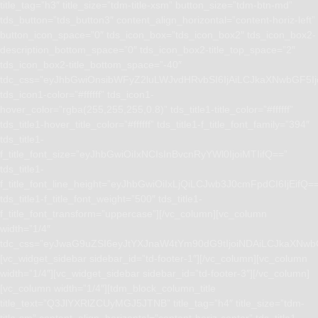
title_tag=”h3″ title_size=”tdm-title-xsm” button_size=”tdm-btn-md”
tds_button=”tds_button3″ content_align_horizontal=”content-horiz-left”
button_icon_space=”0″ tds_icon_box=”tds_icon_box2″ tds_icon_box2-
description_bottom_space=”0″ tds_icon_box2-title_top_space=”2″
tds_icon_box2-title_bottom_space=”-40″
tdc_css=”eyJhbGwiOnsibWFyZ2luLWJvdHRvbSI6IjAiLCJkaXNwbGF5I
tds_icon1-color=”#ffffff” tds_icon1-
hover_color=”rgba(255,255,255,0.8)” tds_title1-title_color=”#ffffff”
tds_title1-hover_title_color=”#ffffff” tds_title1-f_title_font_family=”394″
tds_title1-
f_title_font_size=”eyJhbGwiOiIxNCIsInBvcnRyYWl0IjoiMTIifQ==”
tds_title1-
f_title_font_line_height=”eyJhbGwiOiIxLjQiLCJwb3J0cmFpdCI6IjEifQ=
tds_title1-f_title_font_weight=”500″ tds_title1-
f_title_font_transform=”uppercase”][/vc_column][vc_column
width=”1/4″
tdc_css=”eyJwaG9uZSI6eyJtYXJnaW4tYm90dG9tIjoiNDAiLCJkaXNwb
[vc_widget_sidebar sidebar_id=”td-footer-1″][/vc_column][vc_column
width=”1/4″][vc_widget_sidebar sidebar_id=”td-footer-3″][/vc_column]
[vc_column width=”1/4″][tdm_block_column_title
title_text=”Q3JlYXRlZCUyMGJ5JTNB” title_tag=”h4″ title_size=”tdm-
title-sm” content_align_horizontal=”content-horiz-center” tds_title1-