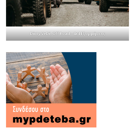
Dirty VeDi, Off Road - 4x4 Εξορμήσεις