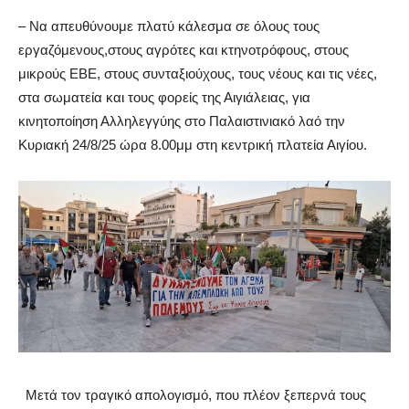
– Να α
πευθύνουμε
πλατύ κ
άλεσμα
σε όλους τους
ε
ργαζόμενους
,
στους
αγρότες και κτηνοτρόφους
,
στους
μικρούς ΕΒΕ, στους συνταξιούχους, τους νέους και τις νέες,
στα σωματεία και τους φορείς
της Αιγιάλειας, για
κινητοποίηση Αλληλεγγύης στο Παλαιστινιακό λαό την
Κυριακή 24/8/25 ώρα 8.00μμ στη κεντρική πλατεία Αιγίου.
Μετά
τον τραγικό απολογισμό, που πλέο
ν ξεπερνά τους