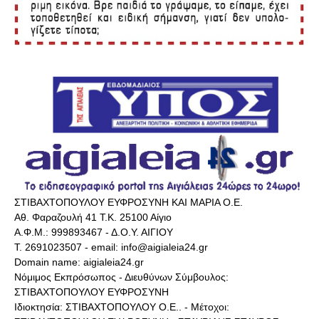
ΣΤΙΒΑΧΤΟΠΟΥΛΟΥ ΕΥΦΡΟΣΥΝΗ ΚΑΙ ΜΑΡΙΑ Ο.Ε.
Αθ. Φαραζουλή 41 Τ.Κ. 25100 Αίγιο
Α.Φ.Μ.: 999893467 - Δ.Ο.Υ. ΑΙΓΙΟΥ
Τ. 2691023507 - email: info@aigialeia24.gr
Domain name: aigialeia24.gr
Νόμιμος Εκπρόσωπος - Διευθύνων Σύμβουλος:
ΣΤΙΒΑΧΤΟΠΟΥΛΟΥ ΕΥΦΡΟΣΥΝΗ
Ιδιοκτησία: ΣΤΙΒΑΧΤΟΠΟΥΛΟΥ Ο.Ε.. - Μέτοχοι: