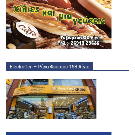
ElectroGen – Ρήγα Φεραίου 158 Αίγιο