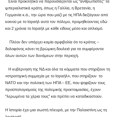
Είναι προκλητικό να παρουσιάζονται ως “ανθρωπιστές” τα
ιμπεριαλιστικά κράτη, όπως η Γαλλία, η Βρετανία, η
Γερμανία κ.ά., την ώρα που μαζί με τις ΗΠΑ διεξάγουν από
κοινού με το Ισραήλ αυτό τον πόλεμο, προμηθεύοντας εδώ
και 2 χρόνια το Ισραήλ με κάθε είδους μέσο και οπλισμό.
Πλέον δεν υπάρχει καμία αμφιβολία ότι το κράτος –
δολοφόνος κάνει τη βρώμικη δουλειά για τα συμφέροντα
όλων αυτών των δυνάμεων στην περιοχή
.
Η κυβέρνηση της ΝΔ και όλα τα κόμματα που στηρίζουν τη
«στρατηγική συμμαχία
με το Ισραήλ»,
που στηρίζουν
το
ΝΑΤΟ και την πολιτική των ΗΠΑ – ΕΕ, που ψηφίζουν τους
προϋπολογισμούς της πολεμικής προετοιμασίας,
έχουν
“λερωμένα τα χέρια τους” και πρέπει να καταδικαστούν
.
Η Ιστορία έχει μια σωστή πλευρά, με την Παλαιστίνη ως τη
λευτεριά!