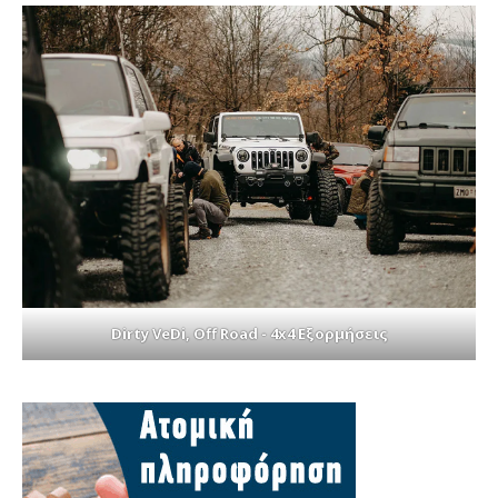
Dirty VeDi, Off Road - 4x4 Εξορμήσεις