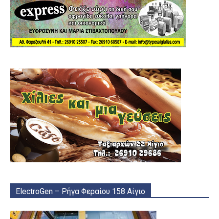
ElectroGen – Ρήγα Φεραίου 158 Αίγιο