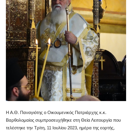
Η Α.Θ. Παναγιότης ο Οικουμενικός Πατριάρχης κ.κ.
Βαρθολομαίος συμπροσευχήθηκε στη Θεία Λειτουργία που
τελέστηκε την Τρίτη, 11 Ιουλίου 2023, ημέρα της εορτής,