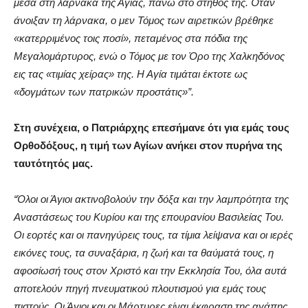
μέσα στη λάρνακα της Αγίας, πάνω στο στήθος της. Όταν
άνοιξαν τη λάρνακα, ο μεν Τόμος των αιρετικών βρέθηκε
«κατερριμένος τοις ποσί», πεταμένος στα πόδια της
Μεγαλομάρτυρος, ενώ ο Τόμος με τον Όρο της Χαλκηδόνος
εις τας «τιμίας χείρας» της. Η Αγία τιμάται έκτοτε ως
«δογμάτων των πατρικών προστάτις»”.
Στη συνέχεια, ο Πατριάρχης επεσήμανε ότι για εμάς τους
Ορθοδόξους, η τιμή των Αγίων ανήκει στον πυρήνα της
ταυτότητός μας.
“Όλοι οι Άγιοι ακτινοβολούν την δόξα και την λαμπρότητα της
Αναστάσεως του Κυρίου και της επουρανίου Βασιλείας Του.
Οι εορτές και οι πανηγύρεις τους, τα τίμια λείψανα και οι ιερές
εικόνες τους, τα συναξάρια, η ζωή και τα θαύματά τους, η
αφοσίωσή τους στον Χριστό και την Εκκλησία Του, όλα αυτά
αποτελούν πηγή πνευματικού πλουτισμού για εμάς τους
πιστούς. Οι Άγιοι και οι Μάρτυρες είναι έκφραση της αγάπης