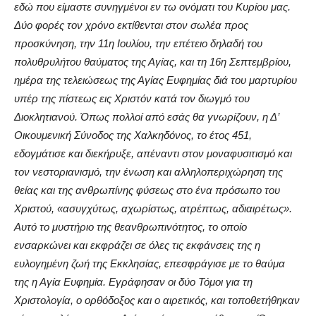
εδώ που είμαστε συνηγμένοι εν τω ονόματι του Κυρίου μας.
Δύο φορές τον χρόνο εκτίθενται στον σωλέα προς
προσκύνηση, την 11η Ιουλίου, την επέτειο δηλαδή του
πολυθρυλήτου θαύματος της Αγίας, και τη 16η Σεπτεμβρίου,
ημέρα της τελειώσεως της Αγίας Ευφημίας διά του μαρτυρίου
υπέρ της πίστεως εις Χριστόν κατά τον διωγμό του
Διοκλητιανού. Όπως πολλοί από εσάς θα γνωρίζουν, η Δ’
Οικουμενική Σύνοδος της Χαλκηδόνος, το έτος 451,
εδογμάτισε και διεκήρυξε, απέναντι στον μοναφυσιτισμό και
τον νεστοριανισμό, την ένωση και αλληλοπεριχώρηση της
θείας και της ανθρωπίνης φύσεως στο ένα πρόσωπο του
Χριστού, «ασυγχύτως, αχωρίστως, ατρέπτως, αδιαιρέτως».
Αυτό το μυστήριο της θεανθρωπινότητος, το οποίο
ενσαρκώνει και εκφράζει σε όλες τις εκφάνσεις της η
ευλογημένη ζωή της Εκκλησίας, επεσφράγισε με το θαύμα
της η Αγία Ευφημία. Εγράφησαν οι δύο Τόμοι για τη
Χριστολογία, ο ορθόδοξος και ο αιρετικός, και τοποθετήθηκαν