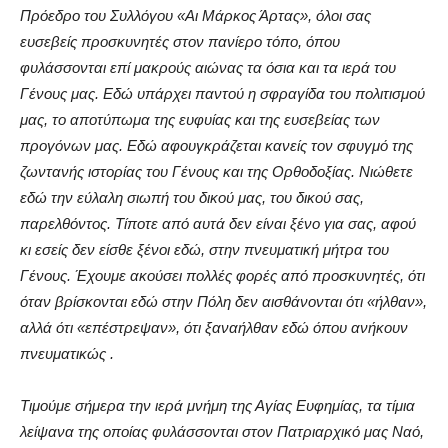
Πρόεδρο του Συλλόγου «Αι Μάρκος Άρτας», όλοι σας
ευσεβείς προσκυνητές στον πανίερο τόπο, όπου
φυλάσσονται επί μακρούς αιώνας τα όσια και τα ιερά του
Γένους μας. Εδώ υπάρχει παντού η σφραγίδα του πολιτισμού
μας, το αποτύπωμα της ευφυίας και της ευσεβείας των
προγόνων μας. Εδώ αφουγκράζεται κανείς τον σφυγμό της
ζωντανής ιστορίας του Γένους και της Ορθοδοξίας. Νιώθετε
εδώ την εύλαλη σιωπή του δικού μας, του δικού σας,
παρελθόντος. Τίποτε από αυτά δεν είναι ξένο για σας, αφού
κι εσείς δεν είσθε ξένοι εδώ, στην πνευματική μήτρα του
Γένους. Έχουμε ακούσει πολλές φορές από προσκυνητές, ότι
όταν βρίσκονται εδώ στην Πόλη δεν αισθάνονται ότι «ήλθαν»,
αλλά ότι «επέστρεψαν», ότι ξαναήλθαν εδώ όπου ανήκουν
πνευματικώς .
Τιμούμε σήμερα την ιερά μνήμη της Αγίας Ευφημίας, τα τίμια
λείψανα της οποίας φυλάσσονται στον Πατριαρχικό μας Ναό,