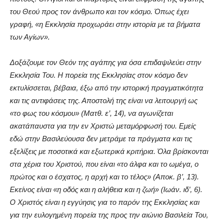
του Θεού προς τον άνθρωπο και τον κόσμο. Όπως έχει
γραφή, «η Εκκλησία προχωράει στην ιστορία με τα βήματα
των Αγίων».
Δοξάζουμε τον Θεόν της αγάπης για όσα επιδαψιλεύει στην
Εκκλησία Του. Η πορεία της Εκκλησίας στον κόσμο δεν
εκτυλίσσεται, βέβαια, έξω από την ιστορική πραγματικότητα
και τις αντιφάσεις της. Αποστολή της είναι να λειτουργή ως
«το φως του κόσμου» (Ματθ. ε’, 14), να αγωνίζεται
ακατάπαυστα για την εν Χριστώ μεταμόρφωσή του. Εμείς
εδώ στην Βασιλεύουσα δεν μετράμε τα πράγματα και τις
εξελίξεις με ποσοτικά και εξωτερικά κριτήρια. Όλα βρίσκονται
στα χέρια του Χριστού, που είναι «το άλφα και το ωμέγα, ο
πρώτος και ο έσχατος, η αρχή και το τέλος» (Αποκ. β’, 13).
Εκείνος είναι «η οδός και η αλήθεια και η ζωή» (Ιωάν. ιδ’, 6).
Ο Χριστός είναι η εγγύησις για το παρόν της Εκκλησίας και
για την ευλογημένη πορεία της προς την αιώνιο Βασιλεία Του,