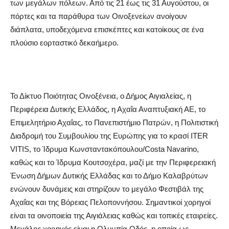
των μεγάλων πόλεων. Από τις 21 έως τις 31 Αυγούστου, οι
πόρτες και τα παράθυρα των Οινοξενείων ανοίγουν
διάπλατα, υποδεχόμενα επισκέπτες και κατοίκους σε ένα
πλούσιο εορταστικό δεκαήμερο.
Το Δίκτυο Ποιότητας Οινοξένεια, ο Δήμος Αιγιαλείας, η
Περιφέρεια Δυτικής Ελλάδος, η Αχαΐα Αναπτυξιακή ΑΕ, το
Επιμελητήριο Αχαΐας, το Πανεπιστήμιο Πατρών, η Πολιτιστική
Διαδρομή του Συμβουλίου της Ευρώπης για το κρασί ITER
VITIS, το Ίδρυμα Κωνσταντακόπουλου/Costa Navarino,
καθώς και το Ίδρυμα Κουτσοχέρα, μαζί με την Περιφερειακή
Ένωση Δήμων Δυτικής Ελλάδας και το Δήμο Καλαβρύτων
ενώνουν δυνάμεις και στηρίζουν το μεγάλο Φεστιβάλ της
Αχαΐας και της Βόρειας Πελοποννήσου. Σημαντικοί χορηγοί
είναι τα οινοποιεία της Αιγιάλειας καθώς και τοπικές εταιρείες.
Μεγάλος χορηγός είναι η Ολυμπία Οδός, η οποία ως