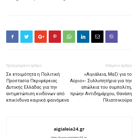
Προηγούμενο άρθρο
Επόμενο άρθρο
Σε ετοιμότητα η Πολιτική
«Αιγιάλεια, Μαζί για το
Προστασία Περιφέρειας
Αύριο»- Συλλυπητήρια για την
Δυτικής Ελλάδας για την
απώλεια του συμπολίτη,
αντιμετώπιση κινδύνων από
πρώην Αντιδημάρχου, Θανάση
επικίνδυνα καιρικά φαινόμενα
Πλιατσικούρα
aigialeia24.gr
http://www.aigialeia24.gr