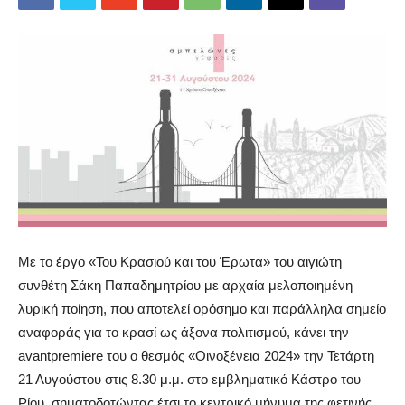
Με το έργο
«Του Κρασιού και του Έρωτα»
του αιγιώτη
συνθέτη Σάκη Παπαδημητρίου με αρχαία μελοποιημένη
λυρική ποίηση, που αποτελεί ορόσημο και παράλληλα σημείο
αναφοράς για το κρασί ως άξονα πολιτισμού, κάνει την
avant
premiere
του ο θεσμός «Οινοξένεια 2024»
την Τετάρτη
21 Αυγούστου στις 8.30 μ.μ. στο εμβληματικό Κάστρο του
Ρίου
, σηματοδοτώντας έτσι το κεντρικό μήνυμα της φετινής