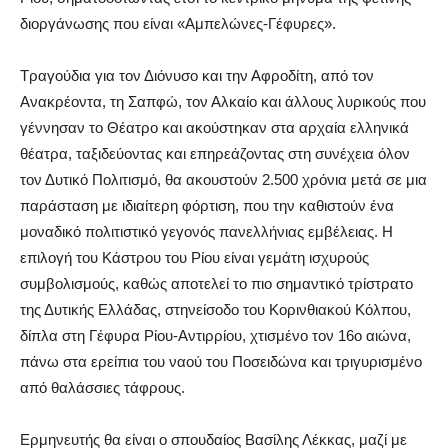
διοργάνωσης που είναι «Αμπελώνες-Γέφυρες».
Τραγούδια για τον Διόνυσο και την Αφροδίτη, από τον
Ανακρέοντα, τη Σαπφώ, τον Αλκαίο και άλλους λυρικούς που
γέννησαν το Θέατρο και ακούστηκαν στα αρχαία ελληνικά
θέατρα, ταξιδεύοντας και επηρεάζοντας στη συνέχεια όλον
τον Δυτικό Πολιτισμό, θα ακουστούν 2.500 χρόνια μετά σε μια
παρ
άσταση με ιδιαίτερη φόρτιση,
που την καθιστούν ένα
μοναδικό πολιτιστικό γεγονός πανελλήνιας εμβέλειας
.
Η
επιλογή του Κάστρου του Ρίου είναι γεμάτη ισχυρούς
συμβολισμούς, καθώς αποτελεί τ
ο πιο σημαντικό τρίστρατο
της Δυτικής Ελλάδας, στην
είσοδο του Κορινθιακού Κόλπου,
δίπλα στη Γέφυρα Ρίου-Αντιρρίου
, χτισμένο
τον 16
ο
αιώνα,
πάνω στα
ερείπια του ναού του Ποσειδώνα και
τριγυρισμένο
από θαλάσσιες τάφρους.
Ερμηνευτής θα είναι ο σπουδαίος Βασίλης Λέκκας, μαζί με