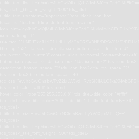
f_title_font_line_height=”eyJhbGwiOiIxLjQiLCJwb3J0cmFpdCI6IjEifQ=
tds_title1-f_title_font_weight=”500″ tds_title1-
f_title_font_transform=”uppercase”][tdm_block_icon_box
tdicon_id=”tdc-font-tdmp tdc-font-tdmp-location”
icon_size=”eyJhbGwiOjM4LCJwb3J0cmFpdCI6IjMwIiwibGFuZHNjYXBlI
icon_padding=”1″
title_text=”JUNFJTkxJUNFJUI4LiUyMCVDRSVBNiVDRSVCMSVD
title_tag=”h3″ title_size=”tdm-title-xsm” button_size=”tdm-btn-md”
tds_button=”tds_button3″ content_align_horizontal=”content-horiz-left”
button_icon_space=”0″ tds_icon_box=”tds_icon_box2″ tds_icon_box2-
description_bottom_space=”0″ tds_icon_box2-title_top_space=”2″
tds_icon_box2-title_bottom_space=”-40″
tdc_css=”eyJhbGwiOnsibWFyZ2luLWJvdHRvbSI6IjAiLCJkaXNwbGF5I
tds_icon1-color=”#ffffff” tds_icon1-
hover_color=”rgba(255,255,255,0.8)” tds_title1-title_color=”#ffffff”
tds_title1-hover_title_color=”#ffffff” tds_title1-f_title_font_family=”394″
tds_title1-
f_title_font_size=”eyJhbGwiOiIxNCIsInBvcnRyYWl0IjoiMTIifQ==”
tds_title1-
f_title_font_line_height=”eyJhbGwiOiIxLjQiLCJwb3J0cmFpdCI6IjEifQ=
tds_title1-f_title_font_weight=”500″ tds_title1-