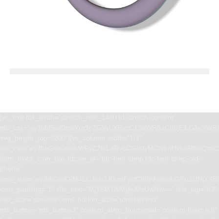
[vc_row full_width=”stretch_row_1400 td-stretch-content”
tdc_css=”eyJhbGwiOnsiYm9yZGVyLXRvcC13aWR0aCI6IjEiLCJwYWRk
svg_height_top=”200″][vc_column width=”1/4″
tdc_css=”eyJhbGwiOnsibWFyZ2luLXRvcCI6Ii0yMCIsImNvbnRlbnQta
[tdm_block_icon_box tdicon_id=”tdc-font-tdmp tdc-font-tdmp-old-
phone”
icon_size=”eyJhbGwiOjM4LCJwb3J0cmFpdCI6IjMwIiwibGFuZHNjYXBlI
icon_padding=”1″ title_text=”MjY5MTAlMjAyMzUwNw==” title_tag=”h3″
title_size=”tdm-title-xsm” button_size=”tdm-btn-md”
tds_button=”tds_button3″ content_align_horizontal=”content-horiz-left”