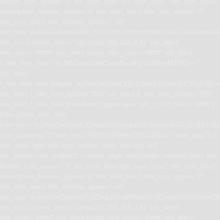
button_icon_space=”0″ tds_icon_box=”tds_icon_box2″ tds_icon_box2-
description_bottom_space=”0″ tds_icon_box2-title_top_space=”2″
tds_icon_box2-title_bottom_space=”-40″
tdc_css=”eyJhbGwiOnsibWFyZ2luLWJvdHRvbSI6IjEwIiwiZGlzcGxhe
tds_icon1-hover_color=”rgba(255,255,255,0.8)” tds_title1-
title_color=”#ffffff” tds_title1-hover_title_color=”#ffffff” tds_title1-
f_title_font_size=”eyJhbGwiOiIxNCIsInBvcnRyYWl0IjoiMTIifQ==”
tds_title1-
f_title_font_line_height=”eyJhbGwiOiIxLjQiLCJwb3J0cmFpdCI6IjEifQ=
tds_title1-f_title_font_family=”394″ tds_title1-f_title_font_weight=”500″
tds_title1-f_title_font_transform=”uppercase” tds_icon1-color=”#ffffff”]
[tdm_block_icon_box
icon_size=”eyJhbGwiOjM4LCJwb3J0cmFpdCI6IjMwIiwibGFuZHNjYXBlI
icon_padding=”1″ title_text=”MjY5MTAlMjA2ODU4Nw==” title_tag=”h3″
title_size=”tdm-title-xsm” button_size=”tdm-btn-md”
tds_button=”tds_button3″ content_align_horizontal=”content-horiz-left”
button_icon_space=”0″ tds_icon_box=”tds_icon_box2″ tds_icon_box2-
description_bottom_space=”0″ tds_icon_box2-title_top_space=”2″
tds_icon_box2-title_bottom_space=”-40″
tdc_css=”eyJhbGwiOnsibWFyZ2luLWJvdHRvbSI6IjEwIiwiZGlzcGxhe
tds_icon1-hover_color=”rgba(255,255,255,0.8)” tds_title1-
title_color=”#ffffff” tds_title1-hover_title_color=”#ffffff” tds_title1-