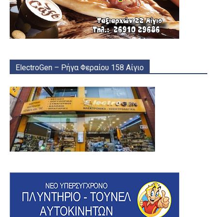
ElectroGen – Ρήγα Φεραίου 158 Αίγιο