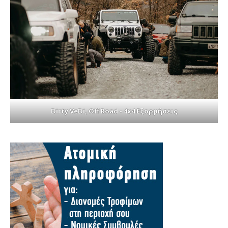
Dirty VeDi, Off Road - 4x4 Εξορμήσεις