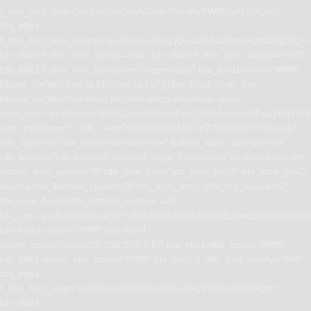
f_title_font_size=”eyJhbGwiOiIxNCIsInBvcnRyYWl0IjoiMTIifQ==”
tds_title1-
f_title_font_line_height=”eyJhbGwiOiIxLjQiLCJwb3J0cmFpdCI6IjEifQ=
tds_title1-f_title_font_family=”394″ tds_title1-f_title_font_weight=”500″
tds_title1-f_title_font_transform=”uppercase” tds_icon1-color=”#ffffff”
tdicon_id=”tdc-font-fa tdc-font-fa-fax”][tdm_block_icon_box
tdicon_id=”tdc-font-tdmp tdc-font-tdmp-envelope-open”
icon_size=”eyJhbGwiOjM4LCJwb3J0cmFpdCI6IjMwIiwibGFuZHNjYXBlI
icon_padding=”1″ title_text=”aW5mbyU0MGFpZ2lhbGVpYTI0Lmdy”
title_tag=”h3″ title_size=”tdm-title-xsm” button_size=”tdm-btn-md”
tds_button=”tds_button3″ content_align_horizontal=”content-horiz-left”
button_icon_space=”0″ tds_icon_box=”tds_icon_box2″ tds_icon_box2-
description_bottom_space=”0″ tds_icon_box2-title_top_space=”2″
tds_icon_box2-title_bottom_space=”-40″
tdc_css=”eyJhbGwiOnsibWFyZ2luLWJvdHRvbSI6IjEwIiwiZGlzcGxhe
tds_icon1-color=”#ffffff” tds_icon1-
hover_color=”rgba(255,255,255,0.8)” tds_title1-title_color=”#ffffff”
tds_title1-hover_title_color=”#ffffff” tds_title1-f_title_font_family=”394″
tds_title1-
f_title_font_size=”eyJhbGwiOiIxNCIsInBvcnRyYWl0IjoiMTIifQ==”
tds_title1-