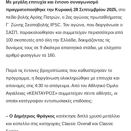
Με µεγάλη επιτυχία και έντονο συναγωνισµό
πραγµατοποιήθηκε την Κυριακή 28 Σεπτεµβρίου 2025,
στο
πεδίο βολής Αρόης Πατρών, ο 2ος αγώνας πρωταθλήµατος
Γ΄ Ζώνης Σκοποβολής IPSC. Τον αγώνα, που διοργάνωσε ο
ΣΑΣΠ, παρακολούθησαν και συµµετείχαν περισσότεροι από
100 σκοπευτές από όλη την Ελλάδα, δοκιµάζοντας τις
δυνάµεις τους σε 9 ιδιαίτερα απαιτητικά στάδια, µε ελάχιστο
αριθµό φυσιγγίων τα 160.
Παρά τις έντονες βροχοπτώσεις που καθυστέρησαν το
πρόγραµµα, η διοργάνωση ολοκληρώθηκε µε επιτυχία και
απονοµές στις 4:30 το απόγευµα. Από τον Αθλητικό Όµιλο
Αιγιάλειας «ΚΕΝΤΑΥΡΟΣ» συµµετείχαν πέντε αθλητές, οι
οποίοι κατέγραψαν εντυπωσιακές επιδόσεις:
– Ο ∆ηµήτριος Φράγκος
κατέκτησε διπλό χρυσό µετάλλιο
και κύπελλο στις κατηγορίες Classic Overall και Classic