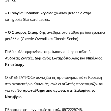
Senior.
– Η Μαρία Φράγκου
κέρδισε χάλκινο µετάλλιο στην
κατηγορία Standard Ladies.
– Ο Σταύρος Σταυρίδης
ανέβηκε στο βάθρο µε δύο χάλκινα
µετάλλια (Classic Overall και Classic Senior).
Πολύ καλές εµφανίσεις σηµείωσαν επίσης οι αθλητές
Α
νδρέας Ζαντές, ∆αµιανός Σωτηρόπουλος και Νικόλαος
Κτιστάκης.
Ο «ΚΕΝΤΑΥΡΟΣ» συνεχίζει τις προπονήσεις κάθε Κυριακή
στο σκοπευτήριο Κουνινάς, ενώ οι αθλητές προετοιµάζονται
για τον
3ο πρωταθληµατικό αγώνα, στη Σαλαµίνα το
Νοέµβριο.
Πληροφορίες – εγγραφές στο τηλ. 6972229748.