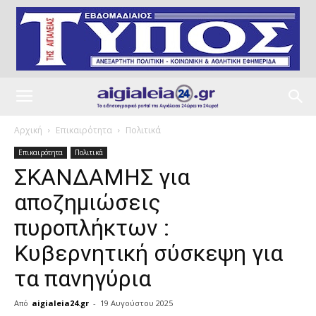
Αρχική
Επικαιρότητα
Πολιτικά
Επικαιρότητα
Πολιτικά
ΣΚΑΝΔΑΜΗΣ για
αποζημιώσεις
πυροπλήκτων :
Κυβερνητική σύσκεψη για
τα πανηγύρια
Από
aigialeia24.gr
-
19 Αυγούστου 2025