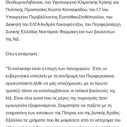
Θεόδωρο
υ
Λιβάνιο
υ
,
του Υ
φυπουργ
ού
Κλιματικής Κρίσης και
Πολιτικής Προστασίας Κώστα Κατσαφάδο
υ
,
του
Γ.Γ.
του
Υπουργείου Περιβάλλοντος Ευστάθιο
υ
Σταθόπουλο
υ
,
του
Δ
ιοικητή του ΕΛΓΑ Ανδρέα
Λυκουρέντζο
υ
,
του Περιφερειάρχη
Δυτικής Ελλάδας Νεκτάριου Φαρμάκη και των βουλευτών
της ΝΔ.
Όλη η ανάρτηση :
“
Το καλοκαίρι είναι η εποχή των πανηγυριών. Έτσι, το
κυβερνητικό επιτελείο με τη συνδρομή του Περιφερειακού
οργανοπαίκτη ήλθε να μάς αποζημιώσει, με το πρώτο
τραπέζι πίστα να καταλαμβάνουν οι τοπικοί βουλευτές της
ΝΔ. Είναι όλοι αυτοί που τις μέρες της πυρκαγιάς ήταν
κραυγαλέα εξαφανισμένοι. Σταματήστε να παίζετε με τη
νοημοσύνη των κατοίκων της Πάτρας και της Δυτικής Αχαΐας.
Εξάλλου τα χρήματα που θα μοιράσετε από το υστέρημα του