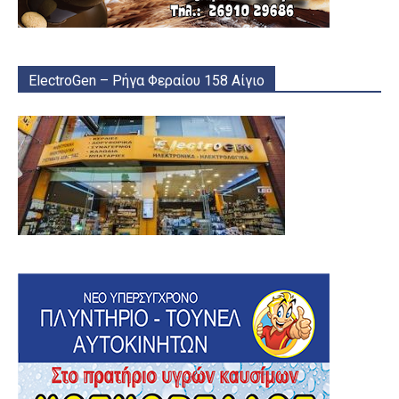
ElectroGen – Ρήγα Φεραίου 158 Αίγιο