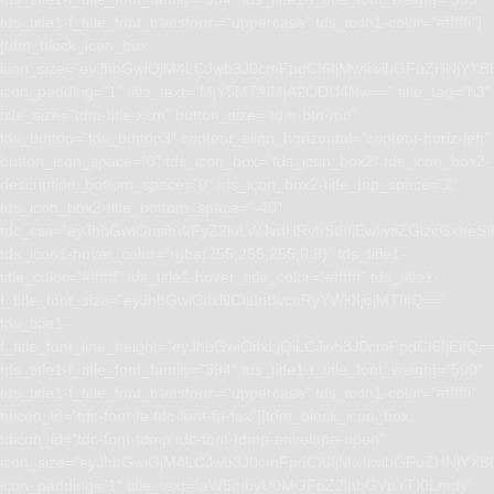
tds_title1-f_title_font_transform=”uppercase” tds_icon1-color=”#ffffff”]
[tdm_block_icon_box
icon_size=”eyJhbGwiOjM4LCJwb3J0cmFpdCI6IjMwIiwibGFuZHNjYXBlI
icon_padding=”1″ title_text=”MjY5MTAlMjA2ODU4Nw==” title_tag=”h3″
title_size=”tdm-title-xsm” button_size=”tdm-btn-md”
tds_button=”tds_button3″ content_align_horizontal=”content-horiz-left”
button_icon_space=”0″ tds_icon_box=”tds_icon_box2″ tds_icon_box2-
description_bottom_space=”0″ tds_icon_box2-title_top_space=”2″
tds_icon_box2-title_bottom_space=”-40″
tdc_css=”eyJhbGwiOnsibWFyZ2luLWJvdHRvbSI6IjEwIiwiZGlzcGxhe
tds_icon1-hover_color=”rgba(255,255,255,0.8)” tds_title1-
title_color=”#ffffff” tds_title1-hover_title_color=”#ffffff” tds_title1-
f_title_font_size=”eyJhbGwiOiIxNCIsInBvcnRyYWl0IjoiMTIifQ==”
tds_title1-
f_title_font_line_height=”eyJhbGwiOiIxLjQiLCJwb3J0cmFpdCI6IjEifQ=
tds_title1-f_title_font_family=”394″ tds_title1-f_title_font_weight=”500″
tds_title1-f_title_font_transform=”uppercase” tds_icon1-color=”#ffffff”
tdicon_id=”tdc-font-fa tdc-font-fa-fax”][tdm_block_icon_box
tdicon_id=”tdc-font-tdmp tdc-font-tdmp-envelope-open”
icon_size=”eyJhbGwiOjM4LCJwb3J0cmFpdCI6IjMwIiwibGFuZHNjYXBlI
icon_padding=”1″ title_text=”aW5mbyU0MGFpZ2lhbGVpYTI0Lmdy”