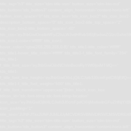
title_tag=”h3″ title_size=”tdm-title-xsm” button_size=”tdm-btn-md”
tds_button=”tds_button3″ content_align_horizontal=”content-horiz-left”
button_icon_space=”0″ tds_icon_box=”tds_icon_box2″ tds_icon_box2-
description_bottom_space=”0″ tds_icon_box2-title_top_space=”2″
tds_icon_box2-title_bottom_space=”-40″
tdc_css=”eyJhbGwiOnsibWFyZ2luLWJvdHRvbSI6IjEwIiwiZGlzcGxhe
tds_icon1-color=”#ffffff” tds_icon1-
hover_color=”rgba(255,255,255,0.8)” tds_title1-title_color=”#ffffff”
tds_title1-hover_title_color=”#ffffff” tds_title1-f_title_font_family=”394″
tds_title1-
f_title_font_size=”eyJhbGwiOiIxNCIsInBvcnRyYWl0IjoiMTIifQ==”
tds_title1-
f_title_font_line_height=”eyJhbGwiOiIxLjQiLCJwb3J0cmFpdCI6IjEifQ=
tds_title1-f_title_font_weight=”500″ tds_title1-
f_title_font_transform=”uppercase”][tdm_block_icon_box
tdicon_id=”tdc-font-tdmp tdc-font-tdmp-location”
icon_size=”eyJhbGwiOjM4LCJwb3J0cmFpdCI6IjMwIiwibGFuZHNjYXBlI
icon_padding=”1″
title_text=”JUNFJTkxJUNFJUI4LiUyMCVDRSVBNiVDRSVCMSVD
title_tag=”h3″ title_size=”tdm-title-xsm” button_size=”tdm-btn-md”
tds_button=”tds_button3″ content_align_horizontal=”content-horiz-left”