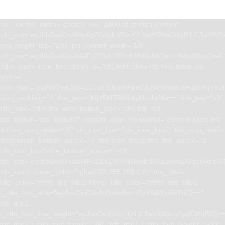
[vc_row full_width=”stretch_row_1400 td-stretch-content”
tdc_css=”eyJhbGwiOnsiYm9yZGVyLXRvcC13aWR0aCI6IjEiLCJwYWRk
svg_height_top=”200″][vc_column width=”1/4″
tdc_css=”eyJhbGwiOnsibWFyZ2luLXRvcCI6Ii0yMCIsImNvbnRlbnQta
[tdm_block_icon_box tdicon_id=”tdc-font-tdmp tdc-font-tdmp-old-
phone”
icon_size=”eyJhbGwiOjM4LCJwb3J0cmFpdCI6IjMwIiwibGFuZHNjYXBlI
icon_padding=”1″ title_text=”MjY5MTAlMjAyMzUwNw==” title_tag=”h3″
title_size=”tdm-title-xsm” button_size=”tdm-btn-md”
tds_button=”tds_button3″ content_align_horizontal=”content-horiz-left”
button_icon_space=”0″ tds_icon_box=”tds_icon_box2″ tds_icon_box2-
description_bottom_space=”0″ tds_icon_box2-title_top_space=”2″
tds_icon_box2-title_bottom_space=”-40″
tdc_css=”eyJhbGwiOnsibWFyZ2luLWJvdHRvbSI6IjEwIiwiZGlzcGxhe
tds_icon1-hover_color=”rgba(255,255,255,0.8)” tds_title1-
title_color=”#ffffff” tds_title1-hover_title_color=”#ffffff” tds_title1-
f_title_font_size=”eyJhbGwiOiIxNCIsInBvcnRyYWl0IjoiMTIifQ==”
tds_title1-
f_title_font_line_height=”eyJhbGwiOiIxLjQiLCJwb3J0cmFpdCI6IjEifQ=
tds_title1-f_title_font_family=”394″ tds_title1-f_title_font_weight=”500″