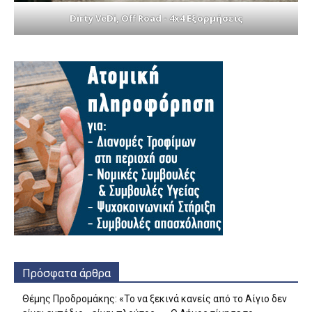
Dirty VeDi, Off Road - 4x4 Εξορμήσεις
Πρόσφατα άρθρα
Θέμης Προδρομάκης: «Το να ξεκινά κανείς από το Αίγιο δεν