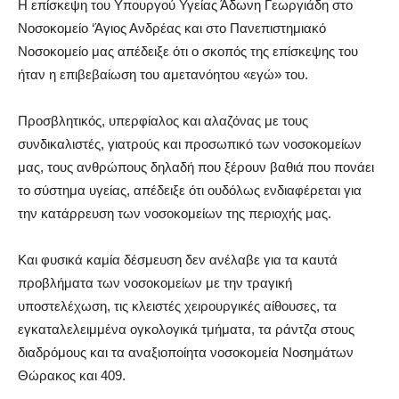
Η επίσκεψη του Υπουργού Υγείας Άδωνη Γεωργιάδη στο
Νοσοκομείο ‘Άγιος Ανδρέας και στο Πανεπιστημιακό
Νοσοκομείο
μας
απέδειξε ότι ο σκοπός της επίσκεψης του
ήταν η επιβεβαίωση του αμετανόητου «εγώ» του.
Προσβλητικός, υπερφίαλος και αλαζόνας με τους
συνδικαλιστές
, γιατρούς και προσωπικό
των νοσοκομείων
μας, τους ανθρώπους δηλαδή που ξέρουν βαθιά που πονάει
το σύστημα υγείας, απέδειξε ότι ουδόλως ενδιαφέρεται για
την κατάρρευση των νοσοκομείων της περιοχής μας.
Και φυσικά καμία δέσμευση δεν ανέλαβε για τα καυτά
προβλήματα των νοσοκομείων με την τραγική
υποστελέχωση
, τις κλειστές χειρουργικές αίθουσες, τα
εγκαταλελειμμένα ογκολογικά τμήματα, τα ράντζα στους
διαδρόμους και
τα
αναξιοποίητα νοσοκομεία
Νοσημάτων
Θώρακος και 409.