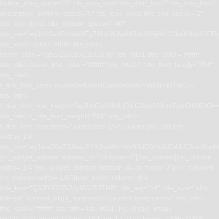
button_icon_space=”0″ tds_icon_box=”tds_icon_box2″ tds_icon_box2-
description_bottom_space=”0″ tds_icon_box2-title_top_space=”2″
tds_icon_box2-title_bottom_space=”-40″
tdc_css=”eyJhbGwiOnsibWFyZ2luLWJvdHRvbSI6IjAiLCJkaXNwbGF5I
tds_icon1-color=”#ffffff” tds_icon1-
hover_color=”rgba(255,255,255,0.8)” tds_title1-title_color=”#ffffff”
tds_title1-hover_title_color=”#ffffff” tds_title1-f_title_font_family=”394″
tds_title1-
f_title_font_size=”eyJhbGwiOiIxNCIsInBvcnRyYWl0IjoiMTIifQ==”
tds_title1-
f_title_font_line_height=”eyJhbGwiOiIxLjQiLCJwb3J0cmFpdCI6IjEifQ=
tds_title1-f_title_font_weight=”500″ tds_title1-
f_title_font_transform=”uppercase”][/vc_column][vc_column
width=”1/4″
tdc_css=”eyJwaG9uZSI6eyJtYXJnaW4tYm90dG9tIjoiNDAiLCJkaXNwb
[vc_widget_sidebar sidebar_id=”td-footer-1″][/vc_column][vc_column
width=”1/4″][vc_widget_sidebar sidebar_id=”td-footer-3″][/vc_column]
[vc_column width=”1/4″][tdm_block_column_title
title_text=”Q3JlYXRlZCUyMGJ5JTNB” title_tag=”h4″ title_size=”tdm-
title-sm” content_align_horizontal=”content-horiz-center” tds_title1-
title_color=”#ffffff” tds_title=”tds_title1″][vc_single_image
media_size_image_height=”150″ media_size_image_width=”150″