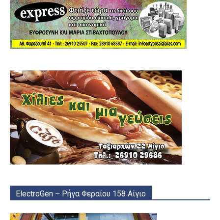
ElectroGen – Ρήγα Φεραίου 158 Αίγιο