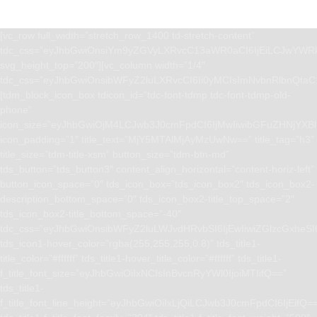
[vc_row full_width=”stretch_row_1400 td-stretch-content”
tdc_css=”eyJhbGwiOnsiYm9yZGVyLXRvcC13aWR0aCI6IjEiLCJwYWRk
svg_height_top=”200″][vc_column width=”1/4″
tdc_css=”eyJhbGwiOnsibWFyZ2luLXRvcCI6Ii0yMCIsImNvbnRlbnQta
[tdm_block_icon_box tdicon_id=”tdc-font-tdmp tdc-font-tdmp-old-
phone”
icon_size=”eyJhbGwiOjM4LCJwb3J0cmFpdCI6IjMwIiwibGFuZHNjYXBlI
icon_padding=”1″ title_text=”MjY5MTAlMjAyMzUwNw==” title_tag=”h3″
title_size=”tdm-title-xsm” button_size=”tdm-btn-md”
tds_button=”tds_button3″ content_align_horizontal=”content-horiz-left”
button_icon_space=”0″ tds_icon_box=”tds_icon_box2″ tds_icon_box2-
description_bottom_space=”0″ tds_icon_box2-title_top_space=”2″
tds_icon_box2-title_bottom_space=”-40″
tdc_css=”eyJhbGwiOnsibWFyZ2luLWJvdHRvbSI6IjEwIiwiZGlzcGxhe
tds_icon1-hover_color=”rgba(255,255,255,0.8)” tds_title1-
title_color=”#ffffff” tds_title1-hover_title_color=”#ffffff” tds_title1-
f_title_font_size=”eyJhbGwiOiIxNCIsInBvcnRyYWl0IjoiMTIifQ==”
tds_title1-
f_title_font_line_height=”eyJhbGwiOiIxLjQiLCJwb3J0cmFpdCI6IjEifQ=