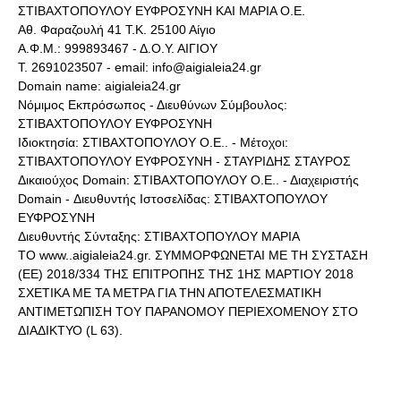
ΣΤΙΒΑΧΤΟΠΟΥΛΟΥ ΕΥΦΡΟΣΥΝΗ ΚΑΙ ΜΑΡΙΑ Ο.Ε.
Αθ. Φαραζουλή 41 Τ.Κ. 25100 Αίγιο
Α.Φ.Μ.: 999893467 - Δ.Ο.Υ. ΑΙΓΙΟΥ
Τ. 2691023507 - email: info@aigialeia24.gr
Domain name: aigialeia24.gr
Νόμιμος Εκπρόσωπος - Διευθύνων Σύμβουλος:
ΣΤΙΒΑΧΤΟΠΟΥΛΟΥ ΕΥΦΡΟΣΥΝΗ
Ιδιοκτησία: ΣΤΙΒΑΧΤΟΠΟΥΛΟΥ Ο.Ε.. - Μέτοχοι:
ΣΤΙΒΑΧΤΟΠΟΥΛΟΥ ΕΥΦΡΟΣΥΝΗ - ΣΤΑΥΡΙΔΗΣ ΣΤΑΥΡΟΣ
Δικαιούχος Domain: ΣΤΙΒΑΧΤΟΠΟΥΛΟΥ Ο.Ε.. - Διαχειριστής
Domain - Διευθυντής Ιστοσελίδας: ΣΤΙΒΑΧΤΟΠΟΥΛΟΥ
ΕΥΦΡΟΣΥΝΗ
Διευθυντής Σύνταξης: ΣΤΙΒΑΧΤΟΠΟΥΛΟΥ ΜΑΡΙΑ
ΤΟ www..aigialeia24.gr. ΣΥΜΜΟΡΦΩΝΕΤΑΙ ΜΕ ΤΗ ΣΥΣΤΑΣΗ
(ΕΕ) 2018/334 ΤΗΣ ΕΠΙΤΡΟΠΗΣ ΤΗΣ 1ΗΣ ΜΑΡΤΙΟΥ 2018
ΣΧΕΤΙΚΑ ΜΕ ΤΑ ΜΕΤΡΑ ΓΙΑ ΤΗΝ ΑΠΟΤΕΛΕΣΜΑΤΙΚΗ
ΑΝΤΙΜΕΤΩΠΙΣΗ ΤΟΥ ΠΑΡΑΝΟΜΟΥ ΠΕΡΙΕΧΟΜΕΝΟΥ ΣΤΟ
ΔΙΑΔΙΚΤΥΟ (L 63).