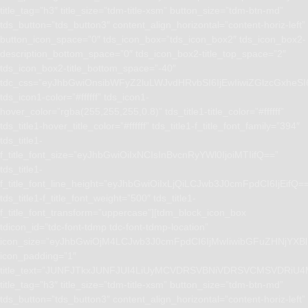
title_tag=”h3″ title_size=”tdm-title-xsm” button_size=”tdm-btn-md”
tds_button=”tds_button3″ content_align_horizontal=”content-horiz-left”
button_icon_space=”0″ tds_icon_box=”tds_icon_box2″ tds_icon_box2-
description_bottom_space=”0″ tds_icon_box2-title_top_space=”2″
tds_icon_box2-title_bottom_space=”-40″
tdc_css=”eyJhbGwiOnsibWFyZ2luLWJvdHRvbSI6IjEwIiwiZGlzcGxhe
tds_icon1-color=”#ffffff” tds_icon1-
hover_color=”rgba(255,255,255,0.8)” tds_title1-title_color=”#ffffff”
tds_title1-hover_title_color=”#ffffff” tds_title1-f_title_font_family=”394″
tds_title1-
f_title_font_size=”eyJhbGwiOiIxNCIsInBvcnRyYWl0IjoiMTIifQ==”
tds_title1-
f_title_font_line_height=”eyJhbGwiOiIxLjQiLCJwb3J0cmFpdCI6IjEifQ=
tds_title1-f_title_font_weight=”500″ tds_title1-
f_title_font_transform=”uppercase”][tdm_block_icon_box
tdicon_id=”tdc-font-tdmp tdc-font-tdmp-location”
icon_size=”eyJhbGwiOjM4LCJwb3J0cmFpdCI6IjMwIiwibGFuZHNjYXBlI
icon_padding=”1″
title_text=”JUNFJTkxJUNFJUI4LiUyMCVDRSVBNiVDRSVCMSVD
title_tag=”h3″ title_size=”tdm-title-xsm” button_size=”tdm-btn-md”
tds_button=”tds_button3″ content_align_horizontal=”content-horiz-left”