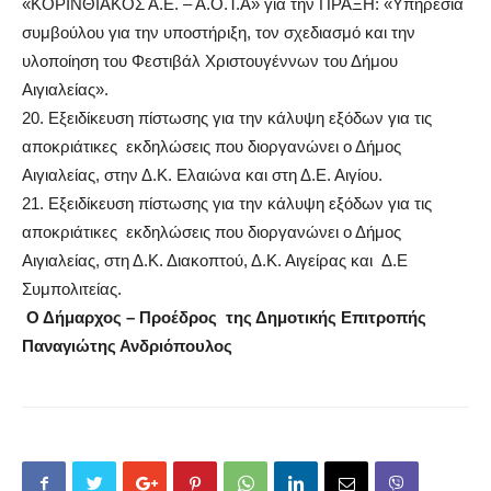
«ΚΟΡΙΝΘΙΑΚΟΣ Α.Ε. – Α.Ο.Τ.Α» για την ΠΡΑΞΗ: «Υπηρεσία
συμβούλου για την υποστήριξη, τον σχεδιασμό και την
υλοποίηση του Φεστιβάλ Χριστουγέννων του Δήμου
Αιγιαλείας».
20.
Εξειδίκευση πίστωσης για την κάλυψη ε
ξόδων για τις
αποκριάτικες
εκδηλώσεις που διοργανώνει ο Δήμος
Αιγιαλείας, στη
ν Δ.Κ. Ελαιώνα και στη
Δ.
Ε
. Αιγίου.
21.
Εξειδίκευση πίστωσης για την κάλυψη ε
ξόδων για τις
αποκριάτικες
εκδηλώσεις που διοργανώνει ο Δήμος
Αιγιαλείας, στη Δ.Κ. Διακοπτού, Δ.Κ. Αιγείρας και Δ.Ε
Συμπολιτείας.
Ο Δήμαρχος – Προέδρος
της Δημοτικής Επιτροπής
Παναγιώτης Ανδριόπουλος