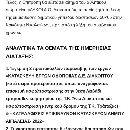
Τέλος, η Επιτροπή θα εξετάσει αίτημα του αθλητικού
σωματείου «ΛΥΚΟΙ Α.Ο. Διακοπτού», το οποίο ζητά τη λύση
της εκμίσθωσης δημοτικού γηπέδου διαστάσεων 50×65 στην
Κοινότητα Νικολαιίκων, πριν από τη λήξη του συμβατικού
χρόνου.
ΑΝΑΛΥΤΙΚΑ ΤΑ ΘΕΜΑ
TA ΤΗΣ
ΗΜΕΡΗΣΙΑΣ
ΔΙΑΤΑΞΗΣ:
1.
Έγκριση
2
πρωτοκόλλων παραλαβής των έργων
«ΚΑΤΑΣΚΕΥΗ ΕΡΓΩΝ ΟΔΟΠΟΙΙΑΣ Δ.Ε. ΔΙΑΚΟΠΤΟΥ
(κατά σειρά προτεραιότητας όπως αναγράφονται:
επισκευή ασφαλτόστρωσης στην θέση Λειβάδι
έμπροσθεν κοιμητηρίου της Τ.Κ. Άνω Διακοπτού και
ασφαλτόστρωση κεντρικού δρόμου της Τ.Κ. Τράπεζας)»
& «ΚΑΤΕΔΑΦΙΣΕΙΣ ΕΠΙΚΙΝΔΥΝΩΝ ΚΑΤΑΣΚΕΥΩΝ ΔΗΜΟΥ
ΑΙΓΙΑΛΕΙΑΣ- 2022»
2.
Συγκρότηση επιτροπής διεξαγωγής δημοπρασιών που