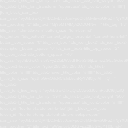
tds_title1-f_title_font_family=”394″ tds_title1-f_title_font_weight=”500″
tds_title1-f_title_font_transform=”uppercase” tds_icon1-color=”#ffffff”]
[tdm_block_icon_box
icon_size=”eyJhbGwiOjM4LCJwb3J0cmFpdCI6IjMwIiwibGFuZHNjYXBlI
icon_padding=”1″ title_text=”MjY5MTAlMjA2ODU4Nw==” title_tag=”h3″
title_size=”tdm-title-xsm” button_size=”tdm-btn-md”
tds_button=”tds_button3″ content_align_horizontal=”content-horiz-left”
button_icon_space=”0″ tds_icon_box=”tds_icon_box2″ tds_icon_box2-
description_bottom_space=”0″ tds_icon_box2-title_top_space=”2″
tds_icon_box2-title_bottom_space=”-40″
tdc_css=”eyJhbGwiOnsibWFyZ2luLWJvdHRvbSI6IjEwIiwiZGlzcGxhe
tds_icon1-hover_color=”rgba(255,255,255,0.8)” tds_title1-
title_color=”#ffffff” tds_title1-hover_title_color=”#ffffff” tds_title1-
f_title_font_size=”eyJhbGwiOiIxNCIsInBvcnRyYWl0IjoiMTIifQ==”
tds_title1-
f_title_font_line_height=”eyJhbGwiOiIxLjQiLCJwb3J0cmFpdCI6IjEifQ=
tds_title1-f_title_font_family=”394″ tds_title1-f_title_font_weight=”500″
tds_title1-f_title_font_transform=”uppercase” tds_icon1-color=”#ffffff”
tdicon_id=”tdc-font-fa tdc-font-fa-fax”][tdm_block_icon_box
tdicon_id=”tdc-font-tdmp tdc-font-tdmp-envelope-open”
icon_size=”eyJhbGwiOjM4LCJwb3J0cmFpdCI6IjMwIiwibGFuZHNjYXBlI
icon_padding=”1″ title_text=”aW5mbyU0MGFpZ2lhbGVpYTI0Lmdy”