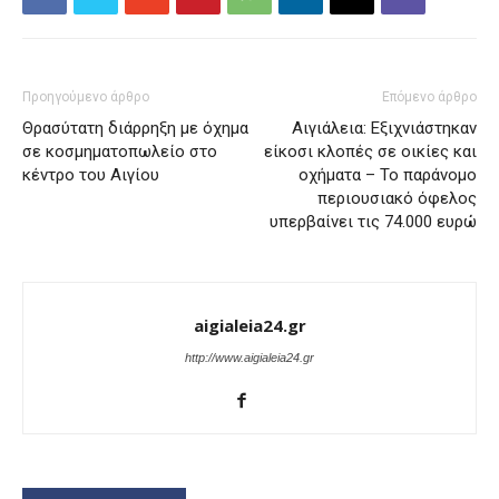
Προηγούμενο άρθρο
Επόμενο άρθρο
Θρασύτατη διάρρηξη με όχημα
Αιγιάλεια: Εξιχνιάστηκαν
σε κοσμηματοπωλείο στο
είκοσι κλοπές σε οικίες και
κέντρο του Αιγίου
οχήματα – Το παράνομο
περιουσιακό όφελος
υπερβαίνει τις 74.000 ευρώ
aigialeia24.gr
http://www.aigialeia24.gr