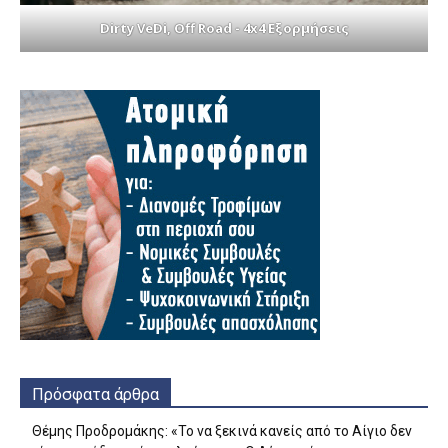
Dirty VeDi, Off Road - 4x4 Εξορμήσεις
Πρόσφατα άρθρα
Θέμης Προδρομάκης: «Το να ξεκινά κανείς από το Αίγιο δεν