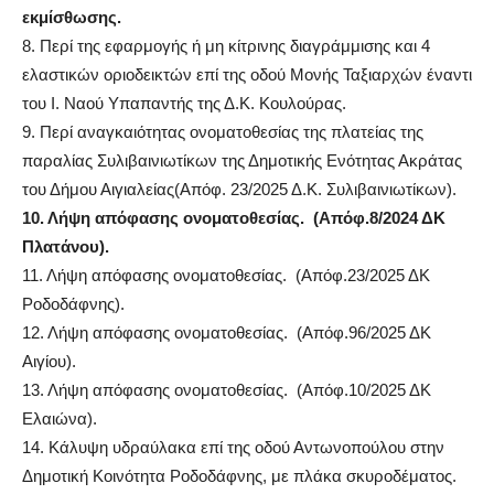
εκμίσθωσης.
8.
Περί της εφαρμογής ή μη κίτρινης διαγράμμισης
και
4
ελαστικών οριοδεικτών
επί της οδού Μονής Ταξιαρχών έναντι
του Ι. Ναού Υπαπαντής
της Δ.Κ. Κουλούρας.
9.
Περί
αναγκαιότητας
ονοματοθεσίας
της πλατείας της
παραλίας Συλιβαινιωτίκων της Δημοτικής Ενότητας Ακράτας
του Δήμου Αιγιαλείας
(
Α
πόφ
.
23
/202
5
Δ.Κ.
Συλιβαινιωτίκων).
10.
Λήψη απόφασης ονοματοθεσίας. (Απόφ.8/2024 ΔΚ
Πλατάνου).
11.
Λήψη απόφασης ονοματοθεσίας
. (
Απόφ.
23/2025 ΔΚ
Ροδοδάφνης).
12.
Λήψη απόφασης ονοματοθεσίας
. (
Απόφ.
96/2025 ΔΚ
Αιγίου
).
13.
Λήψη απόφασης ονοματοθεσίας
. (
Απόφ.
10/2025 ΔΚ
Ελαιώνα
).
14.
Κάλυψη υδραύλακα
επί της οδού Αντωνοπούλου στην
Δημοτική Κοινότητα Ροδοδάφνης, με πλάκα σκυροδέματος.