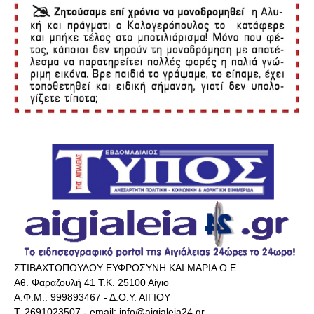
ΣΤΙΒΑΧΤΟΠΟΥΛΟΥ ΕΥΦΡΟΣΥΝΗ ΚΑΙ ΜΑΡΙΑ Ο.Ε.
Αθ. Φαραζουλή 41 Τ.Κ. 25100 Αίγιο
Α.Φ.Μ.: 999893467 - Δ.Ο.Υ. ΑΙΓΙΟΥ
Τ. 2691023507 - email: info@aigialeia24.gr