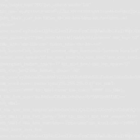
svg_height_top=”200″][vc_column width=”1/4″
tdc_css=”eyJhbGwiOnsibWFyZ2luLXRvcCI6Ii0yMCIsImNvbnRlbnQta
[tdm_block_icon_box tdicon_id=”tdc-font-tdmp tdc-font-tdmp-old-
phone”
icon_size=”eyJhbGwiOjM4LCJwb3J0cmFpdCI6IjMwIiwibGFuZHNjYXBlI
icon_padding=”1″ title_text=”MjY5MTAlMjAyMzUwNw==” title_tag=”h3″
title_size=”tdm-title-xsm” button_size=”tdm-btn-md”
tds_button=”tds_button3″ content_align_horizontal=”content-horiz-left”
button_icon_space=”0″ tds_icon_box=”tds_icon_box2″ tds_icon_box2-
description_bottom_space=”0″ tds_icon_box2-title_top_space=”2″
tds_icon_box2-title_bottom_space=”-40″
tdc_css=”eyJhbGwiOnsibWFyZ2luLWJvdHRvbSI6IjEwIiwiZGlzcGxhe
tds_icon1-hover_color=”rgba(255,255,255,0.8)” tds_title1-
title_color=”#ffffff” tds_title1-hover_title_color=”#ffffff” tds_title1-
f_title_font_size=”eyJhbGwiOiIxNCIsInBvcnRyYWl0IjoiMTIifQ==”
tds_title1-
f_title_font_line_height=”eyJhbGwiOiIxLjQiLCJwb3J0cmFpdCI6IjEifQ=
tds_title1-f_title_font_family=”394″ tds_title1-f_title_font_weight=”500″
tds_title1-f_title_font_transform=”uppercase” tds_icon1-color=”#ffffff”]
[tdm_block_icon_box
icon_size=”eyJhbGwiOjM4LCJwb3J0cmFpdCI6IjMwIiwibGFuZHNjYXBlI