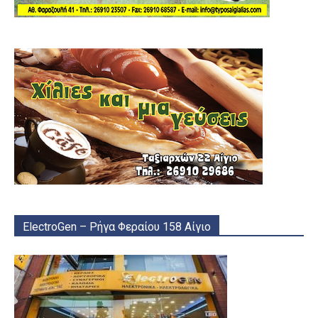
ElectroGen – Ρήγα Φεραίου 158 Αίγιο