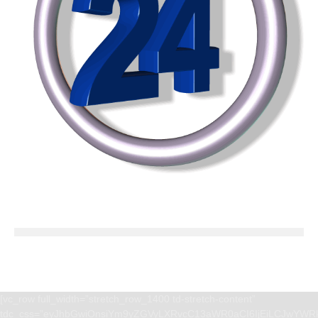
[vc_row full_width=”stretch_row_1400 td-stretch-content”
tdc_css=”eyJhbGwiOnsiYm9yZGVyLXRvcC13aWR0aCI6IjEiLCJwYWRk