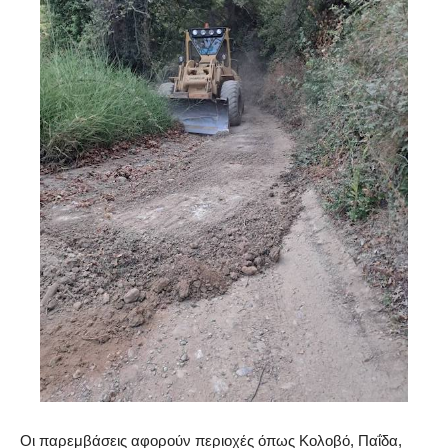
Οι παρεμβάσεις αφορούν περιοχές όπως Κολοβό, Παΐδα,