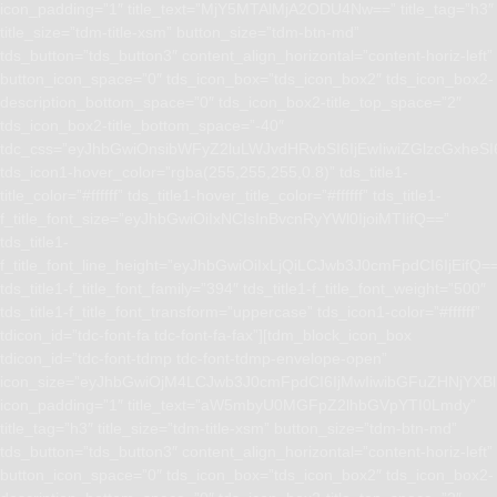
icon_padding=”1″ title_text=”MjY5MTAlMjA2ODU4Nw==” title_tag=”h3″
title_size=”tdm-title-xsm” button_size=”tdm-btn-md”
tds_button=”tds_button3″ content_align_horizontal=”content-horiz-left”
button_icon_space=”0″ tds_icon_box=”tds_icon_box2″ tds_icon_box2-
description_bottom_space=”0″ tds_icon_box2-title_top_space=”2″
tds_icon_box2-title_bottom_space=”-40″
tdc_css=”eyJhbGwiOnsibWFyZ2luLWJvdHRvbSI6IjEwIiwiZGlzcGxhe
tds_icon1-hover_color=”rgba(255,255,255,0.8)” tds_title1-
title_color=”#ffffff” tds_title1-hover_title_color=”#ffffff” tds_title1-
f_title_font_size=”eyJhbGwiOiIxNCIsInBvcnRyYWl0IjoiMTIifQ==”
tds_title1-
f_title_font_line_height=”eyJhbGwiOiIxLjQiLCJwb3J0cmFpdCI6IjEifQ=
tds_title1-f_title_font_family=”394″ tds_title1-f_title_font_weight=”500″
tds_title1-f_title_font_transform=”uppercase” tds_icon1-color=”#ffffff”
tdicon_id=”tdc-font-fa tdc-font-fa-fax”][tdm_block_icon_box
tdicon_id=”tdc-font-tdmp tdc-font-tdmp-envelope-open”
icon_size=”eyJhbGwiOjM4LCJwb3J0cmFpdCI6IjMwIiwibGFuZHNjYXBlI
icon_padding=”1″ title_text=”aW5mbyU0MGFpZ2lhbGVpYTI0Lmdy”
title_tag=”h3″ title_size=”tdm-title-xsm” button_size=”tdm-btn-md”
tds_button=”tds_button3″ content_align_horizontal=”content-horiz-left”
button_icon_space=”0″ tds_icon_box=”tds_icon_box2″ tds_icon_box2-