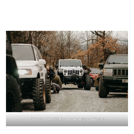
Dirty VeDi, Off Road - 4x4 Εξορμήσεις