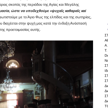
κύριος σκοπός της περιόδου της Αγίας και Μεγάλης
μασία, ώστε να υποδεχθούμε «ψυχαῖς καθαραῖς καί
ωτιστούμε με το Άγιο Φως της ελπίδας και της σωτηρίας,
υ διαχέεται στην ψυχή μας κατά την ένδοξη Ανάστασή
 της προετοιμασίας αυτής.
Σ
Αθ
Α.
Τ.
Do
Ν
Σ
Ι
Σ
Σ
Δ
Δι
Σ
Δ
Τ