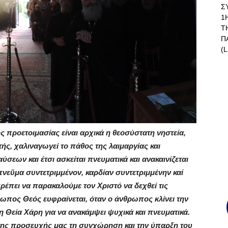
Σ
1
Τ
Π
(L
 προετοιμασίας είναι αρχικά η θεοσύστατη νηστεία,
ής, χαλιναγωγεί το πάθος της λαιμαργίας και
σεων και έτσι ασκείται πνευματικά και ανακαινίζεται
πνεῦμα συντετριμμένον, καρδίαν συντετριμμένην καί
ρέπει να παρακαλούμε τον Χριστό να δεχθεί τις
θρωπος Θεός ευφραίνεται, όταν ο άνθρωπος κλίνει την
η Θεία Χάρη για να ανακάμψει ψυχικά και πνευματικά.
της προσευχής μας τη συγχώρηση και την ύπαρξη του