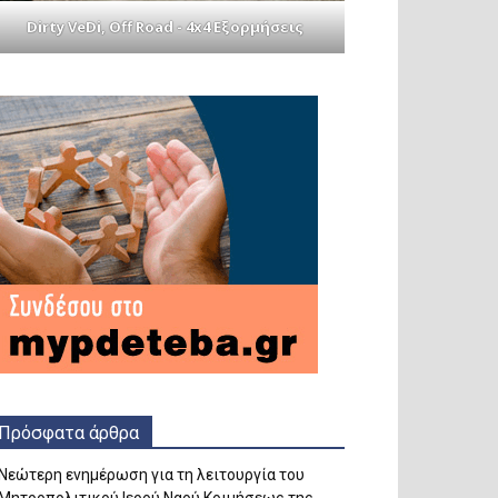
Dirty VeDi, Off Road - 4x4 Εξορμήσεις
Πρόσφατα άρθρα
Νεώτερη ενημέρωση για τη λειτουργία του