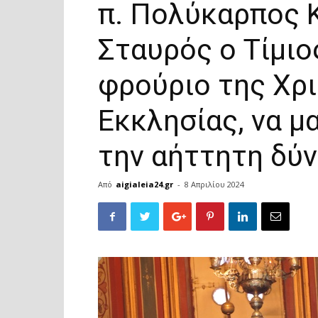
π. Πολύκαρπος Κ
Σταυρός ο Τίμιο
φρούριο της Χρι
Εκκλησίας, να μ
την αήττητη δύν
Από
aigialeia24.gr
-
8 Απριλίου 2024