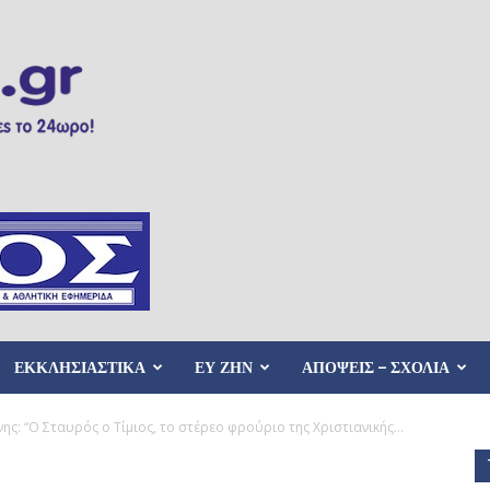
ΕΚΚΛΗΣΙΑΣΤΙΚΑ
ΕΥ ΖΗΝ
ΑΠΟΨΕΙΣ – ΣΧΟΛΙΑ
ης: “Ο Σταυρός ο Τίμιος, το στέρεο φρούριο της Χριστιανικής...