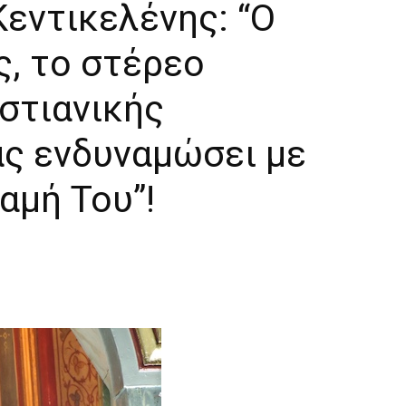
εντικελένης: “Ο
ς, το στέρεο
στιανικής
ας ενδυναμώσει με
αμή Του”!