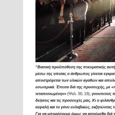
“Βασική προϋπόθεση της πνευματικής αυτής
μέσω της οποίας ο άνθρωπος γίνεται εγκρατ
αποστρέφεται των υλικών αγαθών και απολαύ
εσωτερικά. Έπειτα διά της προσευχής, με «
τεταπεινωμένην»
(Ψαλ. 50, 19),
γονυπετείς π
δεήσεις και τις προσευχές μας. Κι ο φιλάν
κεφαλή και το γόνυ ευλαβικώς, εκζητώντας τ
Για να μπορέσουμε όμως να αιτούμεθα διά 