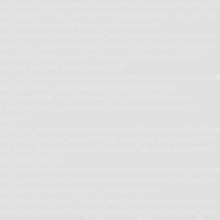
icon_size=”eyJhbGwiOjM4LCJwb3J0cmFpdCI6IjMwIiwibGFuZHNjYXBlI
icon_padding=”1″ title_text=”MjY5MTAlMjAyMzUwNw==” title_tag=”h3″
title_size=”tdm-title-xsm” button_size=”tdm-btn-md”
tds_button=”tds_button3″ content_align_horizontal=”content-horiz-left”
button_icon_space=”0″ tds_icon_box=”tds_icon_box2″ tds_icon_box2-
description_bottom_space=”0″ tds_icon_box2-title_top_space=”2″
tds_icon_box2-title_bottom_space=”-40″
tdc_css=”eyJhbGwiOnsibWFyZ2luLWJvdHRvbSI6IjEwIiwiZGlzcGxhe
tds_icon1-hover_color=”rgba(255,255,255,0.8)” tds_title1-
title_color=”#ffffff” tds_title1-hover_title_color=”#ffffff” tds_title1-
f_title_font_size=”eyJhbGwiOiIxNCIsInBvcnRyYWl0IjoiMTIifQ==”
tds_title1-
f_title_font_line_height=”eyJhbGwiOiIxLjQiLCJwb3J0cmFpdCI6IjEifQ=
tds_title1-f_title_font_family=”394″ tds_title1-f_title_font_weight=”500″
tds_title1-f_title_font_transform=”uppercase” tds_icon1-color=”#ffffff”]
[tdm_block_icon_box
icon_size=”eyJhbGwiOjM4LCJwb3J0cmFpdCI6IjMwIiwibGFuZHNjYXBlI
icon_padding=”1″ title_text=”MjY5MTAlMjA2ODU4Nw==” title_tag=”h3″
title_size=”tdm-title-xsm” button_size=”tdm-btn-md”
tds_button=”tds_button3″ content_align_horizontal=”content-horiz-left”
button_icon_space=”0″ tds_icon_box=”tds_icon_box2″ tds_icon_box2-