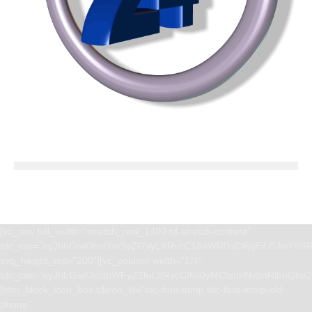
[vc_row full_width=”stretch_row_1400 td-stretch-content”
tdc_css=”eyJhbGwiOnsiYm9yZGVyLXRvcC13aWR0aCI6IjEiLCJwYWRk
svg_height_top=”200″][vc_column width=”1/4″
tdc_css=”eyJhbGwiOnsibWFyZ2luLXRvcCI6Ii0yMCIsImNvbnRlbnQta
[tdm_block_icon_box tdicon_id=”tdc-font-tdmp tdc-font-tdmp-old-
phone”