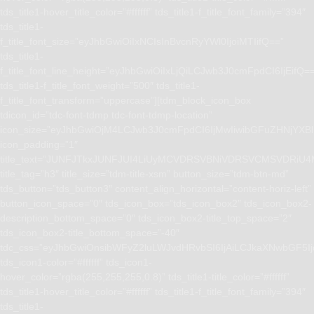
tds_title1-hover_title_color=”#ffffff” tds_title1-f_title_font_family=”394″
tds_title1-
f_title_font_size=”eyJhbGwiOiIxNCIsInBvcnRyYWl0IjoiMTIifQ==”
tds_title1-
f_title_font_line_height=”eyJhbGwiOiIxLjQiLCJwb3J0cmFpdCI6IjEifQ=
tds_title1-f_title_font_weight=”500″ tds_title1-
f_title_font_transform=”uppercase”][tdm_block_icon_box
tdicon_id=”tdc-font-tdmp tdc-font-tdmp-location”
icon_size=”eyJhbGwiOjM4LCJwb3J0cmFpdCI6IjMwIiwibGFuZHNjYXBlI
icon_padding=”1″
title_text=”JUNFJTkxJUNFJUI4LiUyMCVDRSVBNiVDRSVCMSVD
title_tag=”h3″ title_size=”tdm-title-xsm” button_size=”tdm-btn-md”
tds_button=”tds_button3″ content_align_horizontal=”content-horiz-left”
button_icon_space=”0″ tds_icon_box=”tds_icon_box2″ tds_icon_box2-
description_bottom_space=”0″ tds_icon_box2-title_top_space=”2″
tds_icon_box2-title_bottom_space=”-40″
tdc_css=”eyJhbGwiOnsibWFyZ2luLWJvdHRvbSI6IjAiLCJkaXNwbGF5I
tds_icon1-color=”#ffffff” tds_icon1-
hover_color=”rgba(255,255,255,0.8)” tds_title1-title_color=”#ffffff”
tds_title1-hover_title_color=”#ffffff” tds_title1-f_title_font_family=”394″
tds_title1-