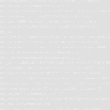
description_bottom_space=”0″ tds_icon_box2-title_top_space=”2″
tds_icon_box2-title_bottom_space=”-40″
tdc_css=”eyJhbGwiOnsibWFyZ2luLWJvdHRvbSI6IjEwIiwiZGlzcGxhe
tds_icon1-hover_color=”rgba(255,255,255,0.8)” tds_title1-
title_color=”#ffffff” tds_title1-hover_title_color=”#ffffff” tds_title1-
f_title_font_size=”eyJhbGwiOiIxNCIsInBvcnRyYWl0IjoiMTIifQ==”
tds_title1-
f_title_font_line_height=”eyJhbGwiOiIxLjQiLCJwb3J0cmFpdCI6IjEifQ=
tds_title1-f_title_font_family=”394″ tds_title1-f_title_font_weight=”500″
tds_title1-f_title_font_transform=”uppercase” tds_icon1-color=”#ffffff”
tdicon_id=”tdc-font-fa tdc-font-fa-fax”][tdm_block_icon_box
tdicon_id=”tdc-font-tdmp tdc-font-tdmp-envelope-open”
icon_size=”eyJhbGwiOjM4LCJwb3J0cmFpdCI6IjMwIiwibGFuZHNjYXBlI
icon_padding=”1″ title_text=”aW5mbyU0MGFpZ2lhbGVpYTI0Lmdy”
title_tag=”h3″ title_size=”tdm-title-xsm” button_size=”tdm-btn-md”
tds_button=”tds_button3″ content_align_horizontal=”content-horiz-left”
button_icon_space=”0″ tds_icon_box=”tds_icon_box2″ tds_icon_box2-
description_bottom_space=”0″ tds_icon_box2-title_top_space=”2″
tds_icon_box2-title_bottom_space=”-40″
tdc_css=”eyJhbGwiOnsibWFyZ2luLWJvdHRvbSI6IjEwIiwiZGlzcGxhe
tds_icon1-color=”#ffffff” tds_icon1-
hover_color=”rgba(255,255,255,0.8)” tds_title1-title_color=”#ffffff”