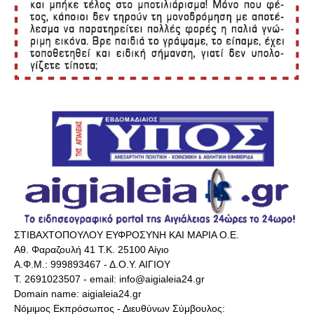
ΣΤΙΒΑΧΤΟΠΟΥΛΟΥ ΕΥΦΡΟΣΥΝΗ ΚΑΙ ΜΑΡΙΑ Ο.Ε.
Αθ. Φαραζουλή 41 Τ.Κ. 25100 Αίγιο
Α.Φ.Μ.: 999893467 - Δ.Ο.Υ. ΑΙΓΙΟΥ
Τ. 2691023507 - email: info@aigialeia24.gr
Domain name: aigialeia24.gr
Νόμιμος Εκπρόσωπος - Διευθύνων Σύμβουλος: