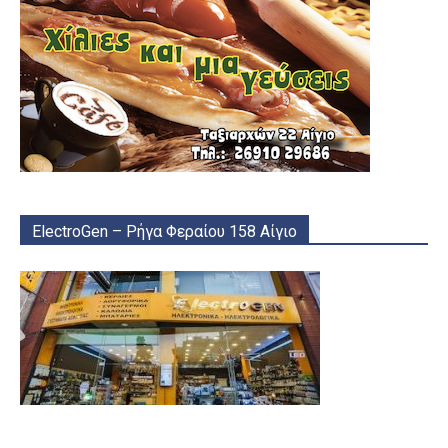
ElectroGen – Ρήγα Φεραίου 158 Αίγιο