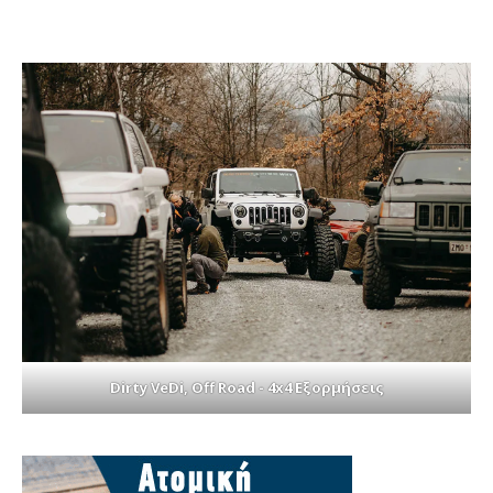
Dirty VeDi, Off Road - 4x4 Εξορμήσεις