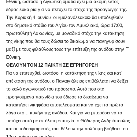
Εθνική, ωστόσο η Αιγιώτικη ομάδα έχει μία ακόμη εντός
έδρας ευκαιρία για να πετύχει το στόχο της προαγωγής της.
Την Κυριακή 4 Ιουνίου οι «μελανόλευκοι» θα υποδεχθούν
στο δημοτικό στάδιο του Αιγίου τον Αμυκλιακό, ώρα 17:00,
πρωταθλητή Λακωνίας, με μοναδικό στόχο την κατάκτηση
της νίκης που θα τους δώσει το δικαίωμα να πανηγυρίσουν
μαζί με τους φιλάθλους τους την επίτευξη της ανόδου στην Γ΄
Εθνική.
ΘΕΛΟΥΝ ΤΟΝ 12 ΠΑΙΚΤΗ ΣΕ ΕΓΡΗΓΟΡΣΗ
Για να επιτευχθεί, ωστόσο, η κατάκτηση της νίκης και κατ΄
επέκταση της ανόδου, ο Παναιγιάλειος επιβάλλεται να δείξει
το καλό αγωνιστικό του πρόσωπο. Αυτό που στα
προηγούμενα παιχνίδια του έδωσε το δικαίωμα να
κατακτήσει νικηφόρα αποτελέσματα και να έχει το πρώτο
λόγο στο… κυνήγι της ανόδου. Και για να μπορέσει να το
πετύχει αυτό με απόλυτη επιτυχία, ο Θόδωρος Ανδριόπουλος
και οι ποδοσφαιριστές του, θέλουν την πολύτιμη βοήθεια του
12ου παίκτη της ομάδας.