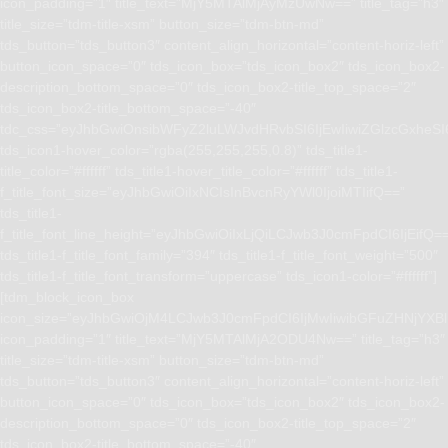
icon_padding=”1″ title_text=”MjY5MTAlMjAyMzUwNw==” title_tag=”h3″
title_size=”tdm-title-xsm” button_size=”tdm-btn-md”
tds_button=”tds_button3″ content_align_horizontal=”content-horiz-left”
button_icon_space=”0″ tds_icon_box=”tds_icon_box2″ tds_icon_box2-
description_bottom_space=”0″ tds_icon_box2-title_top_space=”2″
tds_icon_box2-title_bottom_space=”-40″
tdc_css=”eyJhbGwiOnsibWFyZ2luLWJvdHRvbSI6IjEwIiwiZGlzcGxhe
tds_icon1-hover_color=”rgba(255,255,255,0.8)” tds_title1-
title_color=”#ffffff” tds_title1-hover_title_color=”#ffffff” tds_title1-
f_title_font_size=”eyJhbGwiOiIxNCIsInBvcnRyYWl0IjoiMTIifQ==”
tds_title1-
f_title_font_line_height=”eyJhbGwiOiIxLjQiLCJwb3J0cmFpdCI6IjEifQ=
tds_title1-f_title_font_family=”394″ tds_title1-f_title_font_weight=”500″
tds_title1-f_title_font_transform=”uppercase” tds_icon1-color=”#ffffff”]
[tdm_block_icon_box
icon_size=”eyJhbGwiOjM4LCJwb3J0cmFpdCI6IjMwIiwibGFuZHNjYXBlI
icon_padding=”1″ title_text=”MjY5MTAlMjA2ODU4Nw==” title_tag=”h3″
title_size=”tdm-title-xsm” button_size=”tdm-btn-md”
tds_button=”tds_button3″ content_align_horizontal=”content-horiz-left”
button_icon_space=”0″ tds_icon_box=”tds_icon_box2″ tds_icon_box2-
description_bottom_space=”0″ tds_icon_box2-title_top_space=”2″
tds_icon_box2-title_bottom_space=”-40″