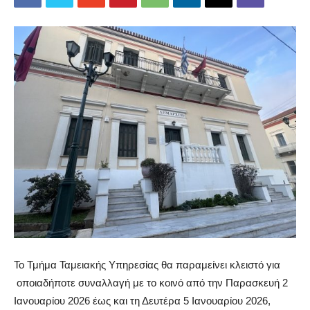
Το
Τμήμ
α Τα
μει
α
κής
Υπ
ηρεσί
ας θα παρα
μείνει
κλειστό για
οπ
οι
α
δή
π
οτε
συν
α
λλ
α
γή
με
το
κοινό
από
την
Παρα
σκευή
2
Ια
νου
α
ρίου
2026
έως
και
τη
Δευτέρ
α 5 Ια
νου
α
ρίου
2026,