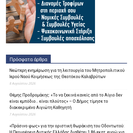
Πρόσφατα άρθρα
Νεώτερη ενημέρωση για τη λειτουργία του Μητροπολιτικού
Ιερού Ναού Κοιμήσεως της Θεοτόκου Καλαβρύτων
8 Αυγούστου 2026
Θέμης Προδρομάκης: «Το να ξεκινά κανείς από το Αίγιο δεν
είναι εμπόδιο… είναι πλούτος» – O Δήμος τίμησε το
διακεκριμένο Αιγιώτη Καθηγητή
7 Αυγούστου 2026
«Πράσινο φως» για την οριστική θωράκιση του Οδοντωτού:
Η Περιφέρεια Δυτικής Ελλάδας διαθέτει 1,86 εκατ. ευρώ για