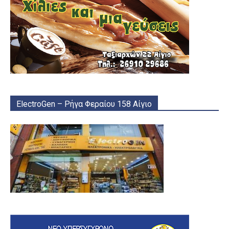
ElectroGen – Ρήγα Φεραίου 158 Αίγιο