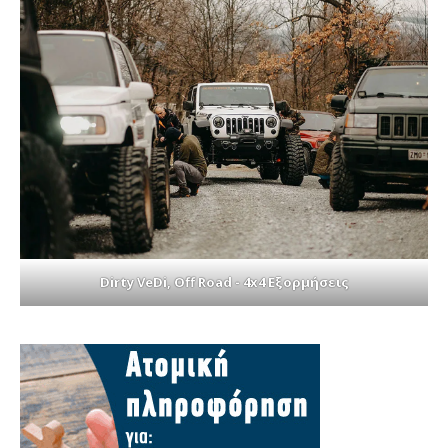
Dirty VeDi, Off Road - 4x4 Εξορμήσεις