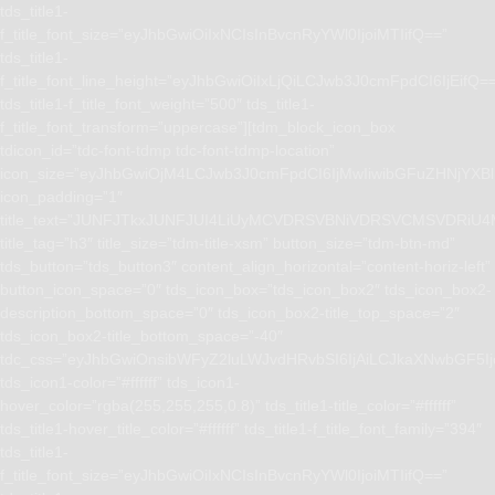
tds_title1-
f_title_font_size=”eyJhbGwiOiIxNCIsInBvcnRyYWl0IjoiMTIifQ==”
tds_title1-
f_title_font_line_height=”eyJhbGwiOiIxLjQiLCJwb3J0cmFpdCI6IjEifQ=
tds_title1-f_title_font_weight=”500″ tds_title1-
f_title_font_transform=”uppercase”][tdm_block_icon_box
tdicon_id=”tdc-font-tdmp tdc-font-tdmp-location”
icon_size=”eyJhbGwiOjM4LCJwb3J0cmFpdCI6IjMwIiwibGFuZHNjYXBlI
icon_padding=”1″
title_text=”JUNFJTkxJUNFJUI4LiUyMCVDRSVBNiVDRSVCMSVD
title_tag=”h3″ title_size=”tdm-title-xsm” button_size=”tdm-btn-md”
tds_button=”tds_button3″ content_align_horizontal=”content-horiz-left”
button_icon_space=”0″ tds_icon_box=”tds_icon_box2″ tds_icon_box2-
description_bottom_space=”0″ tds_icon_box2-title_top_space=”2″
tds_icon_box2-title_bottom_space=”-40″
tdc_css=”eyJhbGwiOnsibWFyZ2luLWJvdHRvbSI6IjAiLCJkaXNwbGF5I
tds_icon1-color=”#ffffff” tds_icon1-
hover_color=”rgba(255,255,255,0.8)” tds_title1-title_color=”#ffffff”
tds_title1-hover_title_color=”#ffffff” tds_title1-f_title_font_family=”394″
tds_title1-
f_title_font_size=”eyJhbGwiOiIxNCIsInBvcnRyYWl0IjoiMTIifQ==”