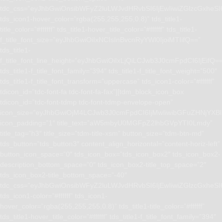
tdc_css=”eyJhbGwiOnsibWFyZ2luLWJvdHRvbSI6IjEwIiwiZGlzcGxhe
tds_icon1-hover_color=”rgba(255,255,255,0.8)” tds_title1-
title_color=”#ffffff” tds_title1-hover_title_color=”#ffffff” tds_title1-
f_title_font_size=”eyJhbGwiOiIxNCIsInBvcnRyYWl0IjoiMTIifQ==”
tds_title1-
f_title_font_line_height=”eyJhbGwiOiIxLjQiLCJwb3J0cmFpdCI6IjEifQ=
tds_title1-f_title_font_family=”394″ tds_title1-f_title_font_weight=”500″
tds_title1-f_title_font_transform=”uppercase” tds_icon1-color=”#ffffff”
tdicon_id=”tdc-font-fa tdc-font-fa-fax”][tdm_block_icon_box
tdicon_id=”tdc-font-tdmp tdc-font-tdmp-envelope-open”
icon_size=”eyJhbGwiOjM4LCJwb3J0cmFpdCI6IjMwIiwibGFuZHNjYXBlI
icon_padding=”1″ title_text=”aW5mbyU0MGFpZ2lhbGVpYTI0Lmdy”
title_tag=”h3″ title_size=”tdm-title-xsm” button_size=”tdm-btn-md”
tds_button=”tds_button3″ content_align_horizontal=”content-horiz-left”
button_icon_space=”0″ tds_icon_box=”tds_icon_box2″ tds_icon_box2-
description_bottom_space=”0″ tds_icon_box2-title_top_space=”2″
tds_icon_box2-title_bottom_space=”-40″
tdc_css=”eyJhbGwiOnsibWFyZ2luLWJvdHRvbSI6IjEwIiwiZGlzcGxhe
tds_icon1-color=”#ffffff” tds_icon1-
hover_color=”rgba(255,255,255,0.8)” tds_title1-title_color=”#ffffff”
tds_title1-hover_title_color=”#ffffff” tds_title1-f_title_font_family=”394″