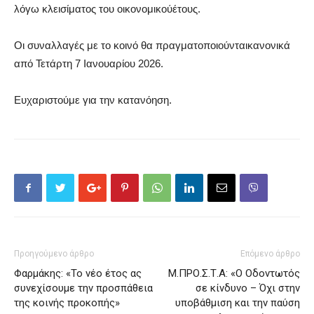
λόγω
κλεισίμ
α
τος
του
οικονομικού
έτους
.
Οι
συν
α
λλ
α
γές
με
το
κοινό
θα
πραγματοποιούνται
κα
νονικά
από
Τετάρτη
7 Ια
νου
α
ρίου
2026.
Ευχ
α
ριστούμε
γι
α
την
κατα
νόηση
.
Προηγούμενο άρθρο
Επόμενο άρθρο
Φαρμάκης: «Το νέο έτος ας
Μ.ΠΡΟ.Σ.Τ.Α: «Ο Οδοντωτός
συνεχίσουμε την προσπάθεια
σε κίνδυνο – Όχι στην
της κοινής προκοπής»
υποβάθμιση και την παύση