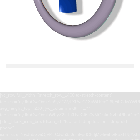
[vc_row full_width=”stretch_row_1400 td-stretch-content”
tdc_css=”eyJhbGwiOnsiYm9yZGVyLXRvcC13aWR0aCI6IjEiLCJwYWRk
svg_height_top=”200″][vc_column width=”1/4″
tdc_css=”eyJhbGwiOnsibWFyZ2luLXRvcCI6Ii0yMCIsImNvbnRlbnQta
[tdm_block_icon_box tdicon_id=”tdc-font-tdmp tdc-font-tdmp-old-
phone”
icon_size=”eyJhbGwiOjM4LCJwb3J0cmFpdCI6IjMwIiwibGFuZHNjYXBlI