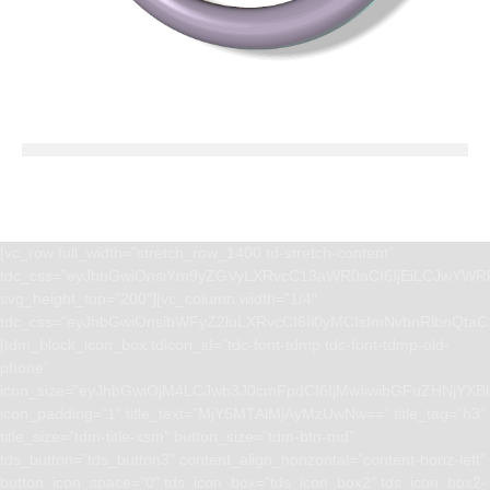
[vc_row full_width=”stretch_row_1400 td-stretch-content”
tdc_css=”eyJhbGwiOnsiYm9yZGVyLXRvcC13aWR0aCI6IjEiLCJwYWRk
svg_height_top=”200″][vc_column width=”1/4″
tdc_css=”eyJhbGwiOnsibWFyZ2luLXRvcCI6Ii0yMCIsImNvbnRlbnQta
[tdm_block_icon_box tdicon_id=”tdc-font-tdmp tdc-font-tdmp-old-
phone”
icon_size=”eyJhbGwiOjM4LCJwb3J0cmFpdCI6IjMwIiwibGFuZHNjYXBlI
icon_padding=”1″ title_text=”MjY5MTAlMjAyMzUwNw==” title_tag=”h3″
title_size=”tdm-title-xsm” button_size=”tdm-btn-md”
tds_button=”tds_button3″ content_align_horizontal=”content-horiz-left”
button_icon_space=”0″ tds_icon_box=”tds_icon_box2″ tds_icon_box2-