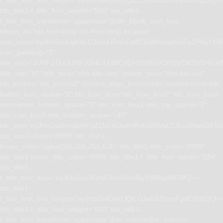
f_title_font_line_height=”eyJhbGwiOiIxLjQiLCJwb3J0cmFpdCI6IjEifQ=
tds_title1-f_title_font_weight=”500″ tds_title1-
f_title_font_transform=”uppercase”][tdm_block_icon_box
tdicon_id=”tdc-font-tdmp tdc-font-tdmp-location”
icon_size=”eyJhbGwiOjM4LCJwb3J0cmFpdCI6IjMwIiwibGFuZHNjYXBlI
icon_padding=”1″
title_text=”JUNFJTkxJUNFJUI4LiUyMCVDRSVBNiVDRSVCMSVD
title_tag=”h3″ title_size=”tdm-title-xsm” button_size=”tdm-btn-md”
tds_button=”tds_button3″ content_align_horizontal=”content-horiz-left”
button_icon_space=”0″ tds_icon_box=”tds_icon_box2″ tds_icon_box2-
description_bottom_space=”0″ tds_icon_box2-title_top_space=”2″
tds_icon_box2-title_bottom_space=”-40″
tdc_css=”eyJhbGwiOnsibWFyZ2luLWJvdHRvbSI6IjAiLCJkaXNwbGF5I
tds_icon1-color=”#ffffff” tds_icon1-
hover_color=”rgba(255,255,255,0.8)” tds_title1-title_color=”#ffffff”
tds_title1-hover_title_color=”#ffffff” tds_title1-f_title_font_family=”394″
tds_title1-
f_title_font_size=”eyJhbGwiOiIxNCIsInBvcnRyYWl0IjoiMTIifQ==”
tds_title1-
f_title_font_line_height=”eyJhbGwiOiIxLjQiLCJwb3J0cmFpdCI6IjEifQ=
tds_title1-f_title_font_weight=”500″ tds_title1-
f_title_font_transform=”uppercase”][/vc_column][vc_column