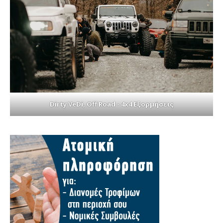
Dirty VeDi, Off Road - 4x4 Εξορμήσεις