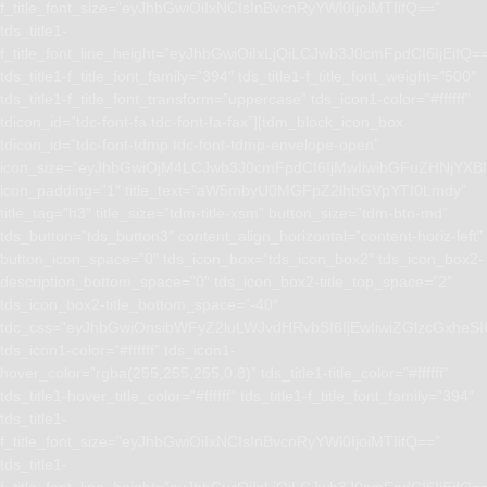
f_title_font_size=”eyJhbGwiOiIxNCIsInBvcnRyYWl0IjoiMTIifQ==”
tds_title1-
f_title_font_line_height=”eyJhbGwiOiIxLjQiLCJwb3J0cmFpdCI6IjEifQ=
tds_title1-f_title_font_family=”394″ tds_title1-f_title_font_weight=”500″
tds_title1-f_title_font_transform=”uppercase” tds_icon1-color=”#ffffff”
tdicon_id=”tdc-font-fa tdc-font-fa-fax”][tdm_block_icon_box
tdicon_id=”tdc-font-tdmp tdc-font-tdmp-envelope-open”
icon_size=”eyJhbGwiOjM4LCJwb3J0cmFpdCI6IjMwIiwibGFuZHNjYXBlI
icon_padding=”1″ title_text=”aW5mbyU0MGFpZ2lhbGVpYTI0Lmdy”
title_tag=”h3″ title_size=”tdm-title-xsm” button_size=”tdm-btn-md”
tds_button=”tds_button3″ content_align_horizontal=”content-horiz-left”
button_icon_space=”0″ tds_icon_box=”tds_icon_box2″ tds_icon_box2-
description_bottom_space=”0″ tds_icon_box2-title_top_space=”2″
tds_icon_box2-title_bottom_space=”-40″
tdc_css=”eyJhbGwiOnsibWFyZ2luLWJvdHRvbSI6IjEwIiwiZGlzcGxhe
tds_icon1-color=”#ffffff” tds_icon1-
hover_color=”rgba(255,255,255,0.8)” tds_title1-title_color=”#ffffff”
tds_title1-hover_title_color=”#ffffff” tds_title1-f_title_font_family=”394″
tds_title1-
f_title_font_size=”eyJhbGwiOiIxNCIsInBvcnRyYWl0IjoiMTIifQ==”
tds_title1-