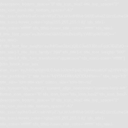
description_bottom_space=”0″ tds_icon_box2-title_top_space=”2″
tds_icon_box2-title_bottom_space=”-40″
tdc_css=”eyJhbGwiOnsibWFyZ2luLWJvdHRvbSI6IjEwIiwiZGlzcGxhe
tds_icon1-hover_color=”rgba(255,255,255,0.8)” tds_title1-
title_color=”#ffffff” tds_title1-hover_title_color=”#ffffff” tds_title1-
f_title_font_size=”eyJhbGwiOiIxNCIsInBvcnRyYWl0IjoiMTIifQ==”
tds_title1-
f_title_font_line_height=”eyJhbGwiOiIxLjQiLCJwb3J0cmFpdCI6IjEifQ=
tds_title1-f_title_font_family=”394″ tds_title1-f_title_font_weight=”500″
tds_title1-f_title_font_transform=”uppercase” tds_icon1-color=”#ffffff”]
[tdm_block_icon_box
icon_size=”eyJhbGwiOjM4LCJwb3J0cmFpdCI6IjMwIiwibGFuZHNjYXBlI
icon_padding=”1″ title_text=”MjY5MTAlMjA2ODU4Nw==” title_tag=”h3″
title_size=”tdm-title-xsm” button_size=”tdm-btn-md”
tds_button=”tds_button3″ content_align_horizontal=”content-horiz-left”
button_icon_space=”0″ tds_icon_box=”tds_icon_box2″ tds_icon_box2-
description_bottom_space=”0″ tds_icon_box2-title_top_space=”2″
tds_icon_box2-title_bottom_space=”-40″
tdc_css=”eyJhbGwiOnsibWFyZ2luLWJvdHRvbSI6IjEwIiwiZGlzcGxhe
tds_icon1-hover_color=”rgba(255,255,255,0.8)” tds_title1-
title_color=”#ffffff” tds_title1-hover_title_color=”#ffffff” tds_title1-