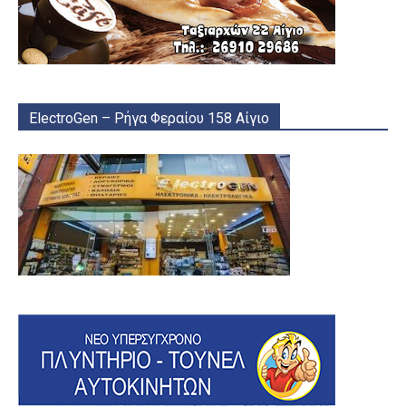
ElectroGen – Ρήγα Φεραίου 158 Αίγιο