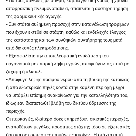
•
Για τους ασθενείς με άσθμα, καρδιαγγειακή νόσος ή χρόνια
αποφρακτική πνευμονοπάθεια, απαιτείται η αυστηρή τήρηση
της φαρμακευτικής αγωγής.
•
Συνιστάται αυξημένη προσοχή στην κατανάλωση τροφίμων
που έχουν εκτεθεί σε στάχτη, καθώς και ενδελεχής έλεγχος
της κατάστασης και των συνθηκών συντήρησής τους μετά
από διακοπές ηλεκτροδότησης.
•
Εξασφαλίστε την αποτελεσματική ενυδάτωση του
οργανισμού με επαρκή λήψη υγρών, αποφεύγοντας ποτά με
ζάχαρη ή αλκοόλ.
•
Αποφυγή λήψης πόσιμου νερού από τη βρύση της κατοικίας
ή από εξωτερικές πηγές κοντά στην καμένη περιοχή μέχρι
να υπάρξει επίσημη ανακοίνωση για την καταλληλότητά του,
ιδίως εάν διαπιστωθεί βλάβη του δικτύου ύδρευσης της
περιοχής.
Οι πυρκαγιές, ιδιαίτερα όσες επηρεάζουν οικιστικές περιοχές,
εναποθέτουν μεγάλες ποσότητες στάχτης τόσο σε εξωτερικές
όσο και σε εσωτερικές επιφάνειες κτιρίων. Η στάχτη αυτή