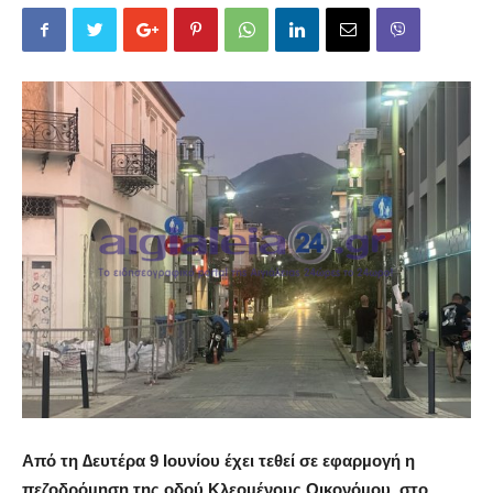
Από τη ∆ευτέρα 9 Ιουνίου έχει τεθεί σε εφαρµογή η
πεζοδρόµηση της οδού Κλεοµένους Οικονόµου, στο