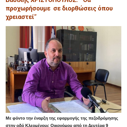
προχωρήσουµε
σε διορθώσεις όπου
χρειαστεί”
Με φόντο την έναρξη της εφαρµογής της πεζοδρόµησης
στην οδό Κλεοµένους Οικονόµου από τη ∆ευτέρα 9