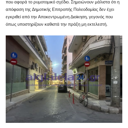
που αφορά το ρυµοτοµικό σχέδιο. Σηµειώνουν µάλιστα ότι η
απόφαση της ∆ηµοτικής Επιτροπής Πολεοδοµίας δεν έχει
εγκριθεί από την Αποκεντρωµένη ∆ιοίκηση, γεγονός που
όπως υποστηρίζουν καθιστά την πράξη µη εκτελεστή.