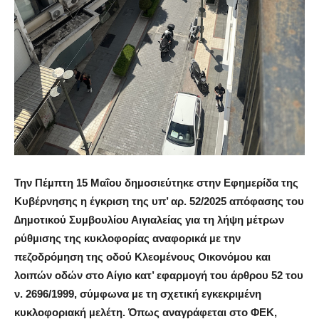
Την Πέµπτη 15 Μαΐου δηµοσιεύτηκε στην Εφηµερίδα της
Κυβέρνησης η έγκριση της υπ’ αρ. 52/2025 απόφασης του
∆ηµοτικού Συµβουλίου Αιγιαλείας για τη λήψη µέτρων
ρύθµισης της κυκλοφορίας αναφορικά µε την
πεζοδρόµηση της οδού Κλεοµένους Οικονόµου και
λοιπών οδών στο Αίγιο κατ’ εφαρµογή του άρθρου 52 του
ν. 2696/1999, σύµφωνα µε τη σχετική εγκεκριµένη
κυκλοφοριακή µελέτη. Όπως αναγράφεται στο ΦΕΚ,