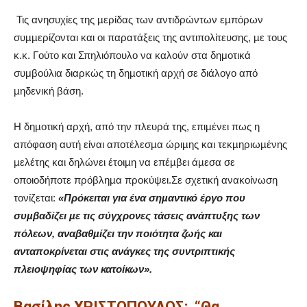
Τις ανησυχίες της µερίδας των αντιδρώντων εµπόρων
συµµερίζονται και οι παρατάξεις της αντιπολίτευσης, µε τους
κ.κ. Γούτο και Σπηλιόπουλο να καλούν στα δημοτικά
συμβούλια διαρκώς τη δηµοτική αρχή σε διάλογο από
µηδενική βάση.
Η δηµοτική αρχή, από την πλευρά της, επιµένει πως η
απόφαση αυτή είναι αποτέλεσµα ώριµης και τεκµηριωµένης
µελέτης και δηλώνει έτοιµη να επέµβει άµεσα σε
οποιοδήποτε πρόβληµα προκύψει.Σε σχετική ανακοίνωση
τονίζεται:
«Πρόκειται για ένα σηµαντικό έργο που
συµβαδίζει µε τις σύγχρονες τάσεις ανάπτυξης των
πόλεων, αναβαθµίζει την ποιότητα ζωής και
ανταποκρίνεται στις ανάγκες της συντριπτικής
πλειοψηφίας των κατοίκων».
Βασίλης ΧΡΙΣΤΟΠΟΥΛΟΣ:
“Θα