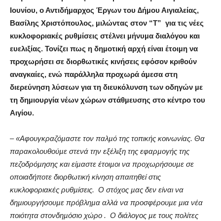
Ιουνίου, ο Αντιδήµαρχος Έργων του ∆ήµου Αιγιαλείας,
Βασίλης Χριστόπουλος, µιλώντας στον “Τ”
για τις νέες
κυκλοφοριακές ρυθµίσεις στέλνει µήνυµα διαλόγου και
ευελιξίας. Τονίζει πως η δηµοτική αρχή είναι έτοιµη να
προχωρήσει σε διορθωτικές κινήσεις εφόσον κριθούν
αναγκαίες, ενώ παράλληλα προχωρά άµεσα στη
διερεύνηση λύσεων για τη διευκόλυνση των οδηγών µε
τη δηµιουργία νέων χώρων στάθµευσης στο κέντρο του
Αιγίου.
–
«Αφουγκραζόµαστε τον παλµό της τοπικής κοινωνίας. Θα
παρακολουθούµε στενά την εξέλιξη της εφαρµογής της
πεζοδρόµησης και είµαστε έτοιµοι να προχωρήσουµε σε
οποιαδήποτε διορθωτική κίνηση απαιτηθεί στις
κυκλοφοριακές ρυθµίσεις.
Ο στόχος µας δεν είναι να
δηµιουργήσουµε πρόβληµα αλλά να προσφέρουµε µια νέα
ποιότητα στονδηµόσιο χώρο .
Ο διάλογος µε τους πολίτες