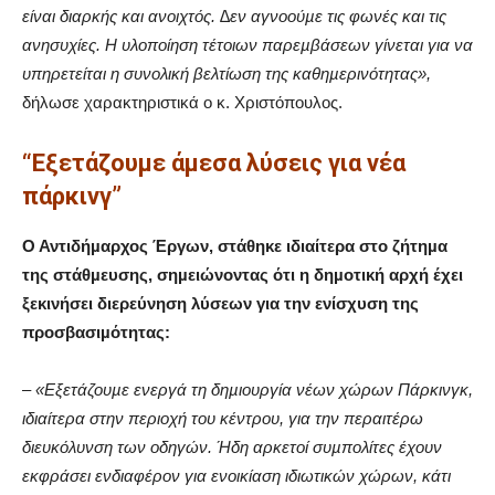
είναι διαρκής και ανοιχτός. ∆εν αγνοούµε τις φωνές και τις
ανησυχίες. Η υλοποίηση τέτοιων παρεµβάσεων γίνεται για να
υπηρετείται η συνολική βελτίωση της καθηµερινότητας»,
δήλωσε χαρακτηριστικά ο κ. Χριστόπουλος.
“Εξετάζουµε άµεσα λύσεις για νέα
πάρκινγ”
Ο Αντιδήµαρχος Έργων, στάθηκε ιδιαίτερα στο ζήτηµα
της στάθµευσης, σηµειώνοντας ότι η δηµοτική αρχή έχει
ξεκινήσει διερεύνηση λύσεων για την ενίσχυση της
προσβασιµότητας:
–
«Εξετάζουµε ενεργά τη δηµιουργία νέων χώρων Πάρκινγκ,
ιδιαίτερα στην περιοχή του κέντρου, για την περαιτέρω
διευκόλυνση των οδηγών. Ήδη αρκετοί συµπολίτες έχουν
εκφράσει ενδιαφέρον για ενοικίαση ιδιωτικών χώρων, κάτι