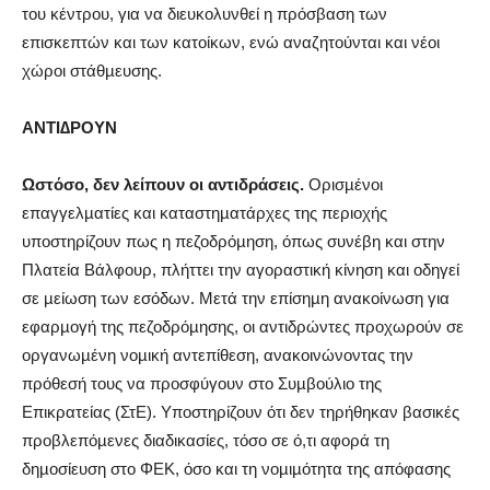
του κέντρου, για να διευκολυνθεί η πρόσβαση των
επισκεπτών και των κατοίκων, ενώ αναζητούνται και νέοι
χώροι στάθµευσης.
ΑΝΤΙ∆ΡΟΥΝ
Ωστόσο, δεν λείπουν οι αντιδράσεις.
Ορισµένοι
επαγγελµατίες και καταστηµατάρχες της περιοχής
υποστηρίζουν πως η πεζοδρόµηση, όπως συνέβη και στην
Πλατεία Βάλφουρ, πλήττει την αγοραστική κίνηση και οδηγεί
σε µείωση των εσόδων. Μετά την επίσηµη ανακοίνωση για
εφαρµογή της πεζοδρόµησης, οι αντιδρώντες προχωρούν σε
οργανωµένη νοµική αντεπίθεση, ανακοινώνοντας την
πρόθεσή τους να προσφύγουν στο Συµβούλιο της
Επικρατείας (ΣτΕ). Υποστηρίζουν ότι δεν τηρήθηκαν βασικές
προβλεπόµενες διαδικασίες, τόσο σε ό,τι αφορά τη
δηµοσίευση στο ΦΕΚ, όσο και τη νοµιµότητα της απόφασης