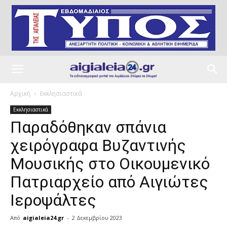
Αρχική
Εκκλησιαστικά
Εκκλησιαστικά
Παραδόθηκαν σπάνια
χειρόγραφα Bυζαντινής
Μουσικής στο Οικουμενικό
Πατριαρχείο από Αιγιώτες
Ιεροψάλτες
Από
aigialeia24.gr
-
2 Δεκεμβρίου 2023