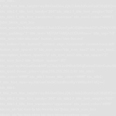
tds_title1-
f_title_font_line_height=”eyJhbGwiOiIxLjQiLCJwb3J0cmFpdCI6IjEifQ=
tds_title1-f_title_font_family=”394″ tds_title1-f_title_font_weight=”500″
tds_title1-f_title_font_transform=”uppercase” tds_icon1-color=”#ffffff”]
[tdm_block_icon_box
icon_size=”eyJhbGwiOjM4LCJwb3J0cmFpdCI6IjMwIiwibGFuZHNjYXBlI
icon_padding=”1″ title_text=”MjY5MTAlMjA2ODU4Nw==” title_tag=”h3″
title_size=”tdm-title-xsm” button_size=”tdm-btn-md”
tds_button=”tds_button3″ content_align_horizontal=”content-horiz-left”
button_icon_space=”0″ tds_icon_box=”tds_icon_box2″ tds_icon_box2-
description_bottom_space=”0″ tds_icon_box2-title_top_space=”2″
tds_icon_box2-title_bottom_space=”-40″
tdc_css=”eyJhbGwiOnsibWFyZ2luLWJvdHRvbSI6IjEwIiwiZGlzcGxhe
tds_icon1-hover_color=”rgba(255,255,255,0.8)” tds_title1-
title_color=”#ffffff” tds_title1-hover_title_color=”#ffffff” tds_title1-
f_title_font_size=”eyJhbGwiOiIxNCIsInBvcnRyYWl0IjoiMTIifQ==”
tds_title1-
f_title_font_line_height=”eyJhbGwiOiIxLjQiLCJwb3J0cmFpdCI6IjEifQ=
tds_title1-f_title_font_family=”394″ tds_title1-f_title_font_weight=”500″
tds_title1-f_title_font_transform=”uppercase” tds_icon1-color=”#ffffff”
tdicon_id=”tdc-font-fa tdc-font-fa-fax”][tdm_block_icon_box
tdicon_id=”tdc-font-tdmp tdc-font-tdmp-envelope-open”