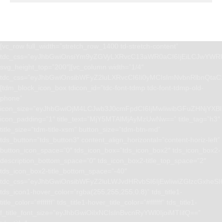
[vc_row full_width=”stretch_row_1400 td-stretch-content”
tdc_css=”eyJhbGwiOnsiYm9yZGVyLXRvcC13aWR0aCI6IjEiLCJwYWRk
svg_height_top=”200″][vc_column width=”1/4″
tdc_css=”eyJhbGwiOnsibWFyZ2luLXRvcCI6Ii0yMCIsImNvbnRlbnQta
[tdm_block_icon_box tdicon_id=”tdc-font-tdmp tdc-font-tdmp-old-
phone”
icon_size=”eyJhbGwiOjM4LCJwb3J0cmFpdCI6IjMwIiwibGFuZHNjYXBlI
icon_padding=”1″ title_text=”MjY5MTAlMjAyMzUwNw==” title_tag=”h3″
title_size=”tdm-title-xsm” button_size=”tdm-btn-md”
tds_button=”tds_button3″ content_align_horizontal=”content-horiz-left”
button_icon_space=”0″ tds_icon_box=”tds_icon_box2″ tds_icon_box2-
description_bottom_space=”0″ tds_icon_box2-title_top_space=”2″
tds_icon_box2-title_bottom_space=”-40″
tdc_css=”eyJhbGwiOnsibWFyZ2luLWJvdHRvbSI6IjEwIiwiZGlzcGxhe
tds_icon1-hover_color=”rgba(255,255,255,0.8)” tds_title1-
title_color=”#ffffff” tds_title1-hover_title_color=”#ffffff” tds_title1-
f_title_font_size=”eyJhbGwiOiIxNCIsInBvcnRyYWl0IjoiMTIifQ==”