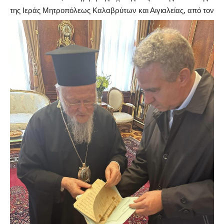
της Ιεράς Μητροπόλεως Καλαβρύτων και Αιγιαλείας, από τον