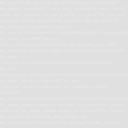
title_tag=”h3″ title_size=”tdm-title-xsm” button_size=”tdm-btn-md”
tds_button=”tds_button3″ content_align_horizontal=”content-horiz-left”
button_icon_space=”0″ tds_icon_box=”tds_icon_box2″ tds_icon_box2-
description_bottom_space=”0″ tds_icon_box2-title_top_space=”2″
tds_icon_box2-title_bottom_space=”-40″
tdc_css=”eyJhbGwiOnsibWFyZ2luLWJvdHRvbSI6IjAiLCJkaXNwbGF5I
tds_icon1-color=”#ffffff” tds_icon1-
hover_color=”rgba(255,255,255,0.8)” tds_title1-title_color=”#ffffff”
tds_title1-hover_title_color=”#ffffff” tds_title1-f_title_font_family=”394″
tds_title1-
f_title_font_size=”eyJhbGwiOiIxNCIsInBvcnRyYWl0IjoiMTIifQ==”
tds_title1-
f_title_font_line_height=”eyJhbGwiOiIxLjQiLCJwb3J0cmFpdCI6IjEifQ=
tds_title1-f_title_font_weight=”500″ tds_title1-
f_title_font_transform=”uppercase”][/vc_column][vc_column
width=”1/4″
tdc_css=”eyJwaG9uZSI6eyJtYXJnaW4tYm90dG9tIjoiNDAiLCJkaXNwb
[vc_widget_sidebar sidebar_id=”td-footer-1″][/vc_column][vc_column
width=”1/4″][vc_widget_sidebar sidebar_id=”td-footer-3″][/vc_column]
[vc_column width=”1/4″][tdm_block_column_title
title_text=”Q3JlYXRlZCUyMGJ5JTNB” title_tag=”h4″ title_size=”tdm-