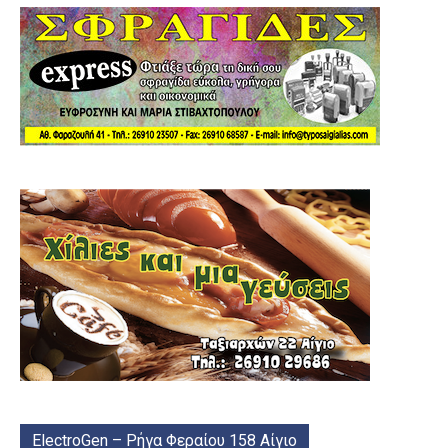
ElectroGen – Ρήγα Φεραίου 158 Αίγιο