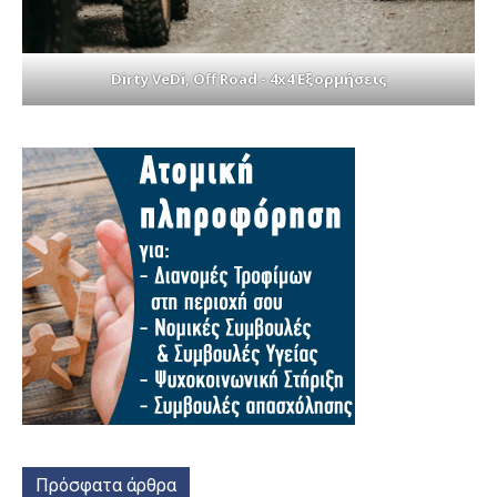
Dirty VeDi, Off Road - 4x4 Εξορμήσεις
Πρόσφατα άρθρα