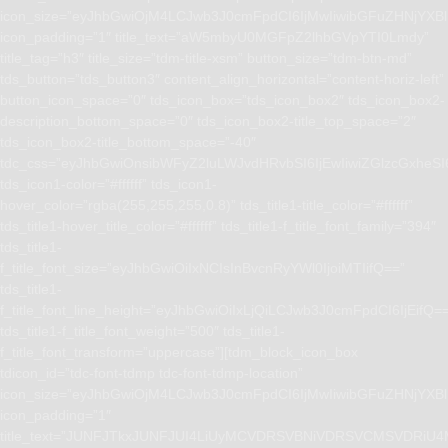
icon_size=”eyJhbGwiOjM4LCJwb3J0cmFpdCI6IjMwIiwibGFuZHNjYXBlI
icon_padding=”1″ title_text=”aW5mbyU0MGFpZ2lhbGVpYTI0Lmdy”
title_tag=”h3″ title_size=”tdm-title-xsm” button_size=”tdm-btn-md”
tds_button=”tds_button3″ content_align_horizontal=”content-horiz-left”
button_icon_space=”0″ tds_icon_box=”tds_icon_box2″ tds_icon_box2-
description_bottom_space=”0″ tds_icon_box2-title_top_space=”2″
tds_icon_box2-title_bottom_space=”-40″
tdc_css=”eyJhbGwiOnsibWFyZ2luLWJvdHRvbSI6IjEwIiwiZGlzcGxhe
tds_icon1-color=”#ffffff” tds_icon1-
hover_color=”rgba(255,255,255,0.8)” tds_title1-title_color=”#ffffff”
tds_title1-hover_title_color=”#ffffff” tds_title1-f_title_font_family=”394″
tds_title1-
f_title_font_size=”eyJhbGwiOiIxNCIsInBvcnRyYWl0IjoiMTIifQ==”
tds_title1-
f_title_font_line_height=”eyJhbGwiOiIxLjQiLCJwb3J0cmFpdCI6IjEifQ=
tds_title1-f_title_font_weight=”500″ tds_title1-
f_title_font_transform=”uppercase”][tdm_block_icon_box
tdicon_id=”tdc-font-tdmp tdc-font-tdmp-location”
icon_size=”eyJhbGwiOjM4LCJwb3J0cmFpdCI6IjMwIiwibGFuZHNjYXBlI
icon_padding=”1″
title_text=”JUNFJTkxJUNFJUI4LiUyMCVDRSVBNiVDRSVCMSVD