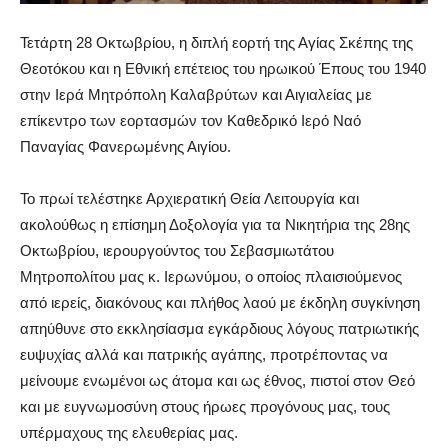
Τετάρτη 28 Οκτωβρίου, η διπλή εορτή της Αγίας Σκέπης της
Θεοτόκου και η Εθνική επέτειος του ηρωικού Έπους του 1940
στην Ιερά Μητρόπολη Καλαβρύτων και Αιγιαλείας με
επίκεντρο των εορτασμών τον Καθεδρικό Ιερό Ναό
Παναγίας Φανερωμένης Αιγίου.
Το πρωί τελέστηκε Αρχιερατική Θεία Λειτουργία και
ακολούθως η επίσημη Δοξολογία για τα Νικητήρια της 28ης
Οκτωβρίου, ιερουργούντος του Σεβασμιωτάτου
Μητροπολίτου μας κ. Ιερωνύμου, o οποίος πλαισιούμενος
από ιερείς, διακόνους και πλήθος λαού με έκδηλη συγκίνηση
απηύθυνε στο εκκλησίασμα εγκάρδιους λόγους πατριωτικής
ευψυχίας αλλά και πατρικής αγάπης, προτρέποντας να
μείνουμε ενωμένοι ως άτομα και ως έθνος, πιστοί στον Θεό
και με ευγνωμοσύνη στους ήρωες προγόνους μας, τους
υπέρμαχους της ελευθερίας μας.