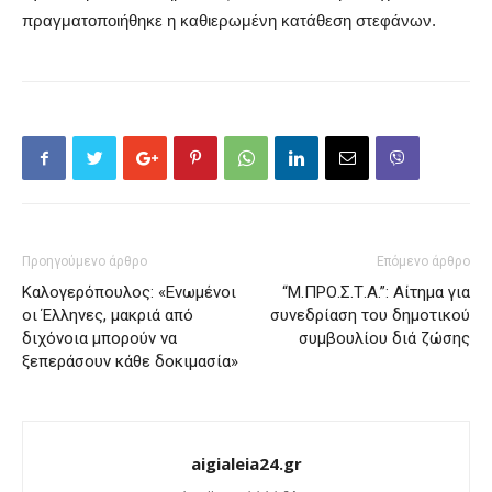
πραγματοποιήθηκε η καθιερωμένη κατάθεση στεφάνων.
Προηγούμενο άρθρο
Επόμενο άρθρο
Καλογερόπουλος: «Ενωμένοι
“Μ.ΠΡΟ.Σ.Τ.Α.”: Αίτημα για
οι Έλληνες, μακριά από
συνεδρίαση του δημοτικού
διχόνοια μπορούν να
συμβουλίου διά ζώσης
ξεπεράσουν κάθε δοκιμασία»
aigialeia24.gr