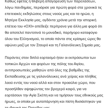
Καθώς εφέτος η θλιβερή απαγόρευση των παρελάσεων,
λόγω πανδημίας, περιόρισε για πρώτη φορά στα χρονικά τις
επετειακές εκδηλώσεις στους ναούς μας και τα ηρώα, η
Μητέρα Εκκλησία μας, ογδόντα χρόνια μετά την ιστορική
επέτειο του «ΟΧΙ» απέδειξε περίτρανα για άλλη μια φορά ότι
θα αποτελεί παντοτινά το μοναδικό, παρήγορο καταφύγιο
όλου του Ελληνισμού, το οποίο πάντα στις κρίσιμες ώρες θα
υψώνει μαζί με τον Σταυρό και τη Γαλανόλευκη Σημαία μας.
Παρόντες στον διπλό εορτασμό ήταν οι εκπρόσωποι των
τοπικών Αρχών και φορέων της πόλης του Αιγίου,
αντιπροσωπείες μαθητών από όλες της βαθμίδες της
Εκπαίδευσης με τις γαλανόλευκες ανά χείρας και πλήθος
λαού εντός του ναού αλλά και στον προαύλιο χώρο, που
προσήλθαν αψηφώντας τον βροχερό καιρό, για να
εορτάσουν την Αγία Σκέπη και να τιμήσουν τους εθνικούς μας
ήρωες, οι οποίοι με αυταπάρνηση και πίστη θυσιάστηκαν για
τα ιδανικά της Πατρίδος μας.