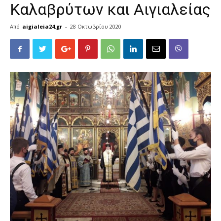
Καλαβρύτων και Αιγιαλείας
Από
aigialeia24.gr
-
28 Οκτωβρίου 2020