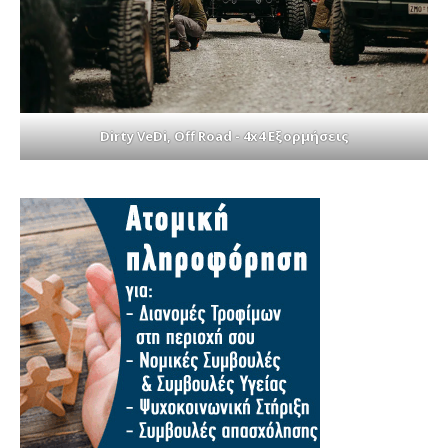
Dirty VeDi, Off Road - 4x4 Εξορμήσεις