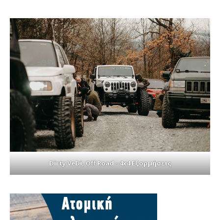
Dirty VeDi, Off Road - 4x4 Εξορμήσεις