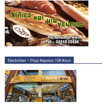
ElectroGen – Ρήγα Φεραίου 158 Αίγιο