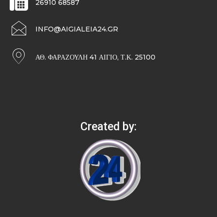
26910 68587
INFO@AIGIALEIA24.GR
ΑΘ. ΦΑΡΑΖΟΥΛΉ 41 ΑΊΓΙΟ, Τ.Κ. 25100
Created by: