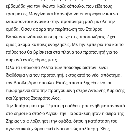
εβδομάδα για τον Φώντα Καζακόπουλο, που είδε τους
τραυματίες Μαγγίνα και Καρναβά να επιστρέφουν και να
εντάσσονται κανονικά στην προπόνηση μαζί με όλη την
ομάδα. Όσον αφορά την περίπτωση του Σταύρου
Βασιλαντωνόπουλου συμμετείχε στις προπονήσεις, έχει
όμως ακόμα κάποιες ενοχλήσεις. Με την εμπειρία του και το
πάθος του θα βρίσκεται στα πλάνα του προπονητή για το
αυριανό εντός έδρας ματς.
Όλα τα υπόλοιπα δελτία των ποδοσφαιριστών είναι
διαθέσιμα για τον προπονητή, εκτός από το νέο απόκτημα,
τον Βασίλη Δρακόπουλο. Εκτός αποστολής θα είναι οι
τιμωρημένοι από την προηγούμενη σεζόν Αντώνης Κυριαζής
και Χρήστος Σταυρόπουλος.
Την Τετάρτη και την Πέμπτη η ομάδα προπονήθηκε κανονικά
στο δημοτικό στάδιο Αιγίου, την Παρασκευή ήταν η σειρά της
Ζήριας να φιλοξενήσει την ομάδα, όπου η κατάσταση του
αγωνιστικού χώρου εκεί είναι σαφώς καλύτερη. Χθες