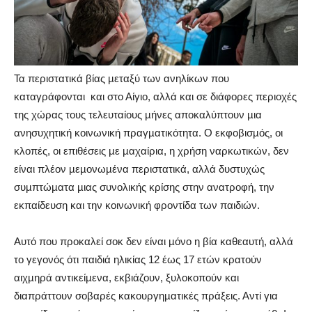
Τα περιστατικά βίας µεταξύ των ανηλίκων που
καταγράφονται και στο Αίγιο, αλλά και σε διάφορες περιοχές
της χώρας τους τελευταίους µήνες αποκαλύπτουν µια
ανησυχητική κοινωνική πραγµατικότητα. Ο εκφοβισµός, οι
κλοπές, οι επιθέσεις µε µαχαίρια, η χρήση ναρκωτικών, δεν
είναι πλέον µεµονωµένα περιστατικά, αλλά
δυστυχώς
συµπτώµατα µιας συνολικής κρίσης στην ανατροφή, την
εκπαίδευση και την κοινωνική φροντίδα των παιδιών.
Αυτό που προκαλεί σοκ δεν είναι µόνο η βία καθεαυτή, αλλά
το γεγονός ότι παιδιά ηλικίας 12 έως 17 ετών κρατούν
αιχµηρά αντικείµενα, εκβιάζουν, ξυλοκοπούν και
διαπράττουν σοβαρές κακουργηµατικές πράξεις. Αντί για