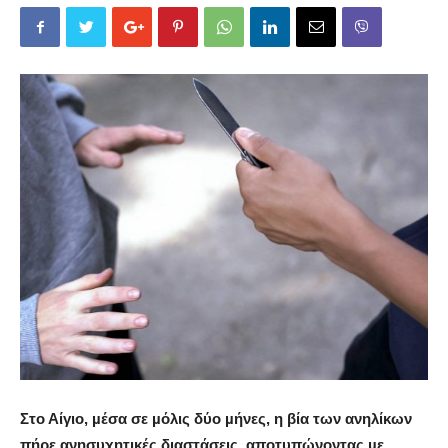
Στο Αίγιο, µέσα σε µόλις δύο µήνες, η βία των ανηλίκων
πήρε ανησυχητικές διαστάσεις, αποτυπώνοντας µε