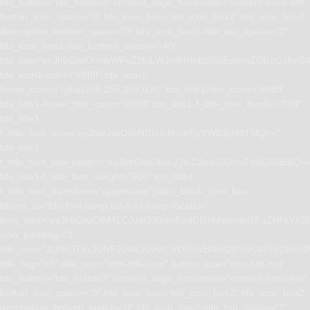
tds_button=”tds_button3″ content_align_horizontal=”content-horiz-left”
button_icon_space=”0″ tds_icon_box=”tds_icon_box2″ tds_icon_box2-
description_bottom_space=”0″ tds_icon_box2-title_top_space=”2″
tds_icon_box2-title_bottom_space=”-40″
tdc_css=”eyJhbGwiOnsibWFyZ2luLWJvdHRvbSI6IjEwIiwiZGlzcGxhe
tds_icon1-color=”#ffffff” tds_icon1-
hover_color=”rgba(255,255,255,0.8)” tds_title1-title_color=”#ffffff”
tds_title1-hover_title_color=”#ffffff” tds_title1-f_title_font_family=”394″
tds_title1-
f_title_font_size=”eyJhbGwiOiIxNCIsInBvcnRyYWl0IjoiMTIifQ==”
tds_title1-
f_title_font_line_height=”eyJhbGwiOiIxLjQiLCJwb3J0cmFpdCI6IjEifQ=
tds_title1-f_title_font_weight=”500″ tds_title1-
f_title_font_transform=”uppercase”][tdm_block_icon_box
tdicon_id=”tdc-font-tdmp tdc-font-tdmp-location”
icon_size=”eyJhbGwiOjM4LCJwb3J0cmFpdCI6IjMwIiwibGFuZHNjYXBlI
icon_padding=”1″
title_text=”JUNFJTkxJUNFJUI4LiUyMCVDRSVBNiVDRSVCMSVD
title_tag=”h3″ title_size=”tdm-title-xsm” button_size=”tdm-btn-md”
tds_button=”tds_button3″ content_align_horizontal=”content-horiz-left”
button_icon_space=”0″ tds_icon_box=”tds_icon_box2″ tds_icon_box2-
description_bottom_space=”0″ tds_icon_box2-title_top_space=”2″