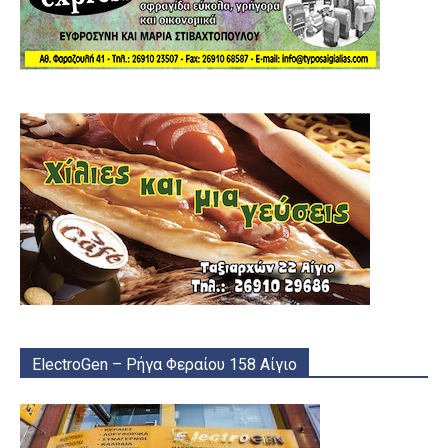
ElectroGen – Ρήγα Φεραίου 158 Αίγιο