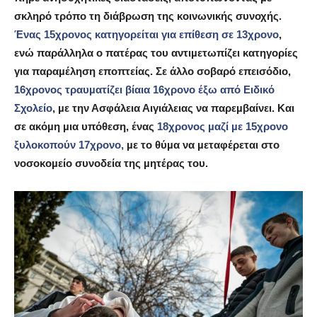
σκληρό τρόπο τη διάβρωση της κοινωνικής συνοχής.
Ένας 15χρονος κατηγορείται για επίθεση σε 13χρονο
,
ενώ παράλληλα ο πατέρας του αντιµετωπίζει κατηγορίες
για παραµέληση εποπτείας. Σε άλλο σοβαρό επεισόδιο,
16χρονος τραυµατίζει βίαια 16χρονο έξω από Ειδικό
Σχολείο
, µε την Ασφάλεια Αιγιάλειας να παρεµβαίνει. Και
σε ακόµη µια υπόθεση, ένας
18χρονος µαζί µε 15χρονο
ξυλοκοπούν 17χρονο,
µε το θύµα να µεταφέρεται στο
νοσοκοµείο συνοδεία της µητέρας του.