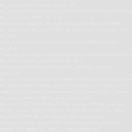
tds_icon_box2-title_bottom_space=”-40″
tdc_css=”eyJhbGwiOnsibWFyZ2luLWJvdHRvbSI6IjAiLCJkaXNwbGF5I
tds_icon1-color=”#ffffff” tds_icon1-
hover_color=”rgba(255,255,255,0.8)” tds_title1-title_color=”#ffffff”
tds_title1-hover_title_color=”#ffffff” tds_title1-f_title_font_family=”394″
tds_title1-
f_title_font_size=”eyJhbGwiOiIxNCIsInBvcnRyYWl0IjoiMTIifQ==”
tds_title1-
f_title_font_line_height=”eyJhbGwiOiIxLjQiLCJwb3J0cmFpdCI6IjEifQ=
tds_title1-f_title_font_weight=”500″ tds_title1-
f_title_font_transform=”uppercase”][/vc_column][vc_column
width=”1/4″
tdc_css=”eyJwaG9uZSI6eyJtYXJnaW4tYm90dG9tIjoiNDAiLCJkaXNwb
[vc_widget_sidebar sidebar_id=”td-footer-1″][/vc_column][vc_column
width=”1/4″][vc_widget_sidebar sidebar_id=”td-footer-3″][/vc_column]
[vc_column width=”1/4″][tdm_block_column_title
title_text=”Q3JlYXRlZCUyMGJ5JTNB” title_tag=”h4″ title_size=”tdm-
title-sm” content_align_horizontal=”content-horiz-center” tds_title1-
title_color=”#ffffff” tds_title=”tds_title1″][vc_single_image
media_size_image_height=”150″ media_size_image_width=”150″
height=”132″ width=”132″ open_in_new_window=”yes”