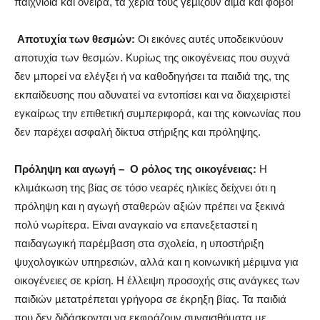
παιχνίδια και όνειρα, τα χέρια τους γεµίζουν αίµα και φόβο!
Αποτυχία των θεσµών:
Οι εικόνες αυτές υποδεικνύουν
αποτυχία των θεσµών. Κυρίως της οικογένειας που συχνά
δεν µπορεί να ελέγξει ή να καθοδηγήσει τα παιδιά της, της
εκπαίδευσης που αδυνατεί να εντοπίσει και να διαχειριστεί
εγκαίρως την επιθετική συµπεριφορά, και της κοινωνίας που
δεν παρέχει ασφαλή δίκτυα στήριξης και πρόληψης.
Πρόληψη και αγωγή –
Ο ρόλος της οικογένειας:
Η
κλιµάκωση της βίας σε τόσο νεαρές ηλικίες δείχνει ότι η
πρόληψη και η αγωγή σταθερών αξιών πρέπει να ξεκινά
πολύ νωρίτερα. Είναι αναγκαίο να επανεξεταστεί η
παιδαγωγική παρέµβαση στα σχολεία, η υποστήριξη
ψυχολογικών υπηρεσιών, αλλά και η κοινωνική µέριµνα για
οικογένειες σε κρίση. Η έλλειψη προσοχής στις ανάγκες των
παιδιών µετατρέπεται γρήγορα σε έκρηξη βίας. Τα παιδιά
που δεν διδάσκονται να εκφράζουν συναισθήµατα µε