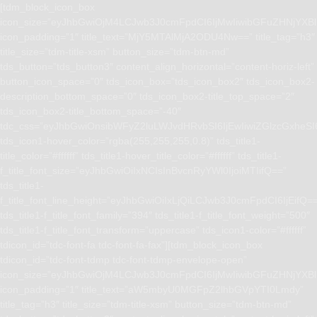
[tdm_block_icon_box
icon_size=”eyJhbGwiOjM4LCJwb3J0cmFpdCI6IjMwIiwibGFuZHNjYXBlI
icon_padding=”1″ title_text=”MjY5MTAlMjA2ODU4Nw==” title_tag=”h3″
title_size=”tdm-title-xsm” button_size=”tdm-btn-md”
tds_button=”tds_button3″ content_align_horizontal=”content-horiz-left”
button_icon_space=”0″ tds_icon_box=”tds_icon_box2″ tds_icon_box2-
description_bottom_space=”0″ tds_icon_box2-title_top_space=”2″
tds_icon_box2-title_bottom_space=”-40″
tdc_css=”eyJhbGwiOnsibWFyZ2luLWJvdHRvbSI6IjEwIiwiZGlzcGxhe
tds_icon1-hover_color=”rgba(255,255,255,0.8)” tds_title1-
title_color=”#ffffff” tds_title1-hover_title_color=”#ffffff” tds_title1-
f_title_font_size=”eyJhbGwiOiIxNCIsInBvcnRyYWl0IjoiMTIifQ==”
tds_title1-
f_title_font_line_height=”eyJhbGwiOiIxLjQiLCJwb3J0cmFpdCI6IjEifQ=
tds_title1-f_title_font_family=”394″ tds_title1-f_title_font_weight=”500″
tds_title1-f_title_font_transform=”uppercase” tds_icon1-color=”#ffffff”
tdicon_id=”tdc-font-fa tdc-font-fa-fax”][tdm_block_icon_box
tdicon_id=”tdc-font-tdmp tdc-font-tdmp-envelope-open”
icon_size=”eyJhbGwiOjM4LCJwb3J0cmFpdCI6IjMwIiwibGFuZHNjYXBlI
icon_padding=”1″ title_text=”aW5mbyU0MGFpZ2lhbGVpYTI0Lmdy”
title_tag=”h3″ title_size=”tdm-title-xsm” button_size=”tdm-btn-md”