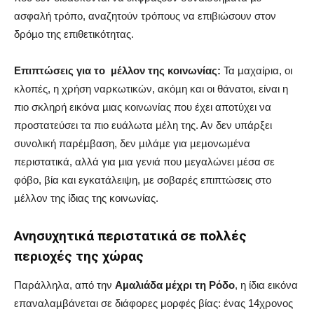
ασφαλή τρόπο, αναζητούν τρόπους να επιβιώσουν στον
δρόµο της επιθετικότητας.
Επιπτώσεις για το
µέλλον της κοινωνίας:
Τα µαχαίρια, οι
κλοπές, η χρήση ναρκωτικών, ακόµη και οι θάνατοι, είναι η
πιο σκληρή εικόνα µιας κοινωνίας που έχει αποτύχει να
προστατεύσει τα πιο ευάλωτα µέλη της. Αν δεν υπάρξει
συνολική παρέµβαση, δεν µιλάµε για µεµονωµένα
περιστατικά, αλλά για µια γενιά που µεγαλώνει µέσα σε
φόβο, βία και εγκατάλειψη, µε σοβαρές επιπτώσεις στο
µέλλον της ίδιας της κοινωνίας.
Ανησυχητικά περιστατικά σε πολλές
περιοχές της χώρας
Παράλληλα, από την
Αµαλιάδα µέχρι τη Ρόδο
, η ίδια εικόνα
επαναλαµβάνεται σε διάφορες µορφές βίας: ένας 14χρονος