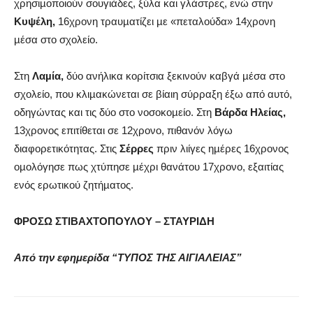
χρησιµοποιούν σουγιάδες, ξύλα και γλάστρες, ενώ στην
Κυψέλη,
16χρονη τραυµατίζει µε «πεταλούδα» 14χρονη
µέσα στο σχολείο.
Στη
Λαµία,
δύο ανήλικα κορίτσια ξεκινούν καβγά µέσα στο
σχολείο, που κλιµακώνεται σε βίαιη σύρραξη έξω από αυτό,
οδηγώντας και τις δύο στο νοσοκοµείο. Στη
Βάρδα Ηλείας,
13χρονος επιτίθεται σε 12χρονο, πιθανόν λόγω
διαφορετικότητας. Στις
Σέρρες
πριν λιίγες ηµέρες 16χρονος
οµολόγησε πως χτύπησε µέχρι θανάτου 17χρονο, εξαιτίας
ενός ερωτικού ζητήµατος.
ΦΡΟΣΩ ΣΤΙΒΑΧΤΟΠΟΥΛΟΥ – ΣΤΑΥΡΙΔΗ
Από την εφημερίδα “ΤΥΠΟΣ ΤΗΣ ΑΙΓΙΑΛΕΙΑΣ”