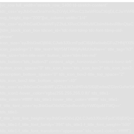
[vc_row full_width=”stretch_row_1400 td-stretch-content”
tdc_css=”eyJhbGwiOnsiYm9yZGVyLXRvcC13aWR0aCI6IjEiLCJwYWRk
svg_height_top=”200″][vc_column width=”1/4″
tdc_css=”eyJhbGwiOnsibWFyZ2luLXRvcCI6Ii0yMCIsImNvbnRlbnQta
[tdm_block_icon_box tdicon_id=”tdc-font-tdmp tdc-font-tdmp-old-
phone”
icon_size=”eyJhbGwiOjM4LCJwb3J0cmFpdCI6IjMwIiwibGFuZHNjYXBlI
icon_padding=”1″ title_text=”MjY5MTAlMjAyMzUwNw==” title_tag=”h3″
title_size=”tdm-title-xsm” button_size=”tdm-btn-md”
tds_button=”tds_button3″ content_align_horizontal=”content-horiz-left”
button_icon_space=”0″ tds_icon_box=”tds_icon_box2″ tds_icon_box2-
description_bottom_space=”0″ tds_icon_box2-title_top_space=”2″
tds_icon_box2-title_bottom_space=”-40″
tdc_css=”eyJhbGwiOnsibWFyZ2luLWJvdHRvbSI6IjEwIiwiZGlzcGxhe
tds_icon1-hover_color=”rgba(255,255,255,0.8)” tds_title1-
title_color=”#ffffff” tds_title1-hover_title_color=”#ffffff” tds_title1-
f_title_font_size=”eyJhbGwiOiIxNCIsInBvcnRyYWl0IjoiMTIifQ==”
tds_title1-
f_title_font_line_height=”eyJhbGwiOiIxLjQiLCJwb3J0cmFpdCI6IjEifQ=
tds_title1-f_title_font_family=”394″ tds_title1-f_title_font_weight=”500″
tds_title1-f_title_font_transform=”uppercase” tds_icon1-color=”#ffffff”]