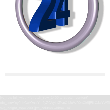
[vc_row full_width=”stretch_row_1400 td-stretch-content”
tdc_css=”eyJhbGwiOnsiYm9yZGVyLXRvcC13aWR0aCI6IjEiLCJwYWRk
svg_height_top=”200″][vc_column width=”1/4″