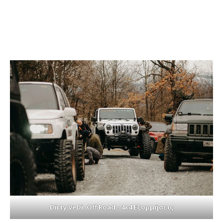
Dirty VeDi, Off Road - 4x4 Εξορμήσεις