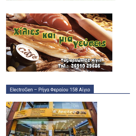
ElectroGen – Ρήγα Φεραίου 158 Αίγιο