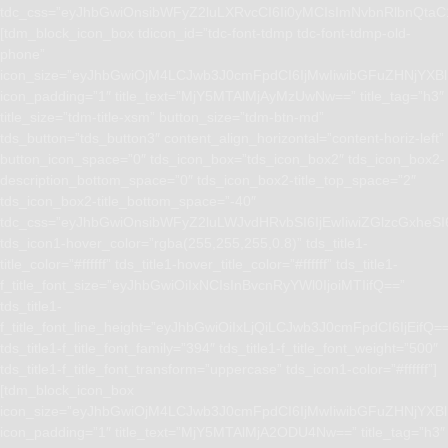
tdc_css=”eyJhbGwiOnsibWFyZ2luLXRvcCI6Ii0yMCIsImNvbnRlbnQta
[tdm_block_icon_box tdicon_id=”tdc-font-tdmp tdc-font-tdmp-old-
phone”
icon_size=”eyJhbGwiOjM4LCJwb3J0cmFpdCI6IjMwIiwibGFuZHNjYXBlI
icon_padding=”1″ title_text=”MjY5MTAlMjAyMzUwNw==” title_tag=”h3″
title_size=”tdm-title-xsm” button_size=”tdm-btn-md”
tds_button=”tds_button3″ content_align_horizontal=”content-horiz-left”
button_icon_space=”0″ tds_icon_box=”tds_icon_box2″ tds_icon_box2-
description_bottom_space=”0″ tds_icon_box2-title_top_space=”2″
tds_icon_box2-title_bottom_space=”-40″
tdc_css=”eyJhbGwiOnsibWFyZ2luLWJvdHRvbSI6IjEwIiwiZGlzcGxhe
tds_icon1-hover_color=”rgba(255,255,255,0.8)” tds_title1-
title_color=”#ffffff” tds_title1-hover_title_color=”#ffffff” tds_title1-
f_title_font_size=”eyJhbGwiOiIxNCIsInBvcnRyYWl0IjoiMTIifQ==”
tds_title1-
f_title_font_line_height=”eyJhbGwiOiIxLjQiLCJwb3J0cmFpdCI6IjEifQ=
tds_title1-f_title_font_family=”394″ tds_title1-f_title_font_weight=”500″
tds_title1-f_title_font_transform=”uppercase” tds_icon1-color=”#ffffff”]
[tdm_block_icon_box
icon_size=”eyJhbGwiOjM4LCJwb3J0cmFpdCI6IjMwIiwibGFuZHNjYXBlI
icon_padding=”1″ title_text=”MjY5MTAlMjA2ODU4Nw==” title_tag=”h3″