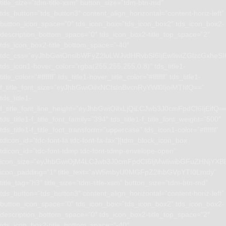
title_size=”tdm-title-xsm” button_size=”tdm-btn-md”
tds_button=”tds_button3″ content_align_horizontal=”content-horiz-left”
button_icon_space=”0″ tds_icon_box=”tds_icon_box2″ tds_icon_box2-
description_bottom_space=”0″ tds_icon_box2-title_top_space=”2″
tds_icon_box2-title_bottom_space=”-40″
tdc_css=”eyJhbGwiOnsibWFyZ2luLWJvdHRvbSI6IjEwIiwiZGlzcGxhe
tds_icon1-hover_color=”rgba(255,255,255,0.8)” tds_title1-
title_color=”#ffffff” tds_title1-hover_title_color=”#ffffff” tds_title1-
f_title_font_size=”eyJhbGwiOiIxNCIsInBvcnRyYWl0IjoiMTIifQ==”
tds_title1-
f_title_font_line_height=”eyJhbGwiOiIxLjQiLCJwb3J0cmFpdCI6IjEifQ=
tds_title1-f_title_font_family=”394″ tds_title1-f_title_font_weight=”500″
tds_title1-f_title_font_transform=”uppercase” tds_icon1-color=”#ffffff”
tdicon_id=”tdc-font-fa tdc-font-fa-fax”][tdm_block_icon_box
tdicon_id=”tdc-font-tdmp tdc-font-tdmp-envelope-open”
icon_size=”eyJhbGwiOjM4LCJwb3J0cmFpdCI6IjMwIiwibGFuZHNjYXBlI
icon_padding=”1″ title_text=”aW5mbyU0MGFpZ2lhbGVpYTI0Lmdy”
title_tag=”h3″ title_size=”tdm-title-xsm” button_size=”tdm-btn-md”
tds_button=”tds_button3″ content_align_horizontal=”content-horiz-left”
button_icon_space=”0″ tds_icon_box=”tds_icon_box2″ tds_icon_box2-
description_bottom_space=”0″ tds_icon_box2-title_top_space=”2″
tds_icon_box2-title_bottom_space=”-40″