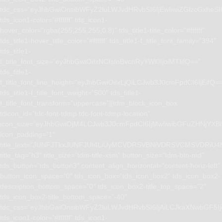
tdc_css=”eyJhbGwiOnsibWFyZ2luLWJvdHRvbSI6IjEwIiwiZGlzcGxhe
tds_icon1-color=”#ffffff” tds_icon1-
hover_color=”rgba(255,255,255,0.8)” tds_title1-title_color=”#ffffff”
tds_title1-hover_title_color=”#ffffff” tds_title1-f_title_font_family=”394″
tds_title1-
f_title_font_size=”eyJhbGwiOiIxNCIsInBvcnRyYWl0IjoiMTIifQ==”
tds_title1-
f_title_font_line_height=”eyJhbGwiOiIxLjQiLCJwb3J0cmFpdCI6IjEifQ=
tds_title1-f_title_font_weight=”500″ tds_title1-
f_title_font_transform=”uppercase”][tdm_block_icon_box
tdicon_id=”tdc-font-tdmp tdc-font-tdmp-location”
icon_size=”eyJhbGwiOjM4LCJwb3J0cmFpdCI6IjMwIiwibGFuZHNjYXBlI
icon_padding=”1″
title_text=”JUNFJTkxJUNFJUI4LiUyMCVDRSVBNiVDRSVCMSVD
title_tag=”h3″ title_size=”tdm-title-xsm” button_size=”tdm-btn-md”
tds_button=”tds_button3″ content_align_horizontal=”content-horiz-left”
button_icon_space=”0″ tds_icon_box=”tds_icon_box2″ tds_icon_box2-
description_bottom_space=”0″ tds_icon_box2-title_top_space=”2″
tds_icon_box2-title_bottom_space=”-40″
tdc_css=”eyJhbGwiOnsibWFyZ2luLWJvdHRvbSI6IjAiLCJkaXNwbGF5I
tds_icon1-color=”#ffffff” tds_icon1-