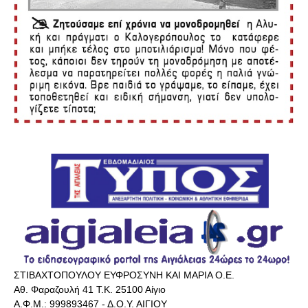
ΣΤΙΒΑΧΤΟΠΟΥΛΟΥ ΕΥΦΡΟΣΥΝΗ ΚΑΙ ΜΑΡΙΑ Ο.Ε.
Αθ. Φαραζουλή 41 Τ.Κ. 25100 Αίγιο
Α.Φ.Μ.: 999893467 - Δ.Ο.Υ. ΑΙΓΙΟΥ