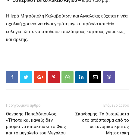
Εσπερινό Γενικό Λύκειο Αιγίου
– ώρα 7:30 μ.μ.
Η Ιερά Μητρόπολη Καλαβρύτων και Αιγιαλείας εύχεται η νέα
σχολική χρονιά να είναι γεμάτη υγεία, πρόοδο και θεία
ευλογία, ώστε να αποδώσει πολύτιμους καρπούς γνώσεως
και αρετής.
Προηγούμενο άρθρο
Επόμενο άρθρο
Θανάσης Παπαδόπουλος:
Σκανδάμης: Τα δικαιώματα
«Τίποτα και κανείς δεν
στο απόσπασμα από το
μπορεί να επισκιάσει το Φως
αστυνομικό κράτος
και το μεγαλείο του Μεγάλου
Μητσοτάκη