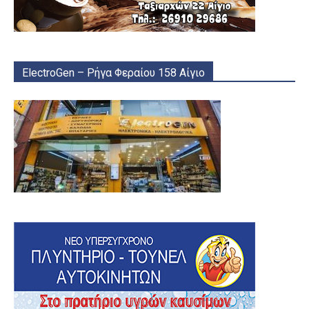
ElectroGen – Ρήγα Φεραίου 158 Αίγιο