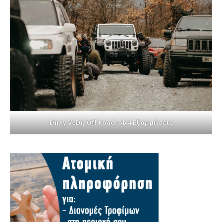
Dirty VeDi, Off Road - 4x4 Εξορμήσεις