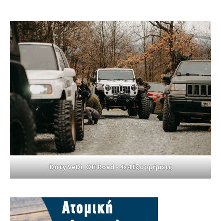
Dirty VeDi, Off Road - 4x4 Εξορμήσεις