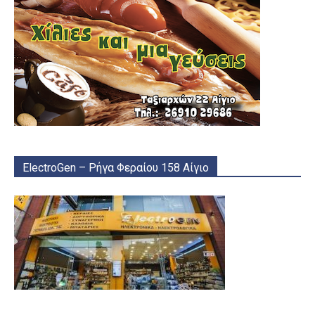
ElectroGen – Ρήγα Φεραίου 158 Αίγιο