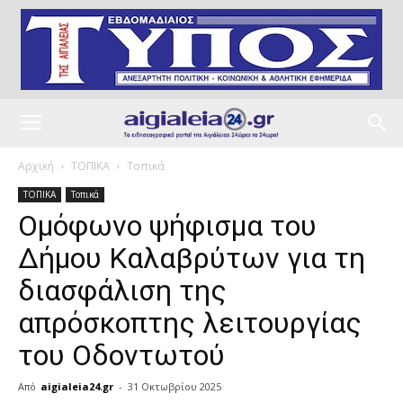
Αρχική
ΤΟΠΙΚΑ
Τοπικά
ΤΟΠΙΚΑ
Τοπικά
Ομόφωνο ψήφισμα του
Δήμου Καλαβρύτων για τη
διασφάλιση της
απρόσκοπτης λειτουργίας
του Οδοντωτού
Από
aigialeia24.gr
-
31 Οκτωβρίου 2025