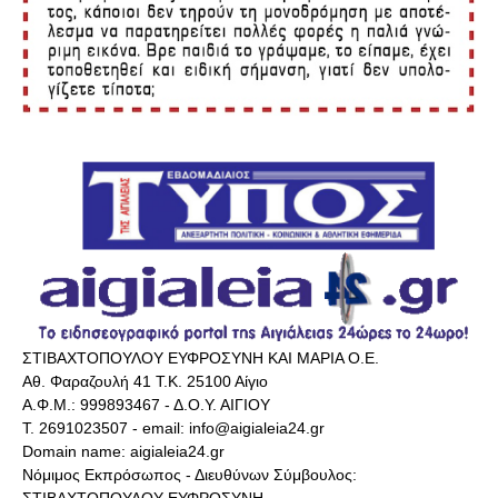
ΣΤΙΒΑΧΤΟΠΟΥΛΟΥ ΕΥΦΡΟΣΥΝΗ ΚΑΙ ΜΑΡΙΑ Ο.Ε.
Αθ. Φαραζουλή 41 Τ.Κ. 25100 Αίγιο
Α.Φ.Μ.: 999893467 - Δ.Ο.Υ. ΑΙΓΙΟΥ
Τ. 2691023507 - email: info@aigialeia24.gr
Domain name: aigialeia24.gr
Νόμιμος Εκπρόσωπος - Διευθύνων Σύμβουλος: