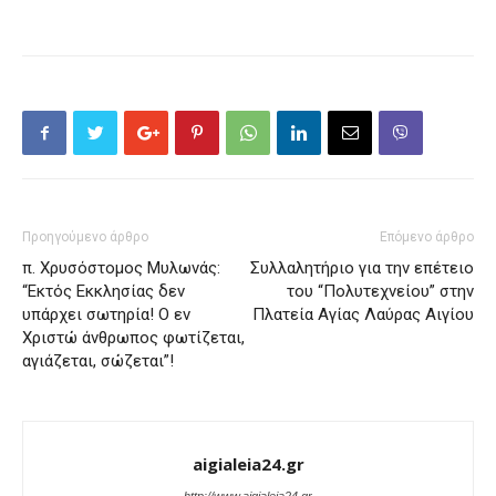
Προηγούμενο άρθρο
Επόμενο άρθρο
π. Χρυσόστομος Μυλωνάς:
Συλλαλητήριο για την επέτειο
“Εκτός Εκκλησίας δεν
του “Πολυτεχνείου” στην
υπάρχει σωτηρία! Ο εν
Πλατεία Αγίας Λαύρας Αιγίου
Χριστώ άνθρωπος φωτίζεται,
αγιάζεται, σώζεται”!
aigialeia24.gr