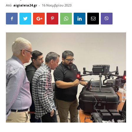
Από
aigialeia24.gr
-
16 Νοεμβρίου 2023