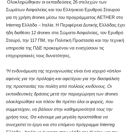
Ολοκληρώθηκαν οι εκπαιδεύσεις 26 στελεχών των
Σωμάτων Ασφαλείας και του Ελληνικού Ερυθρού Σταυρού
για τη χρήση drones μέσω του προγράμματος AETHER στο
Inter
r
eg Ελλάδα – Ιταλία. Η Περιφέρεια Δυτικής Ελλάδας έχει
ήδη διαθέσει 12 drones στα Σώματα Ασφαλείας, τον Ερυθρό
Σταυρό, την 117 ΠΜ, την Πολιτική Προστασία και την τεχνική
υπηρεσία της ΠΔΕ προκειμένου να ενισχύσουν τις
επιχειρησιακές τους δυνατότητες.
“Η ενδυνάμωση της τεχνογνωσίας είναι ένα ισχυρό «όπλο»
αφενός για την πρόληψη και αφετέρου για την διασφάλιση
της προστασίας του πολίτη από πολλούς κινδύνους. Οι
εκπαιδευτικές δράσεις μετά την παραχώρηση των drones
ολοκληρώθηκε και πλέον θα πρέπει όλοι οι φορείς, που
συμμετείχαν, να βάλουν στην καθημερινότητά τους την
χρήση τους. Θα κάνουμε μια μεγάλη προσπάθεια να
συνεχιστεί το έργο και στο επόμενο πρόγραμμα Interreg