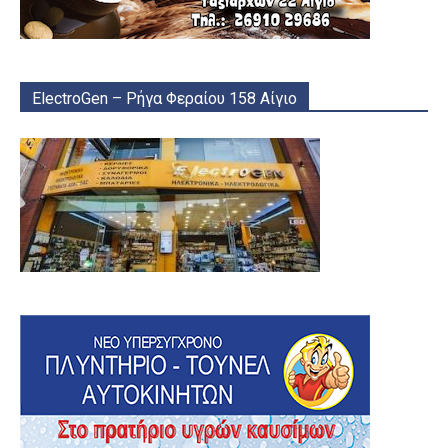
ElectroGen – Ρήγα Φεραίου 158 Αίγιο