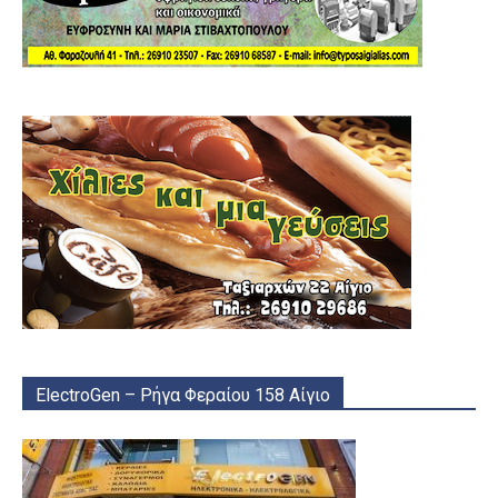
ElectroGen – Ρήγα Φεραίου 158 Αίγιο