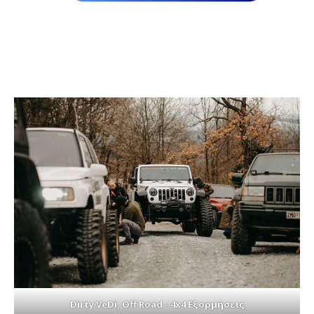
Dirty VeDi, Off Road - 4x4 Εξορμήσεις