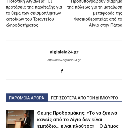
“Ποιοτική Αιγιάλεια”: Οι
Προσυπογράφουν διάβημα
προτάσεις της παράταξης για
της πόλεως για τη ματαίωση
το θέμα των σεισμοπλήκτων
μεταφοράς της
κατοίκων του Τριαντείου
Φυσικοθεραπείας από το
κληροδοτήματος
Αίγιο στην Πάτρα
aigialeia24.gr
http://www.aigialeia24.gr
ΠΑΡΟΜΟΙΑ ΑΡΘΡΑ
ΠΕΡΙΣΣΟΤΕΡΑ ΑΠΟ ΤΟΝ ΔΗΜΙΟΥΡΓΟ
Θέμης Προδρομάκης: «Το να ξεκινά
κανείς από το Αίγιο δεν είναι
εμπόδιο… είναι πλούτος» – O Δήμος