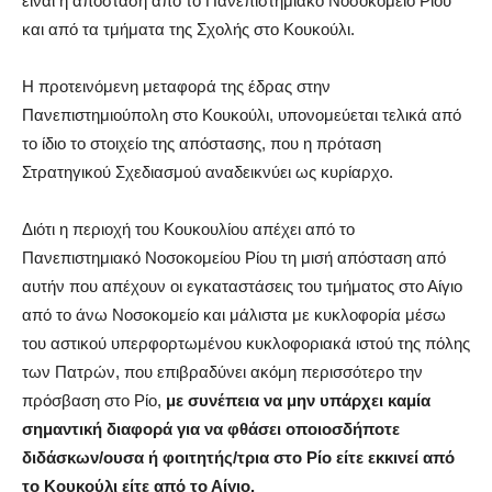
είναι η απόσταση από το Πανεπιστημιακό Νοσοκομείο Ρίου
και από τα τμήματα της Σχολής στο Κουκούλι.
Η προτεινόμενη μεταφορά της έδρας στην
Πανεπιστημιούπολη στο Κουκούλι, υπονομεύεται τελικά από
το ίδιο το στοιχείο της απόστασης, που η πρόταση
Στρατηγικού Σχεδιασμού αναδεικνύει ως κυρίαρχο.
Διότι η περιοχή του Κουκουλίου απέχει από το
Πανεπιστημιακό Νοσοκομείου Ρίου τη μισή απόσταση από
αυτήν που απέχουν οι εγκαταστάσεις του τμήματος στο Αίγιο
από το άνω Νοσοκομείο και μάλιστα με κυκλοφορία μέσω
του αστικού υπερφορτωμένου κυκλοφοριακά ιστού της πόλης
των Πατρών, που επιβραδύνει ακόμη περισσότερο την
πρόσβαση στο Ρίο,
με συνέπεια να μην υπάρχει καμία
σημαντική διαφορά για να φθάσει οποιοσδήποτε
διδάσκων/ουσα ή φοιτητής/τρια στο Ρίο είτε εκκινεί από
το Κουκούλι είτε από το Αίγιο.