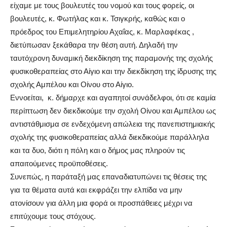
είχαμε με τους βουλευτές του νομού και τους φορείς, οι
βουλευτές, κ. Φωτήλας και κ. Τσιγκρής, καθώς και ο
πρόεδρος του Επιμελητηρίου Αχαΐας, κ. Μαρλαφέκας ,
διετύπωσαν ξεκάθαρα την θέση αυτή. Δηλαδή την
ταυτόχρονη δυναμική διεκδίκηση της παραμονής της σχολής
φυσικοθεραπείας στο Αίγιο και την διεκδίκηση της ίδρυσης της
σχολής Αμπέλου και Οίνου στο Αίγιο.
Εννοείται, κ. δήμαρχε και αγαπητοί συνάδελφοι, ότι σε καμία
περίπτωση δεν διεκδικούμε την σχολή Οίνου και Αμπέλου ως
αντιστάθμισμα σε ενδεχόμενη απώλεια της πανεπιστημιακής
σχολής της φυσικοθεραπείας αλλά διεκδικούμε παράλληλα
και τα δυο, διότι η πόλη και ο δήμος μας πληρούν τις
απαιτούμενες προϋποθέσεις.
Συνεπώς, η παράταξή μας επαναδιατυπώνει τις θέσεις της
για τα θέματα αυτά και εκφράζει την ελπίδα να μην
ατονίσουν για άλλη μια φορά οι προσπάθειες μέχρι να
επιτύχουμε τους στόχους.