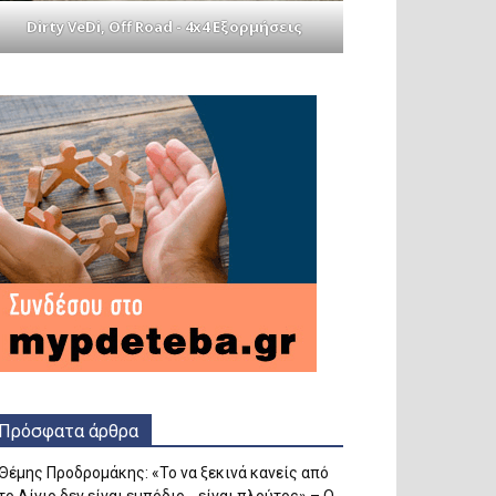
Dirty VeDi, Off Road - 4x4 Εξορμήσεις
Πρόσφατα άρθρα
Θέμης Προδρομάκης: «Το να ξεκινά κανείς από