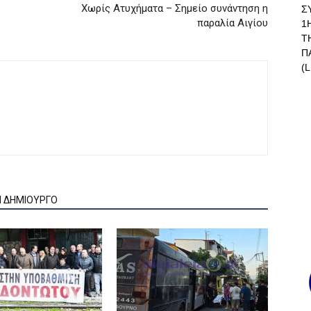
Χωρίς Ατυχήματα​ – Σημείο συνάντηση η
Σ
παραλία Αιγίου
1
Τ
Π
(L
Ν ΔΗΜΙΟΥΡΓΟ