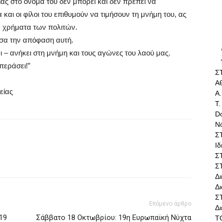
ς στο όνομά του δεν μπορεί και δεν πρέπει να
 και οι φίλοι του επιθυμούν να τιμήσουν τη μνήμη του, ας
τα χρήματα των πολιτών.
εσα την απόφαση αυτή.
 – ανήκει στη μνήμη και τους αγώνες του λαού μας.
περάσει!”
Σ
Αθ
είας
Α.
Τ.
Do
Ν
Σ
Ι
Σ
Σ
Δ
Δι
Σ
Επόμενο άρθρο
Δ
19
Σάββατο 18 Οκτωβρίου: 19η Ευρωπαϊκή Νύχτα
Τ