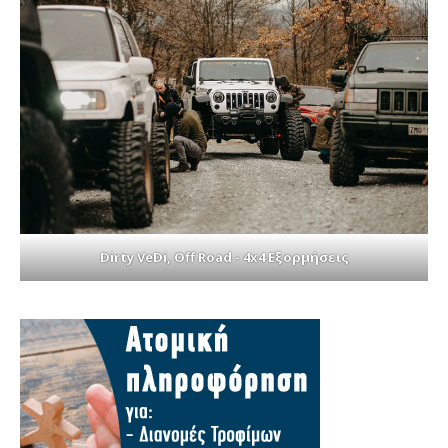
Dirty VeDi, Off Road - 4x4 Εξορμήσεις