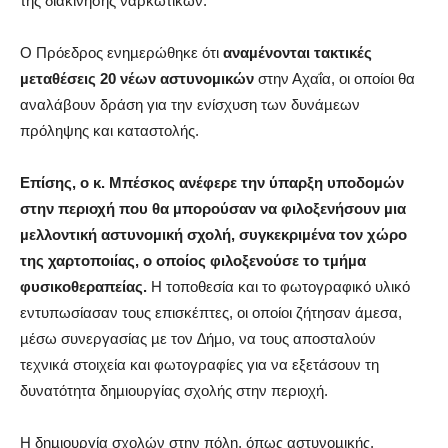
της διακίνησης ναρκωτικών.
Ο Πρόεδρος ενηµερώθηκε ότι
αναµένονται τακτικές
µεταθέσεις 20 νέων αστυνοµικών
στην Αχαΐα, οι οποίοι θα
αναλάβουν δράση για την ενίσχυση των δυνάµεων
πρόληψης και καταστολής.
Επίσης, ο κ. Μπέσκος ανέφερε την ύπαρξη υποδοµών
στην περιοχή που θα µπορούσαν να φιλοξενήσουν µια
µελλοντική αστυνοµική σχολή, συγκεκριµένα τον χώρο
της χαρτοποιίας, ο οποίος φιλοξενούσε το τµήµα
φυσικοθεραπείας.
Η τοποθεσία και το φωτογραφικό υλικό
εντυπωσίασαν τους επισκέπτες, οι οποίοι ζήτησαν άµεσα,
µέσω συνεργασίας µε τον ∆ήµο, να τους αποσταλούν
τεχνικά στοιχεία και φωτογραφίες για να εξετάσουν τη
δυνατότητα δηµιουργίας σχολής στην περιοχή.
Η δηµιουργία σχολών στην πόλη, όπως αστυνοµικής,