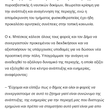
πυροσβεστικής ή ναυτικών δοκίµων, θεωρείται κρίσιµη για
την ανάπτυξη και αναγέννηση της περιοχής, ενώ η
αποµάκρυνση του τµήµατος φυσικοθεραπείας έχει ήδη
προκαλέσει αρνητικές συνέπειες στην τοπική κοινωνία.
Ο κ. Μπέσκος κάλεσε όλους τους φορείς και τον ∆ήµο να
συνεργαστούν προκειµένου να διεκδικήσουν και να
αξιοποιήσουν τις υπάρχουσες υποδοµές για να δώσουν νέα
προοπτική στην πόλη. Υπογράµµισε την ανάγκη να
αναδειχθεί το αξιόλογο δυναµικό της περιοχής, η οποία αξίζει
να εξελιχθεί σε ένα κέντρο ανάπτυξης και ευηµερίας,
αναφέροντας:
–
“Εύχοµαι και ελπίζω πως ο δήµος και ολοι οι φορείς να
συνεργαστούµε σε αυτό το ζήτηµα γιατί είναι συνώνυµο της
ανάπτυξης, της ευηµερίας για την περιοχή µας που δυστυχώς
ερηµώνει και πρέπει να σταµατήσει αυτό γιατί είναι µια απο