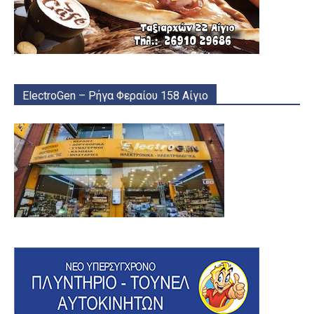
ElectroGen – Ρήγα Φεραίου 158 Αίγιο